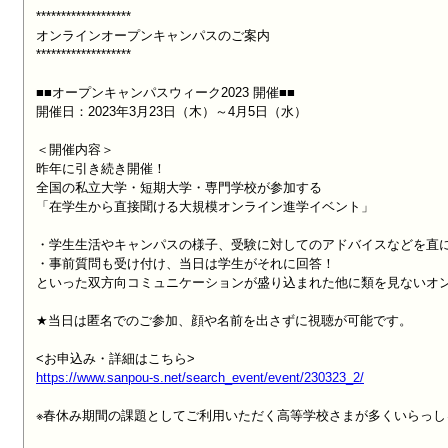
*******************

オンラインオープンキャンパスのご案内

*******************

■■オープンキャンパスウィーク2023 開催■■

開催日：2023年3月23日（木）～4月5日（水）

＜開催内容＞

昨年に引き続き開催！

全国の私立大学・短期大学・専門学校が参加する

「在学生から直接聞ける大規模オンライン進学イベント」

・学生生活やキャンパスの様子、受験に対してのアドバイスなどを直に
・事前質問も受け付け、当日は学生がそれに回答！

といった双方向コミュニケーションが盛り込まれた他に類を見ないオン
★当日は匿名でのご参加、顔や名前を出さずに視聴が可能です。

https://www.sanpou-s.net/search_event/event/230323_2/
※春休み期間の課題としてご利用いただく高等学校さまが多くいらっし