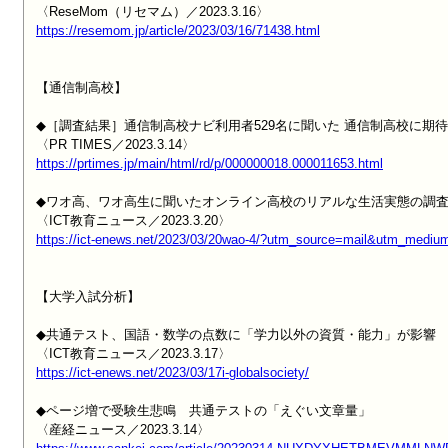
https://resemom.jp/article/2023/03/16/71438.html
【通信制高校】

◆［調査結果］通信制高校ナビ利用者529名に聞いた 通信制高校に期待す
https://prtimes.jp/main/html/rd/p/000000018.000011653.html
◆ワオ高、ワオ高生に聞いたオンライン高校のリアルな生活実態の調査
https://ict-enews.net/2023/03/20wao-4/?utm_source=mail&utm_med
【大学入試分析】

◆共通テスト、国語・数学の点数に「学力以外の資質・能力」が影響 ［I
https://ict-enews.net/2023/03/17i-globalsociety/
◆ページ増で受験生悲鳴　共通テストの「えぐい文章量」
