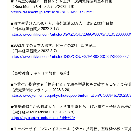
◆中高生の英語力、目標を引き上げ…次期教育振興基本計画

https://resemom.jp/article/2023/03/09/71322.html
◆留学生受け入れ40万人、海外派遣50万人　政府2033年目標

https://www.nikkei.com/article/DGXZQOUA165GW0W3A310C2000000/
◆2021年度の日本人留学、ピークの1割　回復途上

https://www.nikkei.com/article/DGXZQOUF079AR0X00C23A3000000/
【高校教育，キャリア教育，探究】

◆卒業生が指導する「探究ゼミ」で総合型選抜を突破する…かえつ有明
https://www.yomiuri.co.jp/kyoiku/support/information/CO036461/202
◆偏差値40台から筑波大も、大学進学率10％上げた都立王子総合高校の
https://toyokeizai.net/articles/-/656045
◆スーパーサイエンスハイスクール（SSH）指定校、基礎枠55校・重点