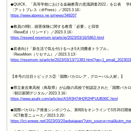
◆QUICK、「高等学校における金融教育の意識調査2022」を公表　
https://www.atpress.ne.jp/news/349207
◆教員の9割…損害保険に関する教育「必要」と回答

https://reseed.resemom.jp/article/2023/03/16/5863.html
◆若者向け「新生活で気を付けるべき5大消費者トラブル」

https://resemom.jp/article/2023/03/13/71383.html?gp=1_email_202303
【本号の注目トピックス②「国際バカロレア，グローバル人材」】

◆県立倉吉東高校（鳥取県）が山陰の高校で初認定された「国際バカロ
https://www.asahi.com/articles/ASR3H74H2R2HPUUB00C.html
◆国際バカロレア推進シンポジウム、第8回をオンラインで3月26日開催
https://ict-enews.net/2023/03/20aobajapan/?utm_source=mail&utm