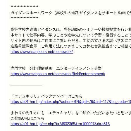
*******************

ガイダンスホームワーク（高校生の進路ガイダンスをサポート 動画で
*******************

高等学校内進路ガイダンスは、専任講師のセミナーや模擬授業を行い将
本サイトで仕事内容、学ぶことや進学先について予習・復習することで
サイト内の動画はご自由にご覧いただき、生徒の皆さまの調べ学習にご
https://www.sanpou-s.net/homework/
https://www.sanpou-s.net/homework/field/entertainment/
────────────

https://a01.hm-f.jp/index.php?action=BN&gid=76&aid=117&bn_code=
まわりの先生方にも「エデュキャリ」をご紹介いただいきたいと思いま
https://a01.hm-f.jp/cc.php?t=M832365&c=100097&d=a516