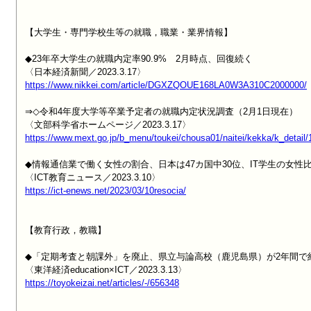
【大学生・専門学校生等の就職，職業・業界情報】

◆23年卒大学生の就職内定率90.9%　2月時点、回復続く

https://www.nikkei.com/article/DGXZQOUE168LA0W3A310C2000000/
⇒◇令和4年度大学等卒業予定者の就職内定状況調査（2月1日現在）

https://www.mext.go.jp/b_menu/toukei/chousa01/naitei/kekka/k_detai
◆情報通信業で働く女性の割合、日本は47カ国中30位、IT学生の女性
https://ict-enews.net/2023/03/10resocia/
【教育行政，教職】

◆「定期考査と朝課外」を廃止、県立与論高校（鹿児島県）が2年間で約
https://toyokeizai.net/articles/-/656348