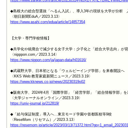
https://www.sankei.com/article/20230314-NUXDYXHETBMEVMMLNW
◆島根大の総合型選抜「へるん入試」、導入3年の現状を大学が分析　
https://www.asahi.com/edua/article/14857354
【大学・専門学校情報】

◆共学化や統廃合で減少する女子大学：少子化と「総合大学志向」が背
https://www.nippon.com/ja/japan-data/h01616/
◆武蔵野大学、日本初となる「ウェルビーイング学部」を来春開設へ

https://www.kknews.co.jp/news/20230319o02
◆阪南大学、2024年4月「国際学部」「経営学部」「総合情報学部」を
https://univ-journal.jp/212819/
◆「給与保証制度」導入へ…東京モード学園や首都医校等9校

https://resemom.jp/article/2023/03/13/71372.html?gp=1_email_202303