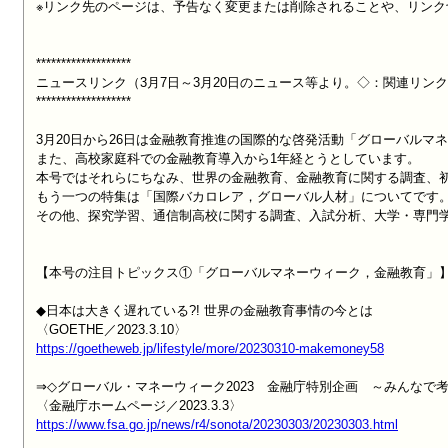
※リンク先のページは、予告なく変更または削除されることや、リンク
*******************

ニュースリンク（3月7日～3月20日のニュース等より。◇：関連リンク
*******************

3月20日から26日は金融教育推進の国際的な啓発活動「グローバルマネ
また、高校家庭科での金融教育導入から1年経とうとしています。

本号ではそれらにちなみ、世界の金融教育、金融教育に関する調査、初
もう一つの特集は「国際バカロレア，グローバル人材」についてです。
その他、探究学習、通信制高校に関する調査、入試分析、大学・専門学
【本号の注目トピックス①「グローバルマネーウィーク，金融教育」】
◆日本は大きく遅れている?! 世界の金融教育事情の今とは

https://goetheweb.jp/lifestyle/more/20230310-makemoney58
⇒◇グローバル・マネーウィーク2023　金融庁特別企画　～みんなで考
https://www.fsa.go.jp/news/r4/sonota/20230303/20230303.html