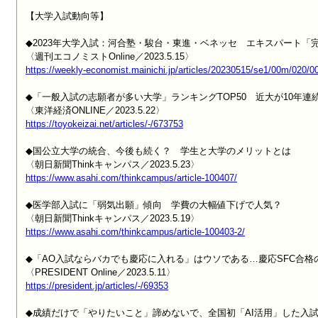
【大学入試動向等】

◆2023年大学入試：河合塾・駿台・東進・ベネッセ　エキスパート「
https://weekly-economist.mainichi.jp/articles/20230515/se1/00m/020/
◆「一般入試の志願者が多い大学」ランキングTOP50　近大が10年連
https://toyokeizai.net/articles/-/673753
◆国公立大学の統合、今後も続く？　学生と大学のメリットとは

https://www.asahi.com/thinkcampus/article-100407/
◆医学部入試に「弱気出願」傾向　学費の大幅値下げで人気？

https://www.asahi.com/thinkcampus/article-100403-2/
◆「AO入試ならバカでも慶応に入れる」はウソである…慶応SFC合格
https://president.jp/articles/-/69353
◆成績だけで「やりたいこと」諦めないで、全国初「AI活用」した入試改革は