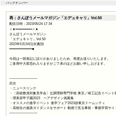
バックナンバー
再；さんぽうメールマガジン「エデュキャリ」Vol.50
配信日時：2023/05/24 17:34
☆★━━━━━━━━☆★

さんぽうメールマガジン

「エデュキャリ」Vol.50

2023年5月24日(水)配信

━━━━━━━━━━━■

今回は一部表記に誤りがありましたため、再度お送りいたします。

ご多用中大変恐れ入りますがご了承のほどお願い申し上げます。

────────────

目次

・ニュースリンク

・〔高校教員対象見学会〕辻調理師専門学校 東京／竣工記念イベント開
・理美容甲子園2023　ヘアデザイン画募集

・オススメの進学イベント 進学フェア2023@東京ドームシティ

・高校生の進路ガイダンスをサポート 動画で見る事前・事後学習サイト
────────────
