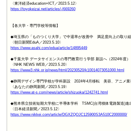
https://toyokeizai.net/articles/-/669260
【各大学・専門学校等情報】

◆埼玉県の「ものつくり大学」で中退率が改善中　満足度向上の取り組
https://www.asahi.com/edua/article/14895449
◆千葉大学 データサイエンスの専門教育行う学部 新設へ（2024年度）

https://www3.nhk.or.jp/news/html/20230520/k10014073051000.html
◆静岡デザイン専門学校が学科新設　2024年4月移転　美容、アニメ業
https://www.at-s.com/news/article/shizuoka/1242741.html
◆熊本県立技術短期大学校に半導体学科　TSMC(台湾積体電路製造)進出
https://www.nikkei.com/article/DGXZQOJC125900S3A510C2000000/