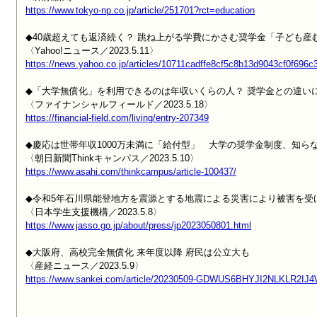
https://www.tokyo-np.co.jp/article/251701?rct=education
◆40歳超えても返済続く？ 跳ね上がる学費にかさむ奨学金「子ども産
https://news.yahoo.co.jp/articles/10711cadffe8cf5c8b13d9043cf0f696
◆「大学無償化」を利用できるのは年収いくらの人？ 奨学金との違いに
https://financial-field.com/living/entry-207349
◆慶応は世帯年収1000万未満に「給付型」　大学の奨学金制度、知らな
https://www.asahi.com/thinkcampus/article-100437/
◆令和5年石川県能登地方を震源とする地震による災害により被害を受
https://www.jasso.go.jp/about/press/jp2023050801.html
◆大阪府、高校完全無償化 来年度以降 府民は公立大も

https://www.sankei.com/article/20230509-GDWUS6BHYJI2NLKLR2IJ