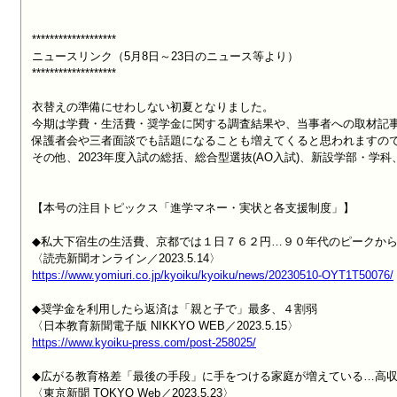
*******************

ニュースリンク（5月8日～23日のニュース等より）

*******************

衣替えの準備にせわしない初夏となりました。

今期は学費・生活費・奨学金に関する調査結果や、当事者への取材記事
保護者会や三者面談でも話題になることも増えてくると思われますので
その他、2023年度入試の総括、総合型選抜(AO入試)、新設学部・学
【本号の注目トピックス「進学マネー・実状と各支援制度」】

◆私大下宿生の生活費、京都では１日７６２円…９０年代のピークから
https://www.yomiuri.co.jp/kyoiku/kyoiku/news/20230510-OYT1T50076/
◆奨学金を利用したら返済は「親と子で」最多、４割弱

https://www.kyoiku-press.com/post-258025/
◆広がる教育格差「最後の手段」に手をつける家庭が増えている…高収