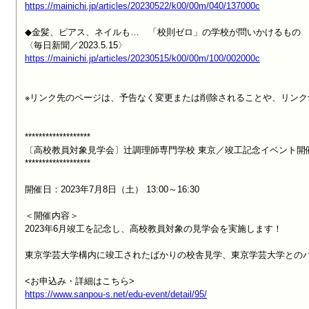
https://mainichi.jp/articles/20230522/k00/00m/040/137000c
◆金髪、ピアス、ネイルも…　「校則ゼロ」の学校が問いかけるもの

https://mainichi.jp/articles/20230515/k00/00m/100/002000c
※リンク先のページは、予告なく変更または削除されることや、リンク
*******************

〔高校教員対象見学会〕辻調理師専門学校 東京／竣工記念イベント開催
*******************

開催日：2023年7月8日（土） 13:00～16:30

＜開催内容＞

2023年6月竣工を記念し、高校教員対象の見学会を実施します！

東京学芸大学構内に竣工されたばかりの校舎見学、東京学芸大学とのパネ
https://www.sanpou-s.net/edu-event/detail/95/