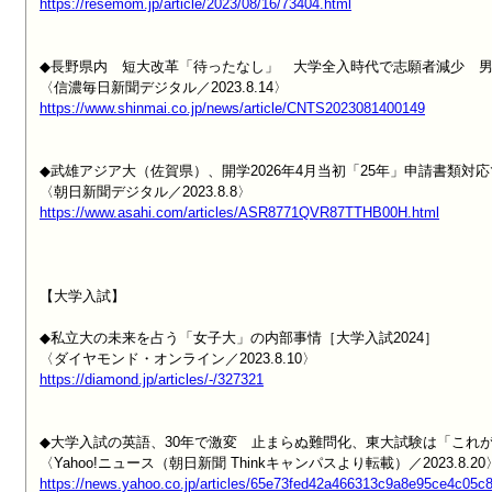
https://resemom.jp/article/2023/08/16/73404.html
◆長野県内　短大改革「待ったなし」　大学全入時代で志願者減少　男
https://www.shinmai.co.jp/news/article/CNTS2023081400149
◆武雄アジア大（佐賀県）、開学2026年4月当初「25年」申請書類対応で
https://www.asahi.com/articles/ASR8771QVR87TTHB00H.html
【大学入試】

◆私立大の未来を占う「女子大」の内部事情［大学入試2024］

https://diamond.jp/articles/-/327321
◆大学入試の英語、30年で激変　止まらぬ難問化、東大試験は「これが
https://news.yahoo.co.jp/articles/65e73fed42a466313c9a8e95ce4c05