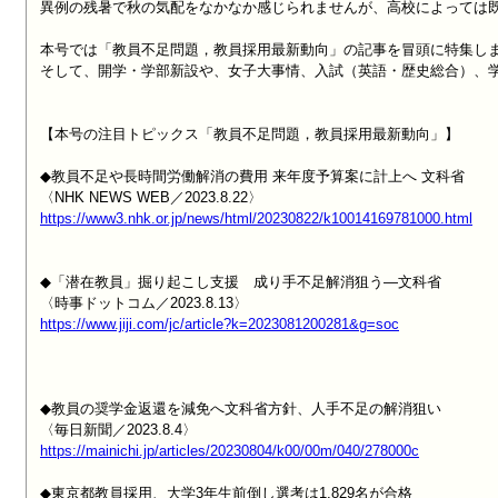
異例の残暑で秋の気配をなかなか感じられませんが、高校によっては既
本号では「教員不足問題，教員採用最新動向」の記事を冒頭に特集しま
そして、開学・学部新設や、女子大事情、入試（英語・歴史総合）、学
【本号の注目トピックス「教員不足問題，教員採用最新動向」】

◆教員不足や長時間労働解消の費用 来年度予算案に計上へ 文科省

https://www3.nhk.or.jp/news/html/20230822/k10014169781000.html
◆「潜在教員」掘り起こし支援　成り手不足解消狙う―文科省

https://www.jiji.com/jc/article?k=2023081200281&g=soc
◆教員の奨学金返還を減免へ文科省方針、人手不足の解消狙い

https://mainichi.jp/articles/20230804/k00/00m/040/278000c
◆東京都教員採用、大学3年生前倒し選考は1,829名が合格
