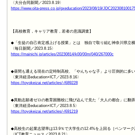
https://www.oita-press.co.jp/gxeducation/2023/08/19/JDC20230810017
【高校教育，キャリア教育，若者の意識調査】

◆「生徒の自己肯定感上げる授業」とは　独自で取り組む神奈川県立横
https://mainichi.jp/articles/20230814/k00/00m/040/267000c
◆昼間も通える現在の定時制高校、「やんちゃな子」より圧倒的に多い
https://toyokeizai.net/articles/-/689228
◆異動志願者ゼロの教育困難校に飛び込んで見た「大人の都合」に翻弄
https://toyokeizai.net/articles/-/691219
◆高校生の起業志望率は13.9％で大学生の12.4%を上回る［ペンマーク