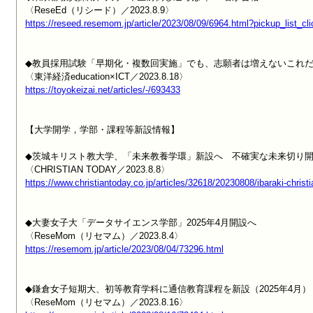
https://reseed.resemom.jp/article/2023/08/09/6964.html?pickup_list_cl
◆教員採用試験「早期化・複数回実施」でも、志願者は増えないこれだ
https://toyokeizai.net/articles/-/693433
【大学開学，学部・課程等新設情報】

◆茨城キリスト教大学、「未来教養学環」新設へ　不確実な未来切り開く教
https://www.christiantoday.co.jp/articles/32618/20230808/ibaraki-christ
◆大妻女子大「データサイエンス学部」2025年4月開設へ

https://resemom.jp/article/2023/08/04/73296.html
◆鎌倉女子短期大、初等教育学科に通信教育課程を新設（2025年4月）
