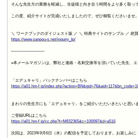
そんな先生方の業務を軽減し、生徒様と向き合う時間をより多く取って
この度、紹介サイトが完成いたしましたので、ぜひ御覧くださいませ。
https://www.sanpou-s.net/inquiry_lp/
────────────

※本メールマガジンは、弊社と連絡・名刺交換等を頂いていた先生、エ
https://a01.hm-f.jp/index.php?action=BN&gid=76&aid=117&bn_code=
まわりの先生方にも「エデュキャリ」をご紹介いただいきたいと思いま
https://a01.hm-f.jp/cc.php?t=M832365&c=100097&d=a516
次回は、2023年9月6日（水）の配信を予定しております。お楽しみに！