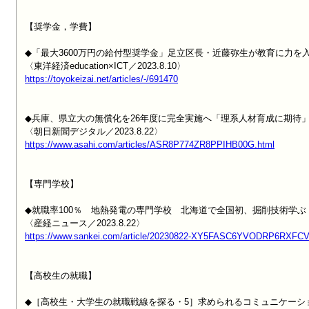
【奨学金，学費】

◆「最大3600万円の給付型奨学金」足立区長・近藤弥生が教育に力を入
https://toyokeizai.net/articles/-/691470
◆兵庫、県立大の無償化を26年度に完全実施へ「理系人材育成に期待」
https://www.asahi.com/articles/ASR8P774ZR8PPIHB00G.html
【専門学校】

◆就職率100％　地熱発電の専門学校　北海道で全国初、掘削技術学ぶ
https://www.sankei.com/article/20230822-XY5FASC6YVODRP6RX
【高校生の就職】

◆［高校生・大学生の就職戦線を探る・5］求められるコミュニケーシ