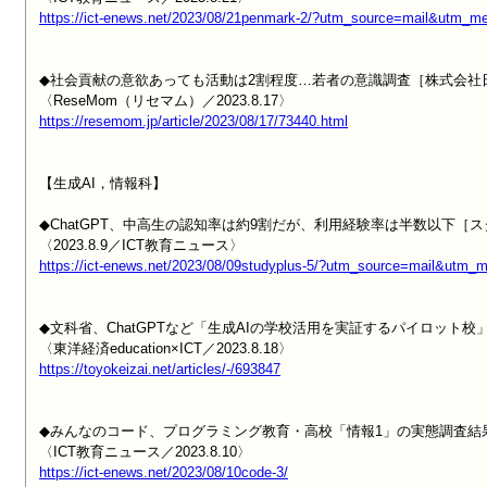
https://ict-enews.net/2023/08/21penmark-2/?utm_source=mail&utm
◆社会貢献の意欲あっても活動は2割程度…若者の意識調査［株式会社
https://resemom.jp/article/2023/08/17/73440.html
【生成AI，情報科】

◆ChatGPT、中高生の認知率は約9割だが、利用経験率は半数以下［ス
https://ict-enews.net/2023/08/09studyplus-5/?utm_source=mail&ut
◆文科省、ChatGPTなど「生成AIの学校活用を実証するパイロット校」
https://toyokeizai.net/articles/-/693847
◆みんなのコード、プログラミング教育・高校「情報1」の実態調査結果
https://ict-enews.net/2023/08/10code-3/