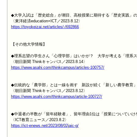
◆大学入試は「歴史総合」が潮目、高校授業に期待する「歴史実践」の
https://toyokeizai.net/articles/-/692866
【その他大学情報】

◆理系志望の学生さん「心理学部」はいかが？　大学が考える「理系ス
https://www.asahi.com/thinkcampus/articles-100757/
◆伝統的な「農学部」とは一線を画す　新設が続く「新しい農学教育」
https://www.asahi.com/thinkcampus/article-100727/
◆中退者の半数が「留年経験者」、留年理由1位は「授業についていけ
https://ict-enews.net/2023/08/02jaic-g/