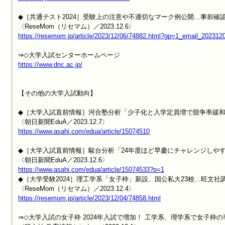
◆［共通テスト2024］受験上の注意や不適切なマーク例公開…事前確認
https://resemom.jp/article/2023/12/06/74882.html?gp=1_email_202312
https://www.dnc.ac.jp/
【その他の大学入試動向】

◆［大学入試直前情報］河合塾分析「少子化と入学定員増で競争率緩和
https://www.asahi.com/edua/article/15074510
◆［大学入試直前情報］駿台分析「24年度ほど早慶にチャレンジしやす
https://www.asahi.com/edua/article/15074533?p=1

◆［大学受験2024］理工学系「女子枠」新設、国公私大23校…旺文社調
https://resemom.jp/article/2023/12/04/74858.html
⇒◇大学入試の女子枠 2024年入試で増加！ 工学系、理学系で女子枠の導