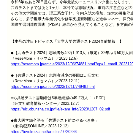
令和5年もあと20日足らず、今年最後のニュースリンク集になります。

共通テストまではあと1ヶ月、本号では志願状況、事前の注意点などの
その他大学関連では、理工系女子枠、年内入試の増加、短大の募集停止
さらに、多子世帯大学無償化や修学支援新制度など進学マネー、探究学
国際学習到達度調査（PISA）結果から見えてくることなど、多方面の
【本号の注目トピックス「大学入学共通テスト2024直前情報」】

◆［共通テスト2024］志願者数49万1,913人（確定）32年ぶり50万人割
https://resemom.jp/article/2023/12/06/74881.html?gp=1_email_202312
◆［共通テスト2024］志願者減少の要因は…旺文社

https://resemom.jp/article/2023/12/11/74948.html
⇒◇共通テスト志願者は6年連続減の49.2万人！（PDF）

https://eic.obunsha.co.jp/file/exam_info/2023/1207_02.pdf
◆東大医学部卒語る「共通テスト前にやるべき事」

https://toyokeizai.net/articles/-/720286