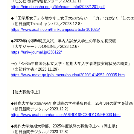
https://eic.obunsha.co.jp/file/exam_info/2023/1201.pdf
◆「工学系女子」を増やす…女子大のねらい　「力」ではなく「知のエ
https://www.asahi.com/thinkcampus/article-101025/
◆2023年(令和5年)度入試、年内入試が入学生の半数を初突破

https://univ-journal.jp/236122/
⇒◇「令和5年度国公私立大学・短期大学入学者選抜実施状況の概要」

https://www.mext.go.jp/b_menu/houdou/2020/1414952_00005.htm
【短大募集停止】

◆鈴鹿大学短大部が来年度以降の学生募集停止　26年3月の閉学を計画
https://www.asahi.com/articles/ASRD16SC3RD1ONFB003.html
◆美作大学短期大学部、2025年度以降の募集停止へ（岡山県）
