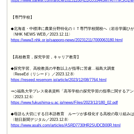
https://www.sankei.com/article/20231208-IZBUJ55445M7RIYHKSQ2N
【専門学校】

◆北海道・中標津に農業分野特化のＩＴ専門学校開校へ（岩谷学園ひがし北
https://www3.nhk.or.jp/sapporo-news/20231211/7000063180.html
【高校教育，探究学習，キャリア教育】

◆探究学習、高校教員の半数以上が指導に苦慮…福島大調査

https://reseed.resemom.jp/article/2023/12/08/7764.html
⇒◇福島大学プレス発表資料「高等学校の探究学習の指導に関するアンケ
https://www.fukushima-u.ac.jp/news/Files/2023/12/180_02.pdf
◆母語も大切にする日本語教育　ルーツが多様化する高校の取り組みは
https://www.asahi.com/articles/ASRD7730HR2SUDCB00R.html