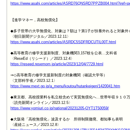
https://www.asahi.com/articles/ASRD76QNSRD7PPZB004.html?iref=p
【進学マネー，高校無償化】

◆多子世帯の大学無償化、対象は？額は？第1子が扶養外れると対象外も
https://www.asahi.com/articles/ASRDC5SDFRDCUTIL00T.html
◆高等教育の修学支援新制度、対象機関3,157校を公表…文科省

https://reseed.resemom.jp/article/2023/12/04/7729.html
⇒◇高等教育の修学支援新制度の対象機関（確認大学等）

https://www.mext.go.jp/a_menu/koutou/hutankeigen/1420041.htm
◆東京都、高校授業料を私立校含めて実質無償化へ…世帯年収９１０万
https://www.yomiuri.co.jp/national/20231205-OYT1T50059/
◆大阪発「高校無償化」波及するか　所得制限撤廃、都知事も表明
