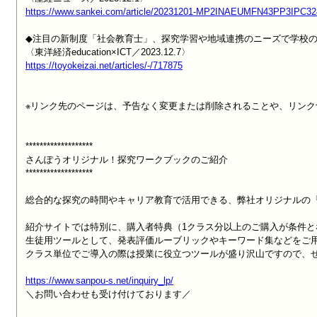
https://www.sankei.com/article/20231201-MP2INAEUMFN43PP3IPC3
◆注目の新制度「社会教育士」、探究学習や地域連携のニーズで学校の
https://toyokeizai.net/articles/-/717875
※リンク先のページは、予告なく変更または削除されることや、リンク
*******************

さんぽうオリジナル！探究ワークブックのご紹介

*******************

総合的な探究の時間やキャリア教育で活用できる、弊社オリジナルの『探
紹介サイトでは特別に、購入者特典（1クラス分以上のご購入が条件と
生徒用ツールとして、発表評価ルーブリックやキーワード集などをご用
クラス単位でご導入の際は授業に役立つツールが盛り沢山ですので、ぜ
https://www.sanpou-s.net/inquiry_lp/

＼お問い合わせも受け付けております／
