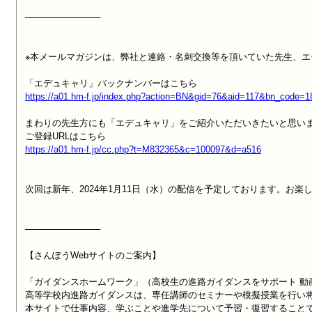
────────────

※本メールマガジンは、弊社と連絡・名刺交換等を頂いていた先生、エ
https://a01.hm-f.jp/index.php?action=BN&gid=76&aid=117&bn_code=
まわりの先生方にも「エデュキャリ」をご紹介いただいきたいと思いま
https://a01.hm-f.jp/cc.php?t=M832365&c=100097&d=a516
次回は新年、2024年1月11日（水）の配信を予定しております。お楽し
────────────

【さんぽうWebサイトのご案内】

「ガイダンスホームワーク」（高校生の進路ガイダンスをサポート 動
高等学校内進路ガイダンスは、専任講師のセミナーや模擬授業を行い将
本サイトで仕事内容、学ぶことや進学先について予習・復習することで