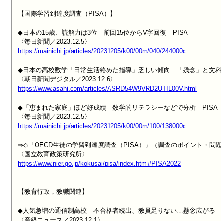
【国際学習到達度調査（PISA）】

◆日本の15歳、読解力は3位　前回15位からV字回復　PISA

https://mainichi.jp/articles/20231205/k00/00m/040/244000c
◆日本の高校数学「日常生活絡めた指導」乏しい傾向　「残念」と文科
https://www.asahi.com/articles/ASRD54W9VRD2UTIL00V.html
◆「恵まれた家庭」ほど好成績　数学的リテラシーなどで分析　PISA

https://mainichi.jp/articles/20231205/k00/00m/100/138000c
⇒◇「OECD生徒の学習到達度調査（PISA）」（調査のポイント・問題
https://www.nier.go.jp/kokusai/pisa/index.html#PISA2022
【教育行政，教職関連】

◆人気急増の通信制高校　不合格者続出、教員足りない…懸念広がる
