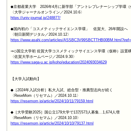
◆京都産業大学　2026年4月に新学部「アントレプレナーシップ学環（
https://univ-journal.jp/248877/
◆国内初の「コスメティックサイエンス学環」　佐賀大、26年開設へ

https://www.asahi.com/articles/ASSBC3V99SBCTTHB00BM.html?iref
⇒◇国立大学初 佐賀大学コスメティックサイエンス学環（仮称）設置構
https://www.saga-u.ac.jp/koho/education/2024093034629
【大学入試動向】

◆［2024年入試分析］私大入試、総合型・推薦型志向が続く

https://resemom.jp/article/2024/10/11/79159.html
◆［大学受験2025］国公立179大学で13万573人募集…1,674人増

https://resemom.jp/article/2024/10/10/79137.html