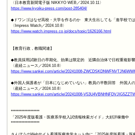
https://www.kyoiku-press.com/post-285404/
◆ドワンゴはなぜ高校・大学を作るのか　東大生出しても「進学校では
https://www.watch.impress.co.jp/docs/topic/1626166.html
【教育行政，教職関連】

◆教員採用試験日の早期化、効果は限定的　近隣自治体で日程重複影響
https://www.sankei.com/article/20241008-ZWCDSKDNWFNVTJN6W
◆外国人保護者が「日本になじめていない」教員の半数回答　外国人の
https://www.sankei.com/article/20241008-V53U4VBNHNFDVJIG5ZZT
*******************

「2025年度版看護・医療系学校入試情報検索ガイド」大好評稼働中

*******************

さんぽうのWebサイト看護医療進学ネット内に「2025年度版看護・