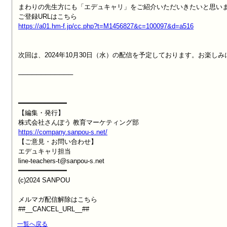
まわりの先生方にも「エデュキャリ」をご紹介いただいきたいと思いま
https://a01.hm-f.jp/cc.php?t=M1456827&c=100097&d=a516
次回は、2024年10月30日（水）の配信を予定しております。お楽しみに
────────────

━━━━━━━━━━━━

【編集・発行】

https://company.sanpou-s.net/

【ご意見・お問い合わせ】

エデュキャリ担当

line-teachers-t@sanpou-s.net

━━━━━━━━━━━━

(c)2024 SANPOU

メルマガ配信解除はこちら

##__CANCEL_URL__##
一覧へ戻る