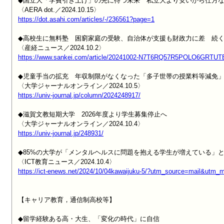
◆国立大「学費引き上げ」の先に待つ未来　私立大より安いから仕方な
https://dot.asahi.com/articles/-/236561?page=1
◆高校生に無料塾　困窮家庭の受験、自治体が支援も財政力に差　続く
https://www.sankei.com/article/20241002-N7T6RQ57R5POLO6GRTUT
◆児童手当の拡充　年収制限がなくなった「多子世帯の授業料等減免」
https://univ-journal.jp/column/2024248917/
◆滋賀文教短期大学　2026年度より学生募集停止へ

https://univ-journal.jp/248931/
◆85%の大学が「メンタルヘルスに問題を抱える学生が増えている」と回
https://ict-enews.net/2024/10/04kawaijuku-5/?utm_source=mail&ut
【キャリア教育，通信制高校等】

◆留学経験ある高・大生、「変化の時代」に自信
