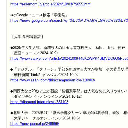
https://resemom.jp/article/2024/10/03/79055.html
https://news.google.com/search?q=%E5%AD%A6%E5%9C%92%E7%
【大学 学部等新設】

◆2025年大学入試、新増設大の目玉は東京科学大　秋田、山形、神戸、
https://www.sankei.com/article/20241009-I45K2WPK4BMVDO6Q5PJ6
◆「デジタル」「グリーン」学部を新設する大学が増加　その背景や理
https://www.asahi.com/thinkcampus/article-110903/
◆関西大など20校以上が新設「情報系学部」は人気なのに入りやすい
https://diamond.jp/articles/-/351103
◆北里大学　2025年4月「獣医学部グリーン環境創成科学科」新設　
https://univ-journal.jp/248869/