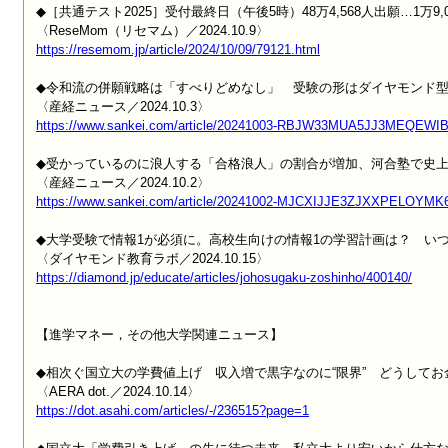
◆［共通テスト2025］受付最終日（午後5時）48万4,568人出願…1万9,0
https://resemom.jp/article/2024/10/09/79121.html
◆令和流の併願戦略は「すべりどめなし」　受験の形はダイヤモンド型
https://www.sankei.com/article/20241003-RBJW33MUA5JJ3MEQEWIB
◆受かっているのに浪人する「合格浪人」の割合が増加、河合塾で史上
https://www.sankei.com/article/20241002-MJCXIJJE3ZJXXPELOYMK
◆大学受験で情報1が必須に。高校生向けの情報1の学習計画は？　いつ
https://diamond.jp/educate/articles/johosugaku-zoshinho/400140/
【進学マネー，その他大学関連ニュース】

◆相次ぐ国立大の学費値上げ　収入増で黒字なのに“限界”　どうしてお
https://dot.asahi.com/articles/-/236515?page=1