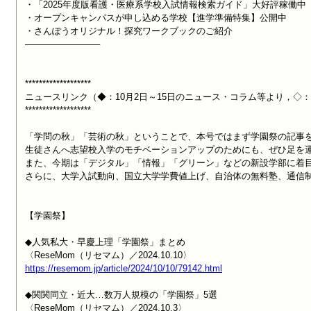
・「2025年度版看護・医療系学校入試情報検索ガイド」大好評稼働中

・オープンキャンパスが申し込める学校【進学準備特集】公開中

・さんぽうオリジナル！探究ワークブックのご紹介

────────────

*******************

ニュースリンク（◆：10月2日～15日のニュース・コラム等より，◇：
*******************

「学問の秋」「芸術の秋」ということで、本号ではまず学園祭の記事を
生徒さんへ志望校入学のモチベーションアップのためにも、ぜひ足を運
また、今期は「デジタル」「情報」「グリーン」などの新設学部に着目
さらに、大学入試動向、国立大学学費値上げ、自治体の無料塾、通信制
【学園祭】

◆人気私大・早慶上理「学園祭」まとめ

https://resemom.jp/article/2024/10/10/79142.html
◆関関同立・近大…数万人規模の「学園祭」5選
