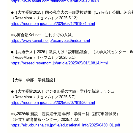
https://www.asahi.com/thinkcampus/article-120407/
◆［大学受験2025］国公私立大の一般選抜結果（5/7時点）公開…河合塾
https://resemom.jp/article/2025/05/12/81874.html
https://www.keinet.ne.jp/exam/past/index.html
◆［共通テスト2026］教員向け「説明協議会」（大学入試センター、6/2
https://reseed.resemom.jp/article/2025/05/01/10814.html
【大学，学部・学科新設】

◆［大学受験2026］デジタル系の学部・学科で新設ラッシュ

https://resemom.jp/article/2025/05/07/81830.html
⇒◇2026年 新設・定員増予定 学部・学科一覧（認可申請状況）

https://eic.obunsha.co.jp/file/educational_info/2025/0430_01.pdf