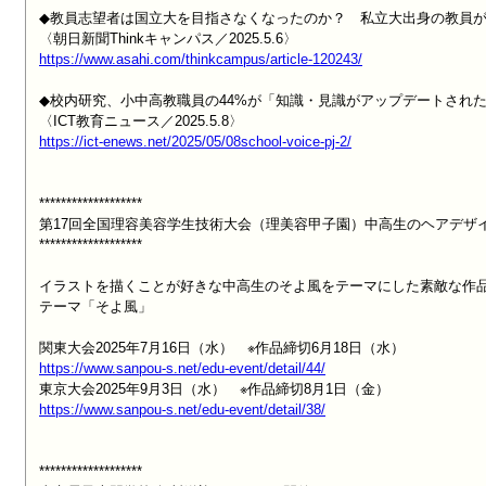
◆教員志望者は国立大を目指さなくなったのか？　私立大出身の教員が
https://www.asahi.com/thinkcampus/article-120243/
◆校内研究、小中高教職員の44%が「知識・見識がアップデートされた」と回答［Sc
https://ict-enews.net/2025/05/08school-voice-pj-2/
*******************

第17回全国理容美容学生技術大会（理美容甲子園）中高生のヘアデザイ
*******************

イラストを描くことが好きな中高生のそよ風をテーマにした素敵な作品
テーマ「そよ風」

https://www.sanpou-s.net/edu-event/detail/44/
https://www.sanpou-s.net/edu-event/detail/38/
*******************
