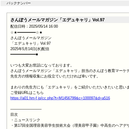
バックナンバー
さんぽうメールマガジン「エデュキャリ」Vol.97
配信日時：2025/05/14 16:00
☆★━━━━━━━━☆★

さんぽうメールマガジン

「エデュキャリ」Vol.97

2025年5月14日(水)配信

━━━━━━━━━━━■

いつも大変お世話になっております。

さんぽうメールマガジン「エデュキャリ」担当のさんぽう教育マーケテ
先生方の情報収集にお役立ていただければ幸いです。

まわりの先生方にも「エデュキャリ」をご紹介いただいきたいと思いま
https://a01.hm-f.jp/cc.php?t=M1456799&c=100097&d=a516
────────────

目次

・ニュースリンク

・第17回全国理容美容学生技術大会（理美容甲子園）中高生のヘアデザ