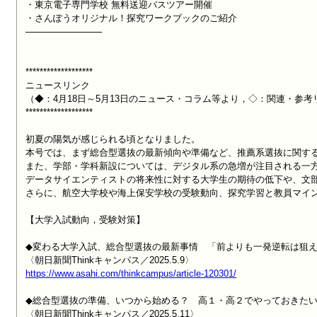
・東京電子専門学校 無料送迎バスツアー開催

・さんぽうオリジナル！探究ワークブックのご紹介

────────────

*******************

ニュースリンク

（◆：4月18日～5月13日のニュース・コラム等より，◇：関連・参考リ
*******************

初夏の陽気が感じられる頃となりました。

本号では、まず総合型選抜の最新傾向や準備など、推薦系選抜に関する
また、学部・学科新設については、デジタル系の急増が注目される一方
データサイエンティストの将来性に対する大学生の期待の低下や、文部
さらに、航空大学校や海上保安学校の受験動向、探究学習と教員マイン
【大学入試動向，受験対策】

◆変わる大学入試、総合型選抜の最新事情　「前よりも一発逆転は狙え
https://www.asahi.com/thinkcampus/article-120301/
◆総合型選抜の準備、いつから始める？　高１・高２でやっておきたい