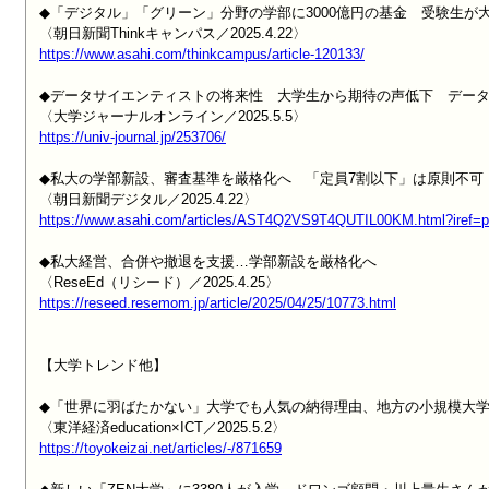
◆「デジタル」「グリーン」分野の学部に3000億円の基金　受験生が大
https://www.asahi.com/thinkcampus/article-120133/
◆データサイエンティストの将来性　大学生から期待の声低下　データ
https://univ-journal.jp/253706/
◆私大の学部新設、審査基準を厳格化へ　「定員7割以下」は原則不可

https://www.asahi.com/articles/AST4Q2VS9T4QUTIL00KM.html?iref=pc
◆私大経営、合併や撤退を支援…学部新設を厳格化へ

https://reseed.resemom.jp/article/2025/04/25/10773.html
【大学トレンド他】

◆「世界に羽ばたかない」大学でも人気の納得理由、地方の小規模大学
https://toyokeizai.net/articles/-/871659