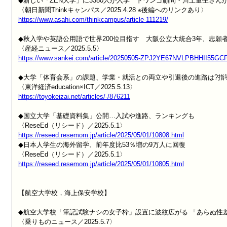
◆新しい「ZEN大学」に3380人が入学　ドワンゴ顧問・川上量生さん
https://www.asahi.com/thinkcampus/article-111219/
◆秋入学や英語公用語で世界200位目指す　大阪公立大統合3年、志願者
https://www.sankei.com/article/20250505-ZPJ2YE67NVLPBHHII55GC
◆大学「体育会系」の課題、学業・就活との両立や引退後の進路は?指導
https://toyokeizai.net/articles/-/876211
◆国立大学「基礎資料集」公開…入試や進路、ランキングも

https://reseed.resemom.jp/article/2025/05/01/10808.html

◆日本人学生の海外留学、前年度比53％増の9万人に回復

https://reseed.resemom.jp/article/2025/05/01/10805.html
【航空大学校，海上保安学校】

◆航空大学校「筆記試験ナシの女子枠」設置に波紋広がる 「あらぬ性差