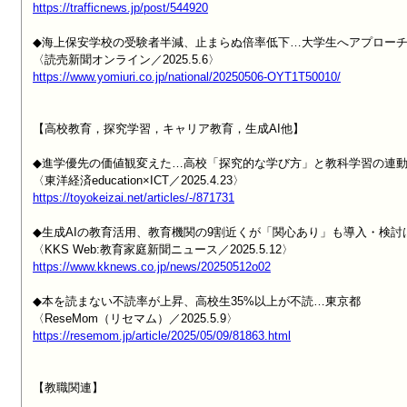
https://trafficnews.jp/post/544920
◆海上保安学校の受験者半減、止まらぬ倍率低下…大学生へアプローチ
https://www.yomiuri.co.jp/national/20250506-OYT1T50010/
【高校教育，探究学習，キャリア教育，生成AI他】

◆進学優先の価値観変えた…高校「探究的な学び方」と教科学習の連動
https://toyokeizai.net/articles/-/871731
◆生成AIの教育活用、教育機関の9割近くが「関心あり」も導入・検討は
https://www.kknews.co.jp/news/20250512o02
◆本を読まない不読率が上昇、高校生35%以上が不読…東京都

https://resemom.jp/article/2025/05/09/81863.html
【教職関連】
