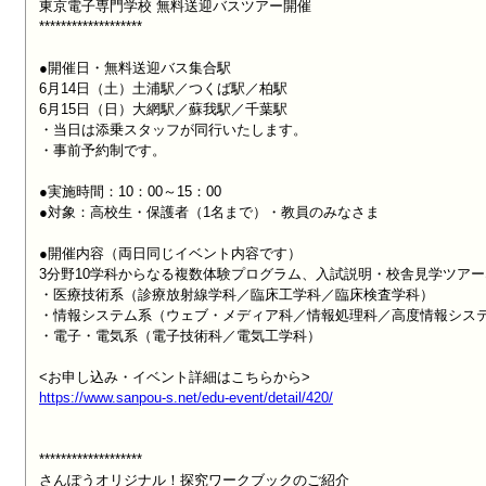
東京電子専門学校 無料送迎バスツアー開催

*******************

●開催日・無料送迎バス集合駅

6月14日（土）土浦駅／つくば駅／柏駅

6月15日（日）大網駅／蘇我駅／千葉駅

・当日は添乗スタッフが同行いたします。

・事前予約制です。

●実施時間：10：00～15：00

●対象：高校生・保護者（1名まで）・教員のみなさま

●開催内容（両日同じイベント内容です）

3分野10学科からなる複数体験プログラム、入試説明・校舎見学ツアー
・医療技術系（診療放射線学科／臨床工学科／臨床検査学科）

・情報システム系（ウェブ・メディア科／情報処理科／高度情報システ
・電子・電気系（電子技術科／電気工学科）

https://www.sanpou-s.net/edu-event/detail/420/
*******************

さんぽうオリジナル！探究ワークブックのご紹介
