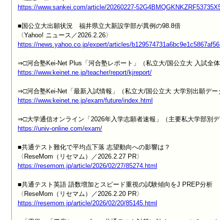
https://www.sankei.com/article/20260227-52G4BMQGKNKZRF53735X
■国公立大出願状況　福井県立大新設学部が異例の98.8倍

https://news.yahoo.co.jp/expert/articles/b129574731a6bc9e1c5867af
https://www.keinet.ne.jp/teacher/report/kjreport/
https://www.keinet.ne.jp/exam/future/index.html
https://univ-online.com/exam/
■共通テスト難化で平均点下落 志望動向への影響は？

https://resemom.jp/article/2026/02/27/85274.html
■共通テスト英語 語数増加とスピード重視の試験傾向をJ PREP分析

https://resemom.jp/article/2026/02/20/85145.html