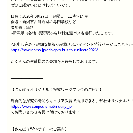
ぜひご紹介いただければ幸いです。

日時：2026年3月27日（金曜日）11時〜14時

会場：新潟市古町近辺の専門学校など

参加費：無料

※新潟県内各地+長野駅から無料送迎バスも運行いたします。

https://mydreams.jp/oshigoto-bus-tour-niigata2026/
たくさんの生徒様のご参加をお待ちしております。

────────────

【さんぽうオリジナル！探究ワークブックのご紹介】

https://www.sanpou-s.net/inquiry_lp/

＼お問い合わせも受け付けております／

【さんぽうWebサイトのご案内】
