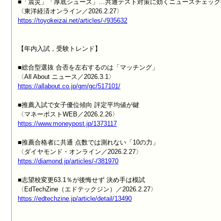
■「震災」「厚底シューズ」…共通テスト対策に効くニュースチェック術
https://toyokeizai.net/articles/-/935632
【年内入試，受験トレンド】

■総合型選抜 合否を左右するのは「マッチング」

https://allabout.co.jp/gm/gc/517101/
■推薦入試で女子優位傾向 評定平均値が鍵

https://www.moneypost.jp/1373117
■推薦合格者に共通 点数では測れない「10の力」

https://diamond.jp/articles/-/381970
■志望校変更63.1％が後悔せず 決め手は模試

https://edtechzine.jp/article/detail/13490