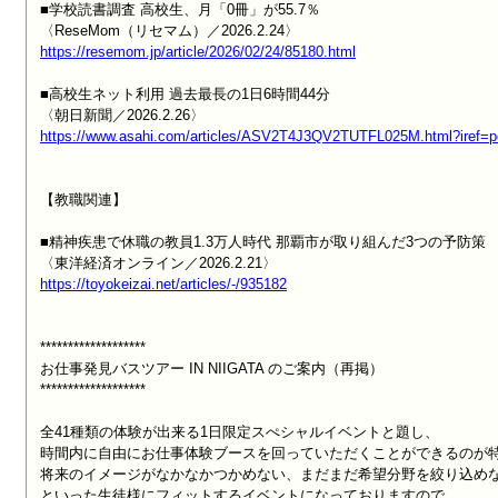
■学校読書調査 高校生、月「0冊」が55.7％

https://resemom.jp/article/2026/02/24/85180.html
■高校生ネット利用 過去最長の1日6時間44分

https://www.asahi.com/articles/ASV2T4J3QV2TUTFL025M.html?iref=
【教職関連】

■精神疾患で休職の教員1.3万人時代 那覇市が取り組んだ3つの予防策

https://toyokeizai.net/articles/-/935182
*******************

お仕事発見バスツアー IN NIIGATA のご案内（再掲）

*******************

全41種類の体験が出来る1日限定スぺシャルイベントと題し、

時間内に自由にお仕事体験ブースを回っていただくことができるのが特
将来のイメージがなかなかつかめない、まだまだ希望分野を絞り込めな
といった生徒様にフィットするイベントになっておりますので、
