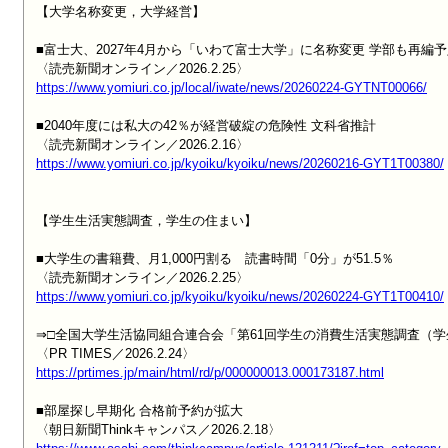
【大学名称変更，大学経営】

■富士大、2027年4月から「いわて富士大学」に名称変更 学部も再編予
https://www.yomiuri.co.jp/local/iwate/news/20260224-GYTNT00066/
■2040年度には私大の42％が経営破綻の危険性 文科省推計

https://www.yomiuri.co.jp/kyoiku/kyoiku/news/20260216-GYT1T00380/
【学生生活実態調査，学生の住まい】

■大学生の書籍費、月1,000円割る　読書時間「0分」が51.5％

https://www.yomiuri.co.jp/kyoiku/kyoiku/news/20260224-GYT1T00410/
⇒□全国大学生活協同組合連合会「第61回学生の消費生活実態調査（学
https://prtimes.jp/main/html/rd/p/000000013.000173187.html
■部屋探し早期化 合格前予約が拡大
