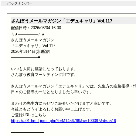
バックナンバー
さんぽうメールマガジン「エデュキャリ」Vol.117
配信日時：2026/03/04 16:00
☆★━━━━━━━━☆★

さんぽうメールマガジン

「エデュキャリ」Vol.117

2026年3月4日(水)配信

━━━━━━━━━━━■

いつも大変お世話になっております。

さんぽう教育マーケティング部です。

さんぽうメールマガジン「エデュキャリ」では、先生方の進路指導・情
日々のご指導の一助となりましたら幸いです。

まわりの先生方にもぜひご紹介いただけますと幸いです。

今後ともどうぞよろしくお願い申し上げます。

https://a01.hm-f.jp/cc.php?t=M1456799&c=100097&d=a516
────────────
