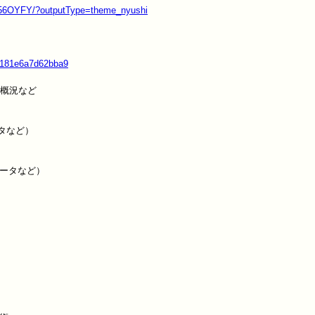
56OYFY/?outputType=theme_nyushi
56181e6a7d62bba9