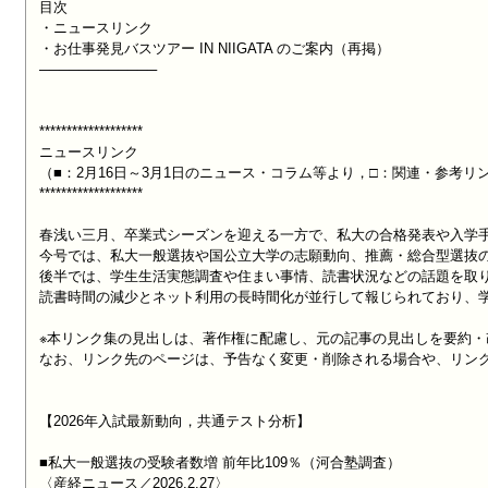
目次

・ニュースリンク

・お仕事発見バスツアー IN NIIGATA のご案内（再掲）

────────────

*******************

ニュースリンク

（■：2月16日～3月1日のニュース・コラム等より，□：関連・参考リン
*******************

春浅い三月、卒業式シーズンを迎える一方で、私大の合格発表や入学手
今号では、私大一般選抜や国公立大学の志願動向、推薦・総合型選抜の
後半では、学生生活実態調査や住まい事情、読書状況などの話題を取り
読書時間の減少とネット利用の長時間化が並行して報じられており、学
※本リンク集の見出しは、著作権に配慮し、元の記事の見出しを要約・
なお、リンク先のページは、予告なく変更・削除される場合や、リンク
【2026年入試最新動向，共通テスト分析】

■私大一般選抜の受験者数増 前年比109％（河合塾調査）
