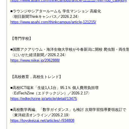
https://www.asahi.com/thinkcampus/article-121211/?iref=top_category
■ラウンジやシアタールームも 学生マンション 高級化

https://www.asahi.com/thinkcampus/article-121215/
【専門学校】

■国際アクアリウム・海洋生物大学校が今春新潟に開校 爬虫類・両生類
https://www.niikei.jp/2062888/
【高校教育，高校生トレンド】

■高校ICT端末「生徒1人1台」95.1％ 個人費用負担増

https://edtechzine.jp/article/detail/13475
■高校数学再編、「数学ガイダンス」も検討 次期学習指導要領改訂で

https://toyokeizai.net/articles/-/934808