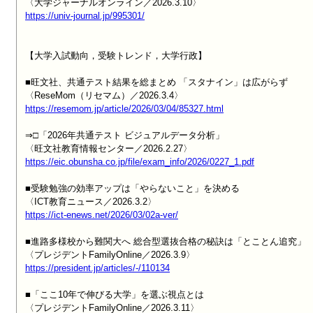
https://univ-journal.jp/995301/
【大学入試動向，受験トレンド，大学行政】

■旺文社、共通テスト結果を総まとめ 「スタナイン」は広がらず

https://resemom.jp/article/2026/03/04/85327.html
⇒□「2026年共通テスト ビジュアルデータ分析」

https://eic.obunsha.co.jp/file/exam_info/2026/0227_1.pdf
■受験勉強の効率アップは「やらないこと」を決める

https://ict-enews.net/2026/03/02a-ver/
■進路多様校から難関大へ 総合型選抜合格の秘訣は「とことん追究」

https://president.jp/articles/-/110134
■「ここ10年で伸びる大学」を選ぶ視点とは
