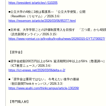
https://president.jp/articles/-/110205
■公立大学の4校に1校は看護系― 「公立大学便覧」公開

https://resemom.jp/article/2026/03/06/85377.html
■文科省、大学学部ごとの評価制度導入を目指す　「三つ星」から4段階
https://www.yomiuri.co.jp/kyoiku/kyoiku/news/20260315-GYT1T00027/
【奨学金】

■奨学金総額200万円以上が54％ 返済期間10年以上が59％［塾選調べ］
https://ict-enews.net/2026/03/06delta-x-2/
■「奨学金は重荷ではない」 今考えたい進学の価値

https://www.asahi.com/thinkcampus/article-130209/
【専門職人材】
