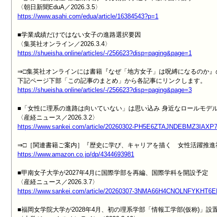
https://www.asahi.com/edua/article/16384543?p=1
■学業成績だけではない女子の進路選択要因

https://shueisha.online/articles/-/256623?disp=paging&page=1
⇒□集英社オンラインには書籍『なぜ「地方女子」は呪縛になるのか』
https://shueisha.online/articles/-/256623?disp=paging&page=3
■「女性に理系の進路は向いていない」は思い込み 身近なロールモデル
https://www.sankei.com/article/20260302-PH5E6ZTAJNDEBMZ3IAX
https://www.amazon.co.jp/dp/4344693981
■甲南女子大学が2027年4月に国際学部を再編、国際学科を開設予定

https://www.sankei.com/article/20260307-3NMA66H4CNOLNFYKHT
■福岡女学院大学が2028年4月、初の理系学部「情報工学部(仮称)」設置