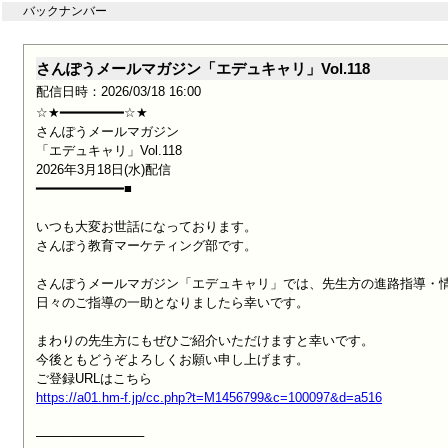
バックナンバー
さんぽうメールマガジン「エデュキャリ」Vol.118
配信日時：2026/03/18 16:00
☆★━━━━━━━━☆★

さんぽうメールマガジン

「エデュキャリ」Vol.118

2026年3月18日(水)配信

━━━━━━━━━━━■

いつも大変お世話になっております。

さんぽう教育マーケティング部です。

さんぽうメールマガジン「エデュキャリ」では、先生方の進路指導・情
日々のご指導の一助となりましたら幸いです。

まわりの先生方にもぜひご紹介いただけますと幸いです。

今後ともどうぞよろしくお願い申し上げます。

https://a01.hm-f.jp/cc.php?t=M1456799&c=100097&d=a516
────────────
