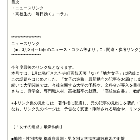
目次

・ニュースリンク

・高校生の「毎日効く」コラム

────────────

*******************

ニュースリンク

（■：3月2日～15日のニュース・コラム等より，□：関連・参考リンク）
*******************

今年度最後のリンク集となります。

本号では、1月に発行された寺町晋哉氏著『なぜ「地方女子」は呪縛に
この話題をはじめとした、「女子の進路」最新動向の記事をお届けしま
続いて大学関連では、今後台頭する大学の予想や、文科省が導入を目指
さらに、奨学金、専門職人材、高校新卒の就職、「高校生白書」、教師
※本リンク集の見出しは、著作権に配慮し、元の記事の見出しを要約・
なお、リンク先のページは、予告なく変更・削除される場合や、リンク
【「女子の進路」最新動向】

■地域・性別格差 都道府県別・男女別大学進学率散布図の衝撃
