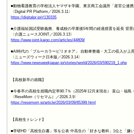
■動物看護教育の学校法人ヤマザキ学園、東京商工会議所「産官公連携
https://digitalpr.jp/r/130335
■介護福祉国試受験義務、養成校の卒業後5年間の経過措置を延長 背景
https://www.joint-kaigo.com/articles/44809/
■AI時代の「ブルーカラービリオネア」 自動車整備・大工の収入が上昇
https://www.newsweekjapan.jp/stories/world/2026/03/590219_1.php
【高校新卒の就職】

■今春卒の高校生就職内定率90.7％（2025年12月末現在） 富山・福島
https://resemom.jp/article/2026/03/09/85399.html
【高校生トレンド】

■学研HD「高校生白書」等を公表 中高生の「好きな教科」1位と「嫌い