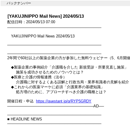
バックナンバー
[YAKUJINIPPO Mail News] 2024/05/13
配信日時：2024/05/13 07:00
────────────────────────────────────

　YAKUJINIPPO Mail News 2024/05/13

────────────────────────────────────

────────────────────────────────────

2年間で60社以上の製薬企業の方が参加した無料ウェビナー（5、6月開催
　◆製薬企業の事例紹介「介護職を介した 新規受診・所要見直し施策」

　 　施策を成功させるためのノウハウとは？

　◆医療と介護の情報連携（法令）

　 　介護職に対するよくある誤解と行政当局・業界有識者の見解を紹介

　◆これからの医薬マーケに必須「介護業界の基礎知識」

　 　処方増のために、アプローチすべき介護の職種とは？

開催日程・申込  
https://questant.jp/q/RYP5GRDY
─────────────────────────────────AD──

────────────────────────────────────

■ HEADLINE NEWS

────────────────────────────────────
