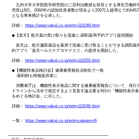
　　九州大学大学院医学研究院の二宮利治教授を班長とする厚生労働科学
　究班は8日、2060年の認知症患者数が現在より200万人超増えて約645万
　となる将来推計を公表した。

　詳細： 
https://www.yakuji.co.jp/entry110248.html
　◆【楽天】処方薬の受け取りを迅速に‐調剤薬局予約アプリ提供開始

　　楽天は、処方箋医薬品を薬局で迅速に受け取ることができる調剤薬局
　約アプリ「楽天ヘルスケアヨヤクスリ」の提供を開始した。

　詳細： 
https://www.yakuji.co.jp/entry110255.html
　◆【機能性食品検討会】健康被害報告法制化で一致

　　‐薬剤師も情報提供者に

　　消費者庁は、機能性表示食品に関する健康被害報告について、現行ガ
　ドラインから法令で規定するよう見直す論点案を8日の「機能性表示食
　をめぐる検討会」に示した。

　詳細： 
https://www.yakuji.co.jp/entry110246.html
　一覧： 
https://www.yakuji.co.jp/entrycategory/6
────────────────────────────────────
