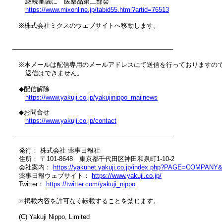
　　継続審議に　医薬品第二部会

https://www.mixonline.jp/tabid55.html?artid=76513
　※株式会社ミクスのウェブサイトへ移動します。

────────────────────────────────────

　※本メールは配信専用のメールアドレスにて送信を行っておりますので
　　返信はできません。

　◆配信解除

https://www.yakuji.co.jp/yakujinippo_mailnews
　◆お問合せ

https://www.yakuji.co.jp/contact
────────────────────────────────────

　発行： 株式会社 薬事日報社

　住所： 〒101-8648　東京都千代田区神田和泉町1-10-2

　会社案内： 
https://yakunet.yakuji.co.jp/index.php?PAGE=COMPAN
　薬事日報ウェブサイト： 
https://www.yakuji.co.jp/
　Twitter： 
https://twitter.com/yakuji_nippo
　※掲載内容を許可なく転載することを禁じます。

　(C) Yakuji Nippo, Limited
