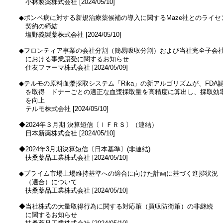
　　小林製薬株式会社 [2024/05/10]

　◆ポンペ病に対する新規治療薬候補の導入に関するMaze社とのライセン
　　契約の締結

　　塩野義製薬株式会社 [2024/05/10]

　◆フロンティア事業の会社分割（簡易吸収分割）および当社完全子会社
　　における事業譲受に関するお知らせ

　　住友ファーマ株式会社 [2024/05/09]

　◆テルモの原料血漿採取システム「Rika」の新アルゴリズムが、FDA認
　　を取得　ドナーごとの適正な血漿採取量を高精度に算出し、採取効率
　　を向上

　　テルモ株式会社 [2024/05/10]

　◆2024年３月期 決算短信〔ＩＦＲＳ〕（連結）

　　日本新薬株式会社 [2024/05/10]

　◆2024年3月期決算短信〔日本基準〕(非連結)

　　扶桑薬品工業株式会社 [2024/05/10]

　◆プライム市場上場維持基準への適合に向けた計画に基づく進捗状況

　　（適合）について

　　扶桑薬品工業株式会社 [2024/05/10]

　◆当社株式の大量取得行為に関する対応策（買収防衛策）の非継続

　　に関するお知らせ
