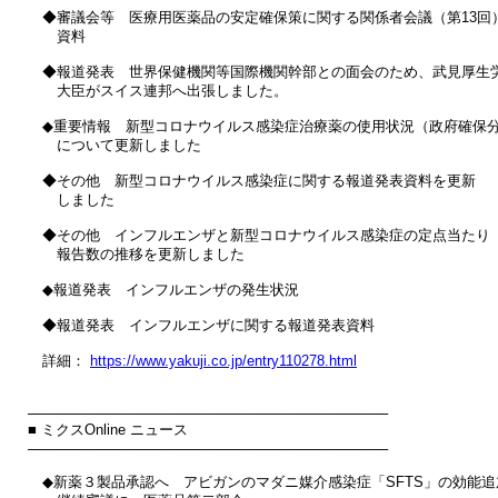
　◆審議会等　医療用医薬品の安定確保策に関する関係者会議（第13回）
　　資料

　◆報道発表　世界保健機関等国際機関幹部との面会のため、武見厚生労
　　大臣がスイス連邦へ出張しました。

　◆重要情報　新型コロナウイルス感染症治療薬の使用状況（政府確保分
　　について更新しました

　◆その他　新型コロナウイルス感染症に関する報道発表資料を更新

　　しました

　◆その他　インフルエンザと新型コロナウイルス感染症の定点当たり

　　報告数の推移を更新しました

　◆報道発表　インフルエンザの発生状況

　◆報道発表　インフルエンザに関する報道発表資料

　詳細： 
https://www.yakuji.co.jp/entry110278.html
────────────────────────────────────

■ ミクスOnline ニュース

────────────────────────────────────

　◆新薬３製品承認へ　アビガンのマダニ媒介感染症「SFTS」の効能追加