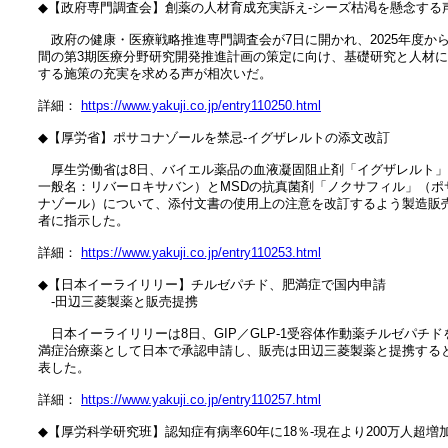
　◆【政府専門調査会】創薬の人材育成充実訴え‐シーズ枯渇を懸念する声
　　政府の健康・医療戦略推進専門調査会が7日に開かれ、2025年度から5
　間の第3期医療分野研究開発推進計画の策定に向け、基礎研究と人材に
　する施策の充実を求める声が相次いだ。

　詳細： 
https://www.yakuji.co.jp/entry110250.html
　◆【厚労省】ポサコナゾールを禁忌‐イグザレルトの添文改訂

　　厚生労働省は8日、バイエル薬品の血液凝固阻止剤「イグザレルト」
　一般名：リバーロキサバン）とMSDの抗真菌剤「ノクサフィル」（ポサ
　ナゾール）について、添付文書の使用上の注意を改訂するよう製造販売
　者に指示した。

　詳細： 
https://www.yakuji.co.jp/entry110253.html
　◆【日本イーライリリー】チルゼパチド、肥満症で国内申請

　　‐田辺三菱製薬と販売提携

　　日本イーライリリーは8日、GIP／GLP-1受容体作動薬チルゼパチドを
　満症治療薬として日本で承認申請し、販売は田辺三菱製薬と提携すると
　表した。

　詳細： 
https://www.yakuji.co.jp/entry110257.html
　◆【厚労科学研究班】認知症有病率60年に18％‐現在より200万人超増加