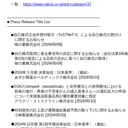
　一覧： 
https://www.yakuji.co.jp/entrycategory/37
────────────────────────────────────

■ Press Release Title List

────────────────────────────────────

　◆自己株式立会外買付取引（ToSTNeT-3）による自己株式の買付け

　　に関するお知らせ

　　味の素株式会社 [2024/05/09]

　◆自己株式取得に係る事項等の決定に関するお知らせ（会社法第165条
　　第2項の規定による定款の定めに基づく自己株式の取得）

　　味の素株式会社 [2024/05/09]

　◆2024年３月期 決算短信〔日本基準〕（連結）

　　あすか製薬ホールディングス株式会社 [2024/05/10]

　◆GSKのJemperli（dostarlimab）と化学療法との併用療法における

　　初発の進行・再発の子宮体がんの成人患者さんへの適応拡大の申請

　　について米国食品医薬品局が優先審査対象に指定

　　グラクソ・スミスクライン株式会社 [2024/05/10]

　◆特別損失の計上及び通期連結業績予想の取り下げに関するお知らせ

　　小林製薬株式会社 [2024/05/10]

　◆2024年12月期 第1四半期決算短信〔日本基準〕（連結）
