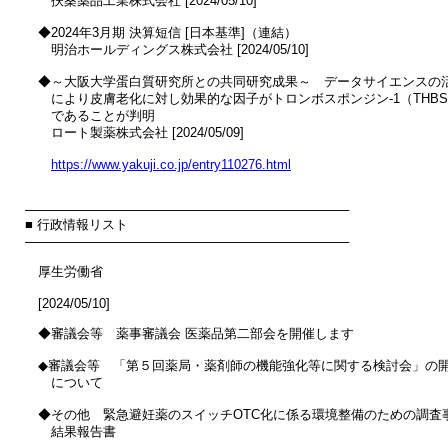
　　扶桑薬品工業株式会社 [2024/05/10]

　◆2024年3月期 決算短信 [日本基準]（連結）

　　明治ホールディングス株式会社 [2024/05/10]

　◆～大阪大学蛋白質研究所との共同研究成果～　データサイエンスの活
　　により皮膚老化に対し効果的な因子がトロンボスポンジン‐1（THBS1
　　であることが判明

　　ロート製薬株式会社 [2024/05/09]

https://www.yakuji.co.jp/entry110276.html
────────────────────────────────────

■ 行政情報リスト

────────────────────────────────────

　厚生労働省

　[2024/05/10]

　◆審議会等　薬事審議会 医薬品第二部会を開催します

　◆審議会等　「第５回薬局・薬剤師の機能強化等に関する検討会」の開
　　について

　◆その他　緊急避妊薬のスイッチOTC化に係る環境整備のための調査事業
　　結果報告書
