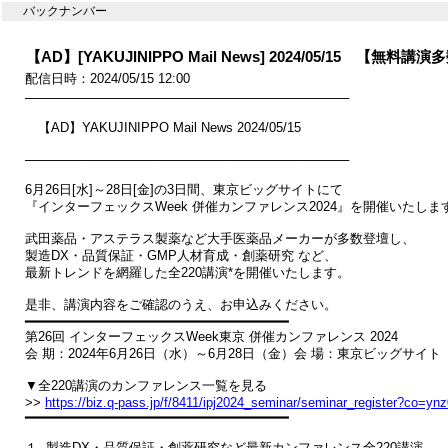
バックナンバー
【AD】[YAKUJINIPPO Mail News] 2024/05/15
配信日時：2024/05/15 12:00
────────────────────────────────────

　【AD】YAKUJINIPPO Mail News 2024/05/15

────────────────────────────────────

6月26日[水]～28日[金]の3日間、東京ビッグサイトにて

『インターフェックスWeek 併催カンファレンス2024』を開催いたします
武田薬品・アステラス製薬など大手医薬品メーカーが多数登壇し、

製造DX・品質保証・GMP人材育成・創薬研究 など、

最新トレンドを網羅した全220講演*を開催いたします。

是非、講演内容をご確認のうえ、お申込みください。

━━━━━━━━━━━━━━━━━━━━━━━━━━━━━━━━━

第26回 インターフェックスWeek東京 併催カンファレンス 2024

会 期：2024年6月26日（水）～6月28日（金）会 場：東京ビッグサイト

▼全220講演のカンファレンス一覧を見る

>> 
https://biz.q-pass.jp/f/8411/ipj2024_seminar/seminar_register?co=yn
━━━━━━━━━━━━━━━━━━━━━━━━━━━━━━━━━

１. 製造DX・品質保証・創薬研究など最新カンファレンス全220講演
