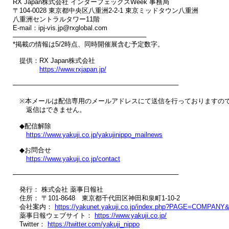
RX Japan株式会社 インターフェックスWeek 事務局

〒104-0028 東京都中央区八重洲2-2-1 東京ミッドタウン八重洲 

八重洲セントラルタワー11階

E-mail：ipj-vis.jp@rxglobal.com

─────────────────────────────

*掲載の情報は5/2時点、同時開催展含む予定数字。

　提供：RX Japan株式会社

https://www.rxjapan.jp/
────────────────────────────────────

　※本メールは配信専用のメールアドレスにて送信を行っておりますので
　　返信はできません。

　◆配信解除

https://www.yakuji.co.jp/yakujinippo_mailnews
　◆お問合せ

https://www.yakuji.co.jp/contact
────────────────────────────────────

　発行： 株式会社 薬事日報社

　住所： 〒101-8648　東京都千代田区神田和泉町1-10-2

　会社案内： 
https://yakunet.yakuji.co.jp/index.php?PAGE=COMPANY
　薬事日報ウェブサイト： 
https://www.yakuji.co.jp/
　Twitter： 
https://twitter.com/yakuji_nippo