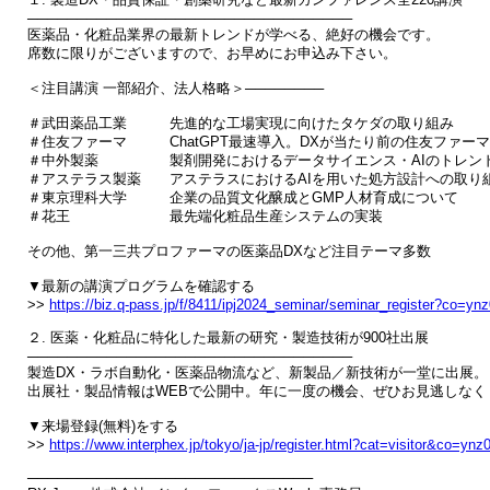
─────────────────────────────────

医薬品・化粧品業界の最新トレンドが学べる、絶好の機会です。

席数に限りがございますので、お早めにお申込み下さい。

＜注目講演 一部紹介、法人格略＞────────

＃武田薬品工業　　　先進的な工場実現に向けたタケダの取り組み

＃住友ファーマ　　　ChatGPT最速導入。DXが当たり前の住友ファーマ

＃中外製薬　　　　　製剤開発におけるデータサイエンス・AIのトレンド
＃アステラス製薬　　アステラスにおけるAIを用いた処方設計への取り組
＃東京理科大学　　　企業の品質文化醸成とGMP人材育成について

＃花王　　　　　　　最先端化粧品生産システムの実装

その他、第一三共プロファーマの医薬品DXなど注目テーマ多数

▼最新の講演プログラムを確認する

>> 
https://biz.q-pass.jp/f/8411/ipj2024_seminar/seminar_register?co=yn
２. 医薬・化粧品に特化した最新の研究・製造技術が900社出展

─────────────────────────────────  

製造DX・ラボ自動化・医薬品物流など、新製品／新技術が一堂に出展。

出展社・製品情報はWEBで公開中。年に一度の機会、ぜひお見逃しなく！
▼来場登録(無料)をする

>> 
https://www.interphex.jp/tokyo/ja-jp/register.html?cat=visitor&co=ynz
─────────────────────────────
