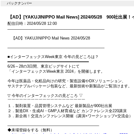
バックナンバー
【AD】[YAKUJINIPPO Mail News] 2024/05/28 9
配信日時：2024/05/28 12:00
────────────────────────────────────

　【AD】YAKUJINIPPO Mail News 2024/05/28

────────────────────────────────────

■インターフェックスWeek東京 今年の見どころは？　

━━━━━━━━━━━━━━━━━━━━━━━━━━━━━━━━━━

6/26～28の3日間、東京ビッグサイトにて

「インターフェックスWeek東京 2024」を開催します。

今年は医薬品・化粧品向けの研究・製造設備やDXソリューション、

サステナブルパッケージ包装など、最新技術や新製品がご覧頂けます。

▽ 今年のインターフェックスの見どころ ▽

￣￣￣￣￣￣￣￣￣￣￣￣￣￣￣￣￣￣￣￣

１．製剤装置・品質管理システムなど 最新製品が900社出展

２．製造DX・生成AI・GMP人材育成など カンファレンス全220講演

３．新企画！交流カンファレンス開催（講演×ワークショップ×交流会）

──────────────────────────────────

◆来場登録をする（無料）
