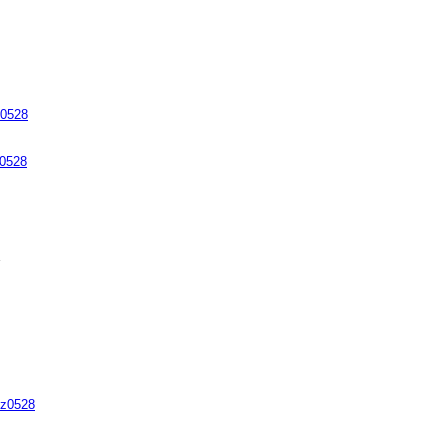
z0528
z0528


ynz0528