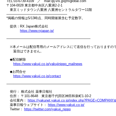
TEL:03-6739-4109　／　mail:ipj-vis.jp@rxglobal.com

〒104-0028 東京都中央区八重洲2-2-1

　東京ミッドタウン八重洲 八重洲セントラルタワー11階

──────────────────────────

*掲載の情報は5/13時点、同時開催展含む予定数字。

　提供：RX Japan株式会社

https://www.rxjapan.jp/
────────────────────────────────────

　※本メールは配信専用のメールアドレスにて送信を行っておりますので
　　返信はできません。

　◆配信解除

https://www.yakuji.co.jp/yakujinippo_mailnews
　◆お問合せ

https://www.yakuji.co.jp/contact
────────────────────────────────────

　発行： 株式会社 薬事日報社

　住所： 〒101-8648　東京都千代田区神田和泉町1-10-2

　会社案内： 
https://yakunet.yakuji.co.jp/index.php?PAGE=COMPANY
　薬事日報ウェブサイト： 
https://www.yakuji.co.jp/
　Twitter： 
https://twitter.com/yakuji_nippo