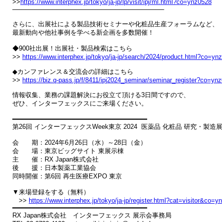
>>
https://www.interphex.jp/tokyo/ja-jp/lp/visit/ipj/ml.html?co=ynz0528
──────────────────────────────────

さらに、出展社による製品技術セミナーや化粧品生産フォーラムなど、

最新動向や他社事例を学べる新企画を多数開催！

◆900社出展！出展社・製品検索はこちら

>> 
https://www.interphex.jp/tokyo/ja-jp/search/2024/product.html?co=yn
◆カンファレンス＆交流会の詳細はこちら

>> 
https://biz.q-pass.jp/f/8411/ipj2024_seminar/seminar_register?co=yn
情報収集、業務の課題解決にお役立て頂ける3日間ですので、

ぜひ、インターフェックスにご来場ください。

━━━━━━━━━━━━━━━━━━━━━━━━━━━━━━━━━━

第26回 インターフェックスWeek東京 2024  医薬品 化粧品 研究・製造展 
会　　期：2024年6月26日（水）～28日（金）

会　　場：東京ビッグサイト 東展示棟

主　　催：RX Japan株式会社

後　　援：日本製薬工業協会

同時開催：第6回 再生医療EXPO 東京

▼来場登録をする（無料）

　>> 
https://www.interphex.jp/tokyo/ja-jp/register.html?cat=visitor&co=
━━━━━━━━━━━━━━━━━━━━━━━━━━━━━━━━━━

RX Japan株式会社　インターフェックス 展示会事務局
