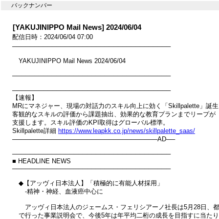
バックナンバー
[YAKUJINIPPO Mail News] 2024/06/04
配信日時：2024/06/04 07:00
────────────────────────────────────

　YAKUJINIPPO Mail News 2024/06/04

────────────────────────────────────

────────────────────────────────────

【速報】

MRにマネジャー、現場の対話力のスキル向上に効く「Skillpalette」誕生
客観的なスキルの評価から課題抽出、効果的な教育プランまでリープが

支援します。スキル評価のKPI取得はグローバル標準。

Skillpalette詳細 
https://www.leapkk.co.jp/news/skillpalette_saas/
─────────────────────────────────AD──

────────────────────────────────────

■ HEADLINE NEWS

────────────────────────────────────

　◆【アッヴィ日本法人】「積極的に有能人材採用」

　　‐精神・神経、血液癌中心に

　　アッヴィ日本法人のジェームス・フェリシアーノ社長は5月28日、都
　で行った事業説明会で、今後5年は年平均二桁の成長を目指すに当たり