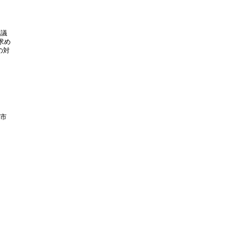
議

め

対

市


