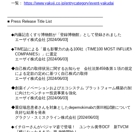
　一覧： 
https://www.yakuji.co.jp/entrycategory/event-yakudai
────────────────────────────────────

■ Press Release Title List

────────────────────────────────────

　◆内藤記念くすり博物館が「登録博物館」として登録されました

　　エーザイ株式会社 [2024/06/03]

　◆TIME誌による「最も影響力のある100社（TIME100 MOST INFLUENTI
　　COMPANIES）」に選定

　　エーザイ株式会社 [2024/06/03]

　◆自己株式の取得状況に関するお知らせ　会社法第459条第１項の規定
　　による定款の定めに基づく自己株式の取得

　　エーザイ株式会社 [2024/06/03]

　◆創薬イノベーションおよびエコシステム プラットフォーム構築の加速
　　に向けたベンチャー投資事業を強化

　　エーザイ株式会社 [2024/06/03]

　◆重症喘息患者さんを対象としたdepemokimabの第III相試験について

　　良好な結果を発表

　　グラクソ・スミスクライン株式会社 [2024/06/03]

　◆イチローさんがパジャマ姿で登場！　ユンケル黄帝DCF　新TVCM

　　『横になったままで』篇 放映開始！
