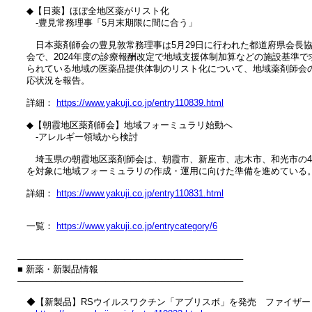
　◆【日薬】ほぼ全地区薬がリスト化

　　‐豊見常務理事「5月末期限に間に合う」

　　日本薬剤師会の豊見敦常務理事は5月29日に行われた都道府県会長協
　会で、2024年度の診療報酬改定で地域支援体制加算などの施設基準で求
　られている地域の医薬品提供体制のリスト化について、地域薬剤師会の
　応状況を報告。

　詳細： 
https://www.yakuji.co.jp/entry110839.html
　◆【朝霞地区薬剤師会】地域フォーミュラリ始動へ

　　‐アレルギー領域から検討

　　埼玉県の朝霞地区薬剤師会は、朝霞市、新座市、志木市、和光市の4
　を対象に地域フォーミュラリの作成・運用に向けた準備を進めている。
　詳細： 
https://www.yakuji.co.jp/entry110831.html
　一覧： 
https://www.yakuji.co.jp/entrycategory/6
────────────────────────────────────

■ 新薬・新製品情報

────────────────────────────────────

　◆【新製品】RSウイルスワクチン「アブリスボ」を発売　ファイザー
