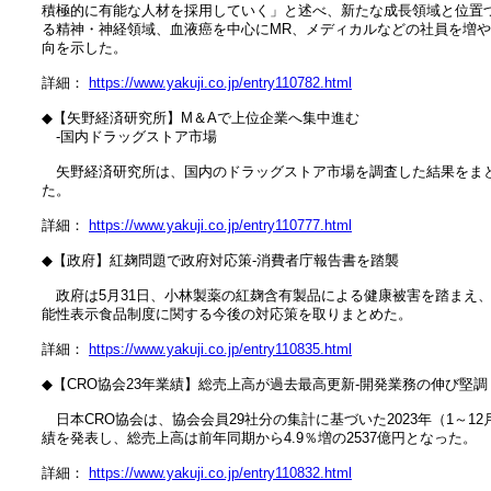
　積極的に有能な人材を採用していく」と述べ、新たな成長領域と位置づ
　る精神・神経領域、血液癌を中心にMR、メディカルなどの社員を増や
　向を示した。

　詳細： 
https://www.yakuji.co.jp/entry110782.html
　◆【矢野経済研究所】M＆Aで上位企業へ集中進む

　　‐国内ドラッグストア市場

　　矢野経済研究所は、国内のドラッグストア市場を調査した結果をまと
　た。

　詳細： 
https://www.yakuji.co.jp/entry110777.html
　◆【政府】紅麹問題で政府対応策‐消費者庁報告書を踏襲

　　政府は5月31日、小林製薬の紅麹含有製品による健康被害を踏まえ、
　能性表示食品制度に関する今後の対応策を取りまとめた。

　詳細： 
https://www.yakuji.co.jp/entry110835.html
　◆【CRO協会23年業績】総売上高が過去最高更新‐開発業務の伸び堅調

　　日本CRO協会は、協会会員29社分の集計に基づいた2023年（1～12月
　績を発表し、総売上高は前年同期から4.9％増の2537億円となった。

　詳細： 
https://www.yakuji.co.jp/entry110832.html