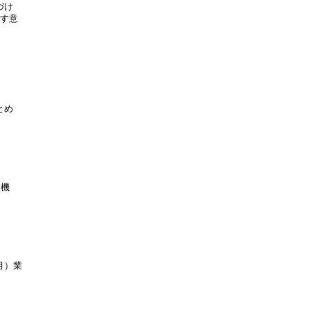
け

す意

め

機

）業
