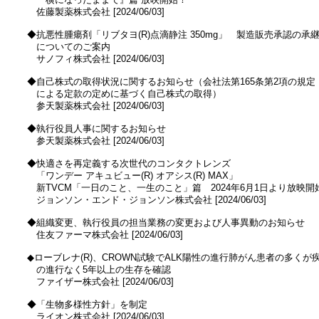
　　佐藤製薬株式会社 [2024/06/03]

　◆抗悪性腫瘍剤「リブタヨ(R)点滴静注 350mg」　製造販売承認の承継
　　についてのご案内

　　サノフィ株式会社 [2024/06/03]

　◆自己株式の取得状況に関するお知らせ（会社法第165条第2項の規定

　　による定款の定めに基づく自己株式の取得）

　　参天製薬株式会社 [2024/06/03]

　◆執行役員人事に関するお知らせ

　　参天製薬株式会社 [2024/06/03]

　◆快適さを再定義する次世代のコンタクトレンズ

　　「ワンデー アキュビュー(R) オアシス(R) MAX」

　　新TVCM「一日のこと、一生のこと」篇　2024年6月1日より放映開始
　　ジョンソン・エンド・ジョンソン株式会社 [2024/06/03]

　◆組織変更、執行役員の担当業務の変更および人事異動のお知らせ

　　住友ファーマ株式会社 [2024/06/03]

　◆ローブレナ(R)、CROWN試験でALK陽性の進行肺がん患者の多くが疾
　　の進行なく5年以上の生存を確認

　　ファイザー株式会社 [2024/06/03]

　◆「生物多様性方針」を制定

　　ライオン株式会社 [2024/06/03]
