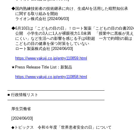
　◆国内熟練技術者の技術継承に向け、生成AIを活用した暗黙知伝承

　　に関する取り組みを開始

　　ライオン株式会社 [2024/06/03]

　◆6月10日は「こどもの目の日」！ロート製薬「こどもの目の白書2024
　　公開　小学生の3人に1人が裸眼視力1.0未満　「授業中に黒板が見え

　　にくい」など生活への影響を感じる子は6割超　一方で約8割の親は

　　こどもの目の健康を保つ対策をしていない

　　ロート製薬株式会社 [2024/06/03]

https://www.yakuji.co.jp/entry110859.html
　★Press Release Title List：新製品

https://www.yakuji.co.jp/entry110858.html
────────────────────────────────────

■ 行政情報リスト

────────────────────────────────────

　厚生労働省

　[2024/06/03]

　◆トピックス　令和６年度「世界患者安全の日」について
