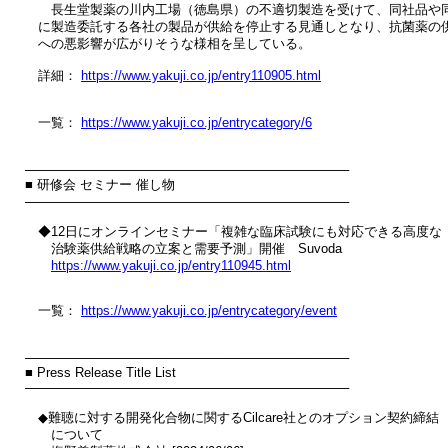
　　長生堂製薬の川内工場（徳島県）の不適切製造を受けて、同社品や同
　に製造委託する各社の製品が供給を停止する見通しとなり、抗菌薬の供
　への悪影響が広がりそうな様相を呈している。

　詳細： 
https://www.yakuji.co.jp/entry110905.html
　一覧： 
https://www.yakuji.co.jp/entrycategory/6
────────────────────────────────────

■ 研修会 セミナー 催し物

────────────────────────────────────

　◆12日にオンラインセミナー「複雑な臨床試験にも対応できる高度な

　　治験薬供給戦略の立案と需要予測」開催　Suvoda

https://www.yakuji.co.jp/entry110945.html
　一覧： 
https://www.yakuji.co.jp/entrycategory/event
────────────────────────────────────

■ Press Release Title List

────────────────────────────────────

　◆難聴に対する開発化合物に関するCilcare社とのオプション契約締結

　　について
