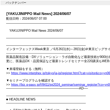
バックナンバー
[YAKUJINIPPO Mail News] 2024/06/07
配信日時：2024/06/07 07:00
────────────────────────────────────

　YAKUJINIPPO Mail News 2024/06/07

────────────────────────────────────

────────────────────────────────────

インターフェックスWeek東京 ／6月26日(水)～28日(金)＠東京ビッグサイ
--------------------------------------------------------------------

医薬品製造設備・DXソリューション・ラボ自動化など最新技術が900社出
更に、医薬品DX・品質保証など最新トレンドセミナー全220講演もWEB
▼来場登録をする（無料）

>> 
https://www.interphex.jp/tokyo/ja-jp/register.html?cat=visitor&co=yn0
▼セミナープログラムを確認する

>> 
https://biz.q-pass.jp/f/8411/ipj2024_seminar/seminar_register?co=yn
─────────────────────────────────AD──

────────────────────────────────────

■ HEADLINE NEWS

────────────────────────────────────
