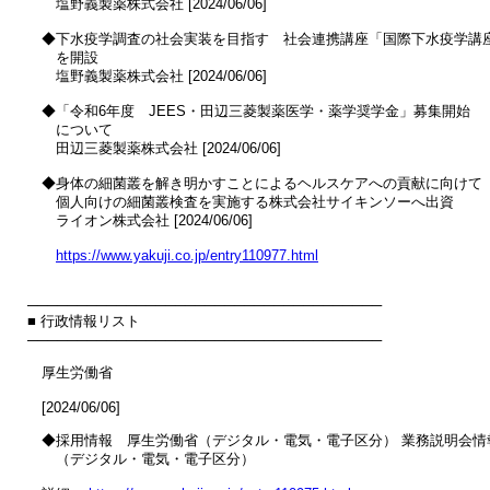
　　塩野義製薬株式会社 [2024/06/06]

　◆下水疫学調査の社会実装を目指す　社会連携講座「国際下水疫学講座
　　を開設

　　塩野義製薬株式会社 [2024/06/06]

　◆「令和6年度　JEES・田辺三菱製薬医学・薬学奨学金」募集開始

　　について

　　田辺三菱製薬株式会社 [2024/06/06]

　◆身体の細菌叢を解き明かすことによるヘルスケアへの貢献に向けて

　　個人向けの細菌叢検査を実施する株式会社サイキンソーへ出資

　　ライオン株式会社 [2024/06/06]

https://www.yakuji.co.jp/entry110977.html
────────────────────────────────────

■ 行政情報リスト

────────────────────────────────────

　厚生労働省

　[2024/06/06]

　◆採用情報　厚生労働省（デジタル・電気・電子区分） 業務説明会情報
　　（デジタル・電気・電子区分）
