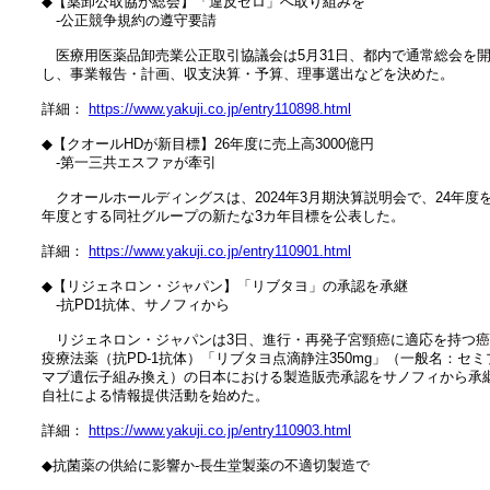
　◆【薬卸公取協が総会】「違反ゼロ」へ取り組みを

　　‐公正競争規約の遵守要請

　　医療用医薬品卸売業公正取引協議会は5月31日、都内で通常総会を開
　し、事業報告・計画、収支決算・予算、理事選出などを決めた。

　詳細： 
https://www.yakuji.co.jp/entry110898.html
　◆【クオールHDが新目標】26年度に売上高3000億円

　　‐第一三共エスファが牽引

　　クオールホールディングスは、2024年3月期決算説明会で、24年度を
　年度とする同社グループの新たな3カ年目標を公表した。

　詳細： 
https://www.yakuji.co.jp/entry110901.html
　◆【リジェネロン・ジャパン】「リブタヨ」の承認を承継

　　‐抗PD1抗体、サノフィから

　　リジェネロン・ジャパンは3日、進行・再発子宮頸癌に適応を持つ癌
　疫療法薬（抗PD-1抗体）「リブタヨ点滴静注350mg」（一般名：セミプ
　マブ遺伝子組み換え）の日本における製造販売承認をサノフィから承継
　自社による情報提供活動を始めた。

　詳細： 
https://www.yakuji.co.jp/entry110903.html
　◆抗菌薬の供給に影響か‐長生堂製薬の不適切製造で
