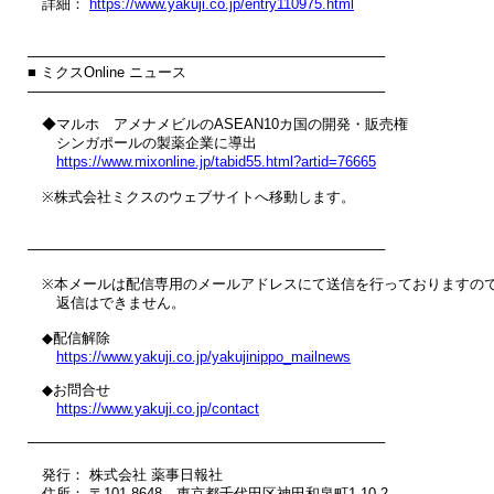
　詳細： 
https://www.yakuji.co.jp/entry110975.html
────────────────────────────────────

■ ミクスOnline ニュース

────────────────────────────────────

　◆マルホ　アメナメビルのASEAN10カ国の開発・販売権

　　シンガポールの製薬企業に導出

https://www.mixonline.jp/tabid55.html?artid=76665
　※株式会社ミクスのウェブサイトへ移動します。

────────────────────────────────────

　※本メールは配信専用のメールアドレスにて送信を行っておりますので
　　返信はできません。

　◆配信解除

https://www.yakuji.co.jp/yakujinippo_mailnews
　◆お問合せ

https://www.yakuji.co.jp/contact
────────────────────────────────────

　発行： 株式会社 薬事日報社

　住所： 〒101-8648　東京都千代田区神田和泉町1-10-2
