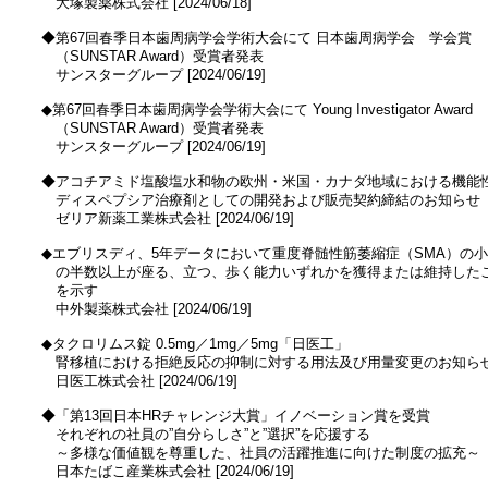
　　大塚製薬株式会社 [2024/06/18]

　◆第67回春季日本歯周病学会学術大会にて 日本歯周病学会　学会賞

　　（SUNSTAR Award）受賞者発表

　　サンスターグループ [2024/06/19]

　◆第67回春季日本歯周病学会学術大会にて Young Investigator Award

　　（SUNSTAR Award）受賞者発表

　　サンスターグループ [2024/06/19]

　◆アコチアミド塩酸塩水和物の欧州・米国・カナダ地域における機能性
　　ディスペプシア治療剤としての開発および販売契約締結のお知らせ

　　ゼリア新薬工業株式会社 [2024/06/19]

　◆エブリスディ、5年データにおいて重度脊髄性筋萎縮症（SMA）の小
　　の半数以上が座る、立つ、歩く能力いずれかを獲得または維持したこ
　　を示す

　　中外製薬株式会社 [2024/06/19]

　◆タクロリムス錠 0.5mg／1mg／5mg「日医工」

　　腎移植における拒絶反応の抑制に対する用法及び用量変更のお知らせ
　　日医工株式会社 [2024/06/19]

　◆「第13回日本HRチャレンジ大賞」イノベーション賞を受賞

　　それぞれの社員の”自分らしさ”と”選択”を応援する

　　～多様な価値観を尊重した、社員の活躍推進に向けた制度の拡充～

　　日本たばこ産業株式会社 [2024/06/19]
