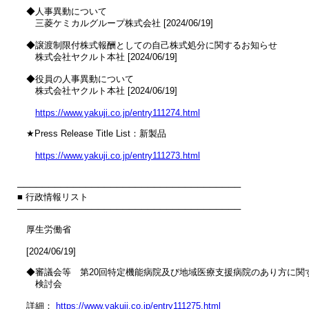
　◆人事異動について

　　三菱ケミカルグループ株式会社 [2024/06/19]

　◆譲渡制限付株式報酬としての自己株式処分に関するお知らせ

　　株式会社ヤクルト本社 [2024/06/19]

　◆役員の人事異動について

　　株式会社ヤクルト本社 [2024/06/19]

https://www.yakuji.co.jp/entry111274.html
　★Press Release Title List：新製品

https://www.yakuji.co.jp/entry111273.html
────────────────────────────────────

■ 行政情報リスト

────────────────────────────────────

　厚生労働省

　[2024/06/19]

　◆審議会等　第20回特定機能病院及び地域医療支援病院のあり方に関す
　　検討会

　詳細： 
https://www.yakuji.co.jp/entry111275.html