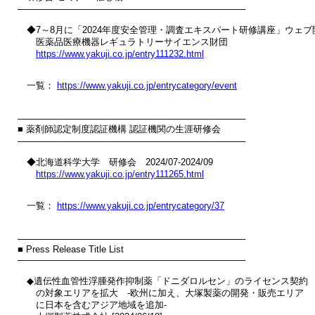
────────────────────────────────────

　◆7～8月に「2024年度安全管理・調査エキスパート研修講座」ウェブ開
　　医薬品医療機器レギュラトリーサイエンス財団

https://www.yakuji.co.jp/entry111232.html
　一覧： 
https://www.yakuji.co.jp/entrycategory/event
────────────────────────────────────

■ 薬剤師認定制度認証機構 認証機関の生涯研修会

────────────────────────────────────

　◆北海道科学大学　研修会　2024/07-2024/09

https://www.yakuji.co.jp/entry111265.html
　一覧： 
https://www.yakuji.co.jp/entrycategory/37
────────────────────────────────────

■ Press Release Title List

────────────────────────────────────

　◆遺伝性血管性浮腫発作抑制薬「ドニダロルセン」のライセンス契約

　　の対象エリアを拡大　‐欧州に加え、大塚製薬の開発・販売エリア

　　に日本を含むアジア地域を追加‐
