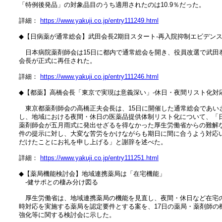
　「特例後発品」の対象品目のうち適用されたのは10.9％だった。

　詳細： 
https://www.yakuji.co.jp/entry111249.html
　◆【日病薬が通常総会】武田会長2期目スタート‐再入院抑制エビデンス
　　日本病院薬剤師会は15日に都内で通常総会を開き、役員改選で武田泰
　会長が正式に再任された。

　詳細： 
https://www.yakuji.co.jp/entry111246.html
　◆【都薬】高橋会長「東京で実現は意義深い」‐休日・夜間リスト化対応
　　東京都薬剤師会の高橋正夫会長は、15日に開催した通常総会であいさ
　し、地域における夜間・休日の医薬品提供体制リスト化について、「日
　薬剤師会が五月雨式に発出せざるを得なかった厚生労働省からの難解な
　件の提示に対し、大変な苦労をかけながらも期日に間に合うよう対応い
　だけたことにお礼を申し上げる」と謝辞を述べた。

　詳細： 
https://www.yakuji.co.jp/entry111251.html
　◆【薬局機能検討会】地域連携薬局は「在宅機能」

　　‐健サポとの棲み分け図る

　　厚生労働省は、地域連携薬局の機能を見直し、夜間・休日など在宅の
　時対応を実施する薬局を認定要件とする案を、17日の薬局・薬剤師の機
　強化等に関する検討会に示した。
