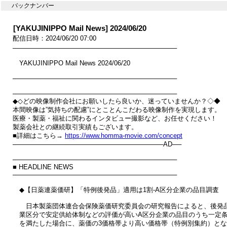
バックナンバー
[YAKUJINIPPO Mail News] 2024/06/20
配信日時：2024/06/20 07:00
────────────────────────────────────

　YAKUJINIPPO Mail News 2024/06/20

────────────────────────────────────

────────────────────────────────────

◆◇どの映像制作会社にお願いしたら良いか、迷っていませんか？◇◆

本間映像は”気持ちの配慮”にとことんこだわる映像制作を実現します。

医療・製薬・福祉に関わるインタビュー撮影など、お任せください！

製薬会社との継続取引実績もございます。

■詳細はこちら→ 
https://www.homma-movie.com/concept
─────────────────────────────────AD──

────────────────────────────────────

■ HEADLINE NEWS

────────────────────────────────────

　◆【日薬連薬価研】「特例後発品」適用は1割‐A区分企業の品目調査

　　日本製薬団体連合会保険薬価研究委員会の研究報告によると、後発品
　業区分で安定供給体制などの評価が高いA区分企業の品目のうち一定条
　を満たした場合に、薬価の3価格帯より高い価格帯（特例別集約）とな