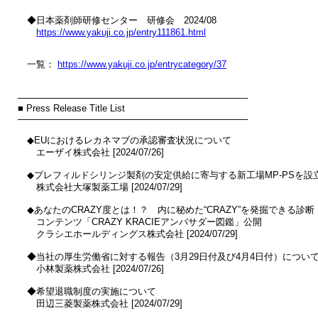
　◆日本薬剤師研修センター　研修会　2024/08

https://www.yakuji.co.jp/entry111861.html
　一覧： 
https://www.yakuji.co.jp/entrycategory/37
────────────────────────────────────

■ Press Release Title List

────────────────────────────────────

　◆EUにおけるレカネマブの承認審査状況について

　　エーザイ株式会社 [2024/07/26]

　◆プレフィルドシリンジ製剤の安定供給に寄与する新工場MP-PSを設立
　　株式会社大塚製薬工場 [2024/07/29]

　◆あなたのCRAZY度とは！？　内に秘めた“CRAZY”を発掘できる診断

　　コンテンツ「CRAZY KRACIEアンバサダー図鑑」公開

　　クラシエホールディングス株式会社 [2024/07/29]

　◆当社の厚生労働省に対する報告（3月29日付及び4月4日付）について
　　小林製薬株式会社 [2024/07/26]

　◆希望退職制度の実施について

　　田辺三菱製薬株式会社 [2024/07/29]
