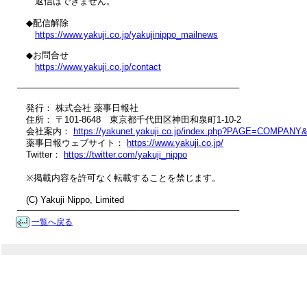
　　返信はできません。

　◆配信解除

https://www.yakuji.co.jp/yakujinippo_mailnews
　◆お問合せ

https://www.yakuji.co.jp/contact
────────────────────────────────────

　発行： 株式会社 薬事日報社

　住所： 〒101-8648　東京都千代田区神田和泉町1-10-2

　会社案内： 
https://yakunet.yakuji.co.jp/index.php?PAGE=COMPAN
　薬事日報ウェブサイト： 
https://www.yakuji.co.jp/
　Twitter： 
https://twitter.com/yakuji_nippo
　※掲載内容を許可なく転載することを禁じます。

　(C) Yakuji Nippo, Limited

────────────────────────────────────
一覧へ戻る