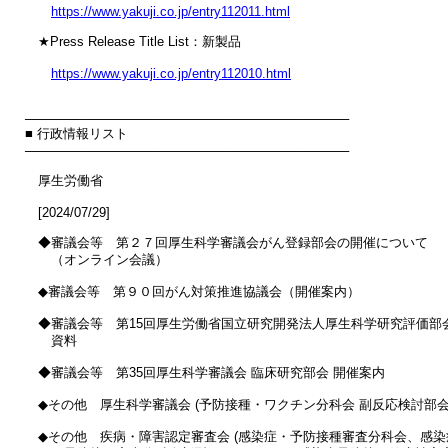
https://www.yakuji.co.jp/entry112011.html
　★Press Release Title List：新製品

https://www.yakuji.co.jp/entry112010.html
────────────────────────────────────

■ 行政情報リスト

────────────────────────────────────

　厚生労働省

　[2024/07/29]

　◆審議会等　第２７回厚生科学審議会がん登録部会の開催について

　　（オンライン会議）

　◆審議会等　第９０回がん対策推進協議会（開催案内）

　◆審議会等　第15回厚生労働省国立研究開発法人厚生科学研究評価部会 
　　資料

　◆審議会等　第35回厚生科学審議会 臨床研究部会 開催案内

　◆その他　厚生科学審議会 (予防接種・ワクチン分科会 副反応検討部会)
　◆その他　疾病・障害認定審査会 (感染症・予防接種審査分科会、感染症