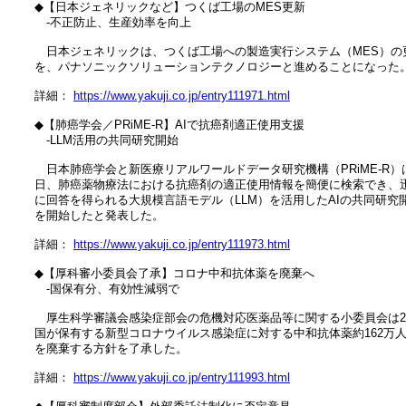
　◆【日本ジェネリックなど】つくば工場のMES更新

　　‐不正防止、生産効率を向上

　　日本ジェネリックは、つくば工場への製造実行システム（MES）の更
　を、パナソニックソリューションテクノロジーと進めることになった。
　詳細： 
https://www.yakuji.co.jp/entry111971.html
　◆【肺癌学会／PRiME-R】AIで抗癌剤適正使用支援

　　‐LLM活用の共同研究開始

　　日本肺癌学会と新医療リアルワールドデータ研究機構（PRiME-R）は2
　日、肺癌薬物療法における抗癌剤の適正使用情報を簡便に検索でき、迅
　に回答を得られる大規模言語モデル（LLM）を活用したAIの共同研究開
　を開始したと発表した。

　詳細： 
https://www.yakuji.co.jp/entry111973.html
　◆【厚科審小委員会了承】コロナ中和抗体薬を廃棄へ

　　‐国保有分、有効性減弱で

　　厚生科学審議会感染症部会の危機対応医薬品等に関する小委員会は24
　国が保有する新型コロナウイルス感染症に対する中和抗体薬約162万人
　を廃棄する方針を了承した。

　詳細： 
https://www.yakuji.co.jp/entry111993.html