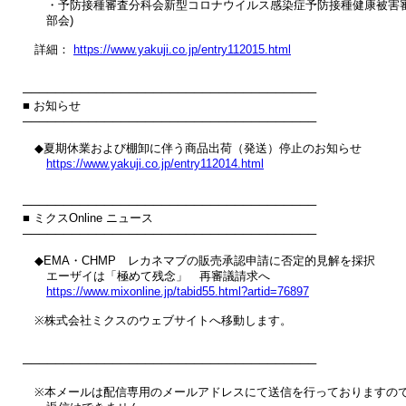
　　・予防接種審査分科会新型コロナウイルス感染症予防接種健康被害審
　　部会)

　詳細： 
https://www.yakuji.co.jp/entry112015.html
────────────────────────────────────

■ お知らせ

────────────────────────────────────

　◆夏期休業および棚卸に伴う商品出荷（発送）停止のお知らせ

https://www.yakuji.co.jp/entry112014.html
────────────────────────────────────

■ ミクスOnline ニュース

────────────────────────────────────

　◆EMA・CHMP　レカネマブの販売承認申請に否定的見解を採択

　　エーザイは「極めて残念」　再審議請求へ

https://www.mixonline.jp/tabid55.html?artid=76897
　※株式会社ミクスのウェブサイトへ移動します。

────────────────────────────────────

　※本メールは配信専用のメールアドレスにて送信を行っておりますので