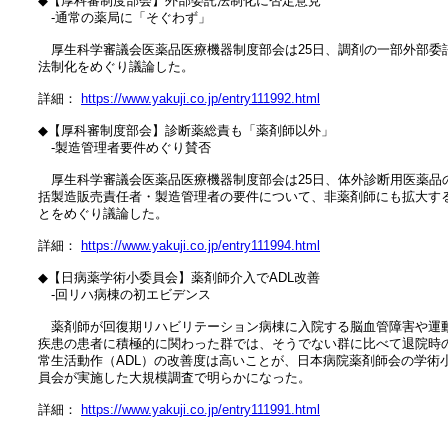
　◆【厚科審制度部会】外部委託法制化に否定意見

　　‐通常の薬局に「そぐわず」

　　厚生科学審議会医薬品医療機器制度部会は25日、調剤の一部外部委託
　法制化をめぐり議論した。

　詳細： 
https://www.yakuji.co.jp/entry111992.html
　◆【厚科審制度部会】診断薬総責も「薬剤師以外」

　　‐製造管理者要件めぐり賛否

　　厚生科学審議会医薬品医療機器制度部会は25日、体外診断用医薬品の
　括製造販売責任者・製造管理者の要件について、非薬剤師にも拡大する
　とをめぐり議論した。

　詳細： 
https://www.yakuji.co.jp/entry111994.html
　◆【日病薬学術小委員会】薬剤師介入でADL改善

　　‐回リハ病棟の初エビデンス

　　薬剤師が回復期リハビリテーション病棟に入院する脳血管障害や運動
　疾患の患者に積極的に関わった群では、そうでない群に比べて退院時の
　常生活動作（ADL）の改善度は高いことが、日本病院薬剤師会の学術小
　員会が実施した大規模調査で明らかになった。

　詳細： 
https://www.yakuji.co.jp/entry111991.html