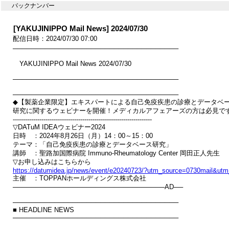
バックナンバー
[YAKUJINIPPO Mail News] 2024/07/30
配信日時：2024/07/30 07:00
────────────────────────────────────

　YAKUJINIPPO Mail News 2024/07/30

────────────────────────────────────

────────────────────────────────────

◆【製薬企業限定】エキスパートによる自己免疫疾患の診療とデータベー
研究に関するウェビナーを開催！メディカルアフェアーズの方は必見です
--------------------------------------------------------------------

▽DATuM IDEAウェビナー2024

日時　：2024年8月26日（月）14：00～15：00　

テーマ：「自己免疫疾患の診療とデータベース研究」

講師　：聖路加国際病院 Immuno-Rheumatology Center 岡田正人先生

https://datumidea.jp/news/event/e20240723/?utm_source=0730mail&u

主催　：TOPPANホールディングス株式会社

─────────────────────────────────AD──

────────────────────────────────────

■ HEADLINE NEWS

────────────────────────────────────
