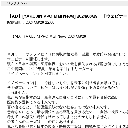
バックナンバー
【AD】[YAKUJINIPPO Mail News] 2024/08/29 
配信日時：2024/08/29 12:00
────────────────────────────────────

　【AD】YAKUJINIPPO Mail News 2024/08/29

────────────────────────────────────

９月３日、サノフィ社より代表取締役社長　岩屋　孝彦氏をお招きして

ウェビナーを開催します。

現在の日本の製薬・医療業界において最も優先される課題は何でしょうか
この質問に、2024年夏、業界を牽引するリーダーは、

「イノベーション」と回答しました。

イノベーションは、「今はないもの」を未来に創り出す原動力です。

その恩恵について、私たちはもう少し深く想像する必要があるかも

しれません。

私たちが目指すのは、患者さん自身が自分にとって最も価値の高い

医薬品を選択できる未来です。

言い換えると、「治療選択肢のない社会」ではない未来です。

患者さんにとって最も価値のある薬剤を届けるために、自社の成長のみを
考えていれば良い時代は終わってしまったのかもしれません。

患者さんのニーズは、目の前にあります。

私たちを取り巻く日本の製薬・医療の市場は、国境を越えたダイナミズム