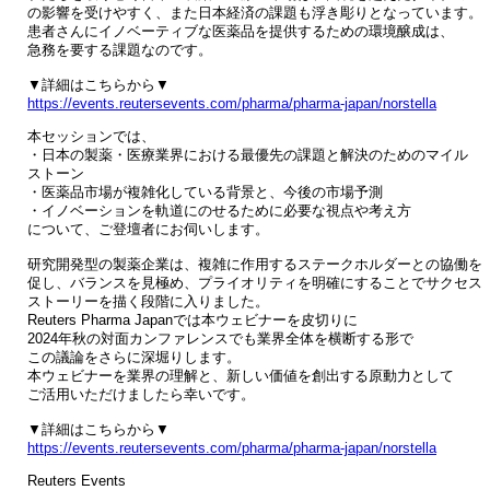
の影響を受けやすく、また日本経済の課題も浮き彫りとなっています。

患者さんにイノベーティブな医薬品を提供するための環境醸成は、

急務を要する課題なのです。

https://events.reutersevents.com/pharma/pharma-japan/norstella
本セッションでは、

・日本の製薬・医療業界における最優先の課題と解決のためのマイル

ストーン

・医薬品市場が複雑化している背景と、今後の市場予測

・イノベーションを軌道にのせるために必要な視点や考え方

について、ご登壇者にお伺いします。

研究開発型の製薬企業は、複雑に作用するステークホルダーとの協働を

促し、バランスを見極め、プライオリティを明確にすることでサクセス

ストーリーを描く段階に入りました。

Reuters Pharma Japanでは本ウェビナーを皮切りに

2024年秋の対面カンファレンスでも業界全体を横断する形で

この議論をさらに深堀りします。

本ウェビナーを業界の理解と、新しい価値を創出する原動力として

ご活用いただけましたら幸いです。

https://events.reutersevents.com/pharma/pharma-japan/norstella
Reuters Events
