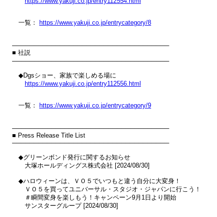
https://www.yakuji.co.jp/entry112554.html
　一覧： 
https://www.yakuji.co.jp/entrycategory/8
────────────────────────────────────

■ 社説

────────────────────────────────────

　◆Dgsショー、家族で楽しめる場に

https://www.yakuji.co.jp/entry112556.html
　一覧： 
https://www.yakuji.co.jp/entrycategory/9
────────────────────────────────────

■ Press Release Title List

────────────────────────────────────

　◆グリーンボンド発行に関するお知らせ

　　大塚ホールディングス株式会社 [2024/08/30]

　◆ハロウィーンは、ＶＯ５でいつもと違う自分に大変身！

　　ＶＯ５を買ってユニバーサル・スタジオ・ジャパンに行こう！

　　＃瞬間変身を楽しもう！キャンペーン9月1日より開始

　　サンスターグループ [2024/08/30]
