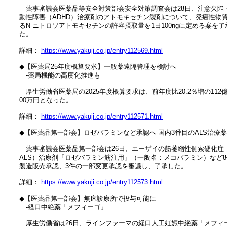
　　薬事審議会医薬品等安全対策部会安全対策調査会は28日、注意欠陥・
　動性障害（ADHD）治療剤のアトモキセチン製剤について、発癌性物質
　るN-ニトロソアトモキセチンの許容摂取量を1日100ngに定める案を了承
　た。

　詳細： 
https://www.yakuji.co.jp/entry112569.html
　◆【医薬局25年度概算要求】一般薬遠隔管理を検討へ

　　‐薬局機能の高度化推進も

　　厚生労働省医薬局の2025年度概算要求は、前年度比20.2％増の112億0
　00万円となった。

　詳細： 
https://www.yakuji.co.jp/entry112571.html
　◆【医薬品第一部会】ロゼバラミンなど承認へ‐国内3番目のALS治療薬

　　薬事審議会医薬品第一部会は26日、エーザイの筋萎縮性側索硬化症（
　ALS）治療剤「ロゼバラミン筋注用」（一般名：メコバラミン）など8
　製造販売承認、3件の一部変更承認を審議し、了承した。

　詳細： 
https://www.yakuji.co.jp/entry112573.html
　◆【医薬品第一部会】無床診療所で投与可能に

　　‐経口中絶薬「メフィーゴ」

　　厚生労働省は26日、ラインファーマの経口人工妊娠中絶薬「メフィー