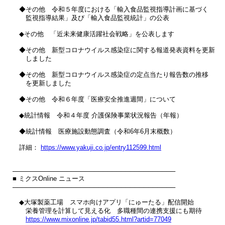
　◆その他　令和５年度における「輸入食品監視指導計画に基づく

　　監視指導結果」及び「輸入食品監視統計」の公表

　◆その他　「近未来健康活躍社会戦略」を公表します

　◆その他　新型コロナウイルス感染症に関する報道発表資料を更新

　　しました

　◆その他　新型コロナウイルス感染症の定点当たり報告数の推移

　　を更新しました

　◆その他　令和６年度「医療安全推進週間」について

　◆統計情報　令和４年度 介護保険事業状況報告（年報）

　◆統計情報　医療施設動態調査（令和6年6月末概数）

　詳細： 
https://www.yakuji.co.jp/entry112599.html
────────────────────────────────────

■ ミクスOnline ニュース

────────────────────────────────────

　◆大塚製薬工場　スマホ向けアプリ「にゅーたる」配信開始

　　栄養管理を計算して見える化　多職種間の連携支援にも期待

https://www.mixonline.jp/tabid55.html?artid=77049