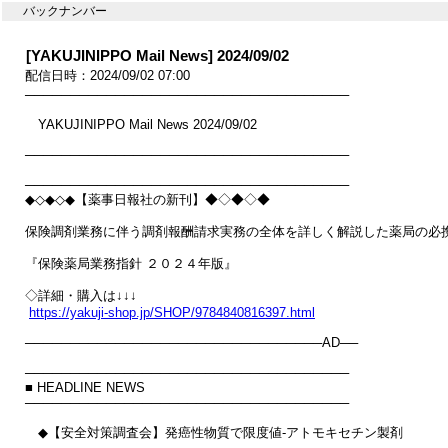
バックナンバー
[YAKUJINIPPO Mail News] 2024/09/02
配信日時：2024/09/02 07:00
────────────────────────────────────

　YAKUJINIPPO Mail News 2024/09/02

────────────────────────────────────

────────────────────────────────────

◆◇◆◇◆【薬事日報社の新刊】◆◇◆◇◆

保険調剤業務に伴う調剤報酬請求実務の全体を詳しく解説した薬局の必携
『保険薬局業務指針 ２０２４年版』

◇詳細・購入は↓↓↓

https://yakuji-shop.jp/SHOP/9784840816397.html
─────────────────────────────────AD──

────────────────────────────────────

■ HEADLINE NEWS

────────────────────────────────────

　◆【安全対策調査会】発癌性物質で限度値‐アトモキセチン製剤
