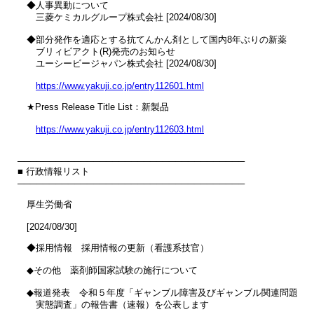
　◆人事異動について

　　三菱ケミカルグループ株式会社 [2024/08/30]

　◆部分発作を適応とする抗てんかん剤として国内8年ぶりの新薬

　　ブリィビアクト(R)発売のお知らせ

　　ユーシービージャパン株式会社 [2024/08/30]

https://www.yakuji.co.jp/entry112601.html
　★Press Release Title List：新製品

https://www.yakuji.co.jp/entry112603.html
────────────────────────────────────

■ 行政情報リスト

────────────────────────────────────

　厚生労働省

　[2024/08/30]

　◆採用情報　採用情報の更新（看護系技官）

　◆その他　薬剤師国家試験の施行について

　◆報道発表　令和５年度「ギャンブル障害及びギャンブル関連問題

　　実態調査」の報告書（速報）を公表します
