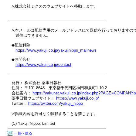
　※株式会社ミクスのウェブサイトへ移動します。

────────────────────────────────────

　※本メールは配信専用のメールアドレスにて送信を行っておりますので
　　返信はできません。

　◆配信解除

https://www.yakuji.co.jp/yakujinippo_mailnews
　◆お問合せ

https://www.yakuji.co.jp/contact
────────────────────────────────────

　発行： 株式会社 薬事日報社

　住所： 〒101-8648　東京都千代田区神田和泉町1-10-2

　会社案内： 
https://yakunet.yakuji.co.jp/index.php?PAGE=COMPAN
　薬事日報ウェブサイト： 
https://www.yakuji.co.jp/
　Twitter： 
https://twitter.com/yakuji_nippo
　※掲載内容を許可なく転載することを禁じます。

　(C) Yakuji Nippo, Limited

────────────────────────────────────
一覧へ戻る