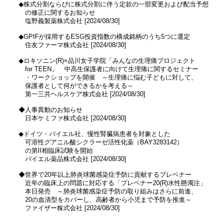
　◆株式分割ならびに株式分割に伴う定款の一部変更および配当予想

　　の修正に関するお知らせ

　　塩野義製薬株式会社 [2024/08/30]

　◆GPIFが採用するESG投資指数の構成銘柄のうち5つに選定

　　住友ファーマ株式会社 [2024/08/30]

　◆ロキソニン(R)×品川女子学院「みんなの生理痛プロジェクト 

　　for TEEN」　中高生保護者に向けて生理痛に関するセミナー

　　・ワークショップを開催　～生理痛に悩む子どもに対して、

　　保護者として何ができるかを考える～

　　第一三共ヘルスケア株式会社 [2024/08/30]

　◆人事異動のお知らせ

　　日本ケミファ株式会社 [2024/08/30]

　◆ドイツ・バイエル社、慢性腎臓病患者を対象とした

　　可溶性グアニル酸シクラーゼ活性化薬（BAY3283142）

　　の第II相臨床試験を開始

　　バイエル薬品株式会社 [2024/08/30]

　◆世界で20年以上肺炎球菌感染症予防に貢献するプレベナー

　　近年の臨床上の問題に対応する「プレベナー20(R)水性懸濁注」

　　本日発売　～肺炎球菌感染症予防の取り組みはさらに前進、

　　20の血清型をカバーし、高齢者から小児まで予防を推進～

　　ファイザー株式会社 [2024/08/30]
