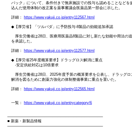
　パック」について、条件付きで無床施設での投与も認めることなどを盛
　込んだ使用体制の改正案を薬事審議会医薬品第一部会に示した。

　詳細： 
https://www.yakuji.co.jp/entry112567.html
　◆【厚労省】「ツルバダ」に予防投与‐8製品の効能追加承認

　　厚生労働省は28日、医療用医薬品8製品に対し新たな効能や用法の追
　を承認した。

　詳細： 
https://www.yakuji.co.jp/entry112577.html
　◆【厚労省25年度概算要求】ドラッグロス解消に重点

　　‐安定供給対応は10倍要求

　　厚生労働省は28日、2025年度予算の概算要求を公表し、ドラッグロス
　解消を図るために創薬力強化の体制整備事業に重点を置いた。

　詳細： 
https://www.yakuji.co.jp/entry112565.html
　一覧： 
https://www.yakuji.co.jp/entrycategory/6
────────────────────────────────────

■ 新薬・新製品情報

────────────────────────────────────
