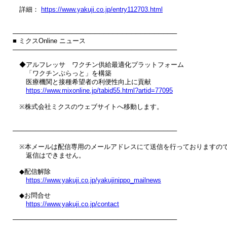
　詳細： 
https://www.yakuji.co.jp/entry112703.html
────────────────────────────────────

■ ミクスOnline ニュース

────────────────────────────────────

　◆アルフレッサ　ワクチン供給最適化プラットフォーム

　　「ワクチンぷらっと」を構築

　　医療機関と接種希望者の利便性向上に貢献

https://www.mixonline.jp/tabid55.html?artid=77095
　※株式会社ミクスのウェブサイトへ移動します。

────────────────────────────────────

　※本メールは配信専用のメールアドレスにて送信を行っておりますので
　　返信はできません。

　◆配信解除

https://www.yakuji.co.jp/yakujinippo_mailnews
　◆お問合せ

https://www.yakuji.co.jp/contact
────────────────────────────────────
