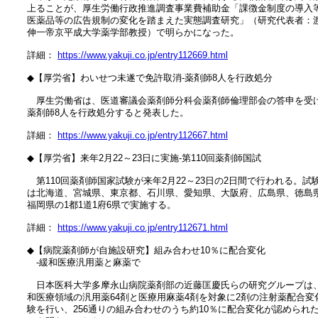
　上ることが、厚生労働行政推進調査事業費補助金「課徴金制度の導入等
　医薬品等の広告規制の変化を踏まえた実態調査研究」（研究代表者：渡
　伸一帝京平成大学薬学部教授）で明らかになった。

　詳細： 
https://www.yakuji.co.jp/entry112669.html
　◆【厚労省】わいせつ未遂で免許取消‐薬剤師8人を行政処分

　　厚生労働省は、医道審議会薬剤師分科会薬剤師倫理部会の答申を受け
　薬剤師8人を行政処分すると発表した。

　詳細： 
https://www.yakuji.co.jp/entry112667.html
　◆【厚労省】来年2月22～23日に実施‐第110回薬剤師国試

　　第110回薬剤師国家試験が来年2月22～23日の2日間で行われる。試験
　は北海道、宮城県、東京都、石川県、愛知県、大阪府、広島県、徳島県
　福岡県の1都1道1府6県で実施する。

　詳細： 
https://www.yakuji.co.jp/entry112671.html
　◆【病院薬剤師が自施設研究】組み合わせ10％に配合変化

　　‐緩和医療汎用薬と麻薬で

　　日本医科大学多摩永山病院薬剤部の近藤匡慶氏らの研究グループは、
　和医療領域の汎用薬64剤と医療用麻薬4剤を対象に2剤の注射薬配合変化
　験を行い、256通りの組み合わせのうち約10％に配合変化が認められた