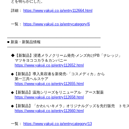
　とを明らかにした。

　詳細： 
https://www.yakuji.co.jp/entry112664.html
　一覧： 
https://www.yakuji.co.jp/entrycategory/6
────────────────────────────────────

■ 新薬・新製品情報

────────────────────────────────────

　◆【新製品】浸透メラノクリーム発売‐メンズ向けPB「ナレッジ」

　　マツキヨココカラ＆カンパニー

https://www.yakuji.co.jp/entry112652.html
　◆【新製品】導入美容液を新発売‐「コスメディカ」から

　　第一三共ヘルスケア

https://www.yakuji.co.jp/entry112655.html
　◆【新製品】温泡シリーズをリニューアル　アース製薬

https://www.yakuji.co.jp/entry112658.html
　◆【新製品】「かわいいキメラ」オリジナルグッズを先行販売　トモズ
https://www.yakuji.co.jp/entry112660.html
　一覧： 
https://www.yakuji.co.jp/entrycategory/13