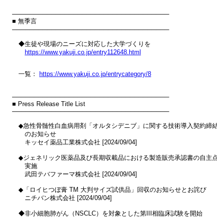
────────────────────────────────────

■ 無季言

────────────────────────────────────

　◆生徒や現場のニーズに対応した大学づくりを

https://www.yakuji.co.jp/entry112648.html
　一覧： 
https://www.yakuji.co.jp/entrycategory/8
────────────────────────────────────

■ Press Release Title List

────────────────────────────────────

　◆急性骨髄性白血病用剤「オルタシデニブ」に関する技術導入契約締結
　　のお知らせ

　　キッセイ薬品工業株式会社 [2024/09/04]

　◆ジェネリック医薬品及び長期収載品における製造販売承認書の自主点
　　実施

　　武田テバファーマ株式会社 [2024/09/04]

　◆「ロイヒつぼ膏 TM 大判サイズ試供品」回収のお知らせとお詫び

　　ニチバン株式会社 [2024/09/04]

　◆非小細胞肺がん（NSCLC）を対象とした第III相臨床試験を開始
