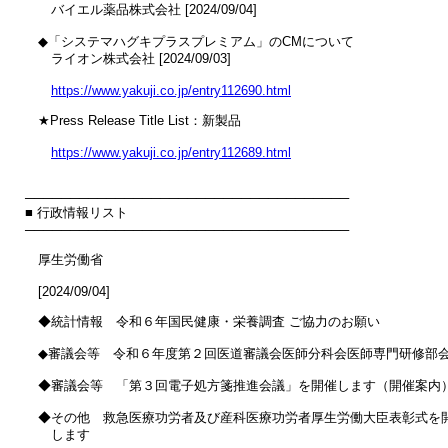
　　バイエル薬品株式会社 [2024/09/04]

　◆「システマハグキプラスプレミアム」のCMについて

　　ライオン株式会社 [2024/09/03]

https://www.yakuji.co.jp/entry112690.html
　★Press Release Title List：新製品

https://www.yakuji.co.jp/entry112689.html
────────────────────────────────────

■ 行政情報リスト

────────────────────────────────────

　厚生労働省

　[2024/09/04]

　◆統計情報　令和６年国民健康・栄養調査 ご協力のお願い

　◆審議会等　令和６年度第２回医道審議会医師分科会医師専門研修部会
　◆審議会等　「第３回電子処方箋推進会議」を開催します（開催案内）
　◆その他　救急医療功労者及び産科医療功労者厚生労働大臣表彰式を開
　　します
