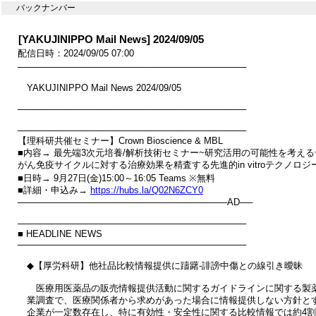
バックナンバー
[YAKUJINIPPO Mail News] 2024/09/05
配信日時：2024/09/05 07:00
────────────────────────────────────

　YAKUJINIPPO Mail News 2024/09/05

────────────────────────────────────

────────────────────────────────────

【理科研共催セミナー】Crown Bioscience & MBL

■内容→ 最先端3次元培養/解析技術セミナー~研究活用の可能性を考える~
がん免疫サイクルに対する治療効果を精査する先進的in vitroテクノロジー
■日時→ 9月27日(金)15:00～16:05 Teams ※無料

■詳細・申込み→ 
https://hubs.la/Q02N6ZCY0
─────────────────────────────────AD──

────────────────────────────────────

■ HEADLINE NEWS

────────────────────────────────────

　◆【厚労科研】他社品比較情報提供に躊躇‐誹謗中傷との線引き曖昧

　　医療用医薬品の販売情報提供活動に関するガイドラインに関する製薬
　業調査で、医療関係者から求めがあった場合に情報提供しない方針とす
　企業が一定数存在し、特に有効性・安全性に関する比較情報では約4割