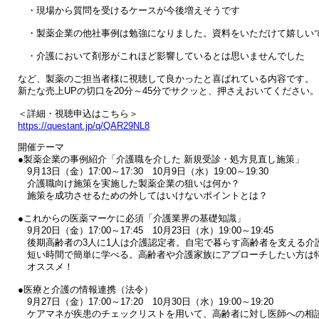
　・現場から質問を受けるケースが今後増えそうです

　・製薬企業の他社事例は勉強になりました。資料をいただけて嬉しいで
　・介護において剤形がこれほど影響しているとは思いませんでした

など、製薬のご担当者様に視聴して良かったと喜ばれている内容です。

新たな売上UPの切口を20分～45分でサクッと、押さえおいてください。

https://questant.jp/q/QAR29NL8
開催テーマ

●製薬企業の事例紹介「介護職を介した 新規受診・処方見直し施策」

　9月13日（金）17:00～17:30　10月9日（水）19:00～19:30

　介護職向け施策を実施した製薬企業の狙いは何か？

　施策を成功させるための外してはいけないポイントとは？

●これからの医薬マーケに必須「介護業界の基礎知識」

　9月20日（金）17:00～17:45　10月23日（水）19:00～19:45

　後期高齢者の3人に1人は介護認定者。自宅で暮らす高齢者を支える介護
　短い時間で簡単に学べる。高齢者や介護家族にアプローチしたい方は特
　オススメ！

●医療と介護の情報連携（法令）

　9月27日（金）17:00～17:20　10月30日（水）19:00～19:20

　ケアマネが疾患のチェックリストを用いて、高齢者に対し医師への相談