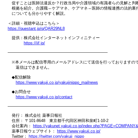
　促すことは医師法違反か？行政当局や介護領域の有識者らの見解と判断
　根拠を紹介。介護職⇔ケアマネ、ケアマネ⇔医師の情報連携の法的裏付
　についても分かりやすく解説。

https://questant.jp/q/QAR29NL8
　提供：株式会社インターネットインフィニティー

https://iif.jp/
────────────────────────────────────

　※本メールは配信専用のメールアドレスにて送信を行っておりますので
　　返信はできません。

　◆配信解除

https://www.yakuji.co.jp/yakujinippo_mailnews
　◆お問合せ

https://www.yakuji.co.jp/contact
────────────────────────────────────

　発行： 株式会社 薬事日報社

　住所： 〒101-8648　東京都千代田区神田和泉町1-10-2

　会社案内： 
https://yakunet.yakuji.co.jp/index.php?PAGE=COMPANY
　薬事日報ウェブサイト： 
https://www.yakuji.co.jp/
　Twitter： 
https://twitter.com/yakuji_nippo