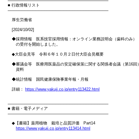
────────────────────────────────────

■ 行政情報リスト

────────────────────────────────────

　厚生労働省

　[2024/10/02]

　◆採用情報　医系技官採用情報：オンライン業務説明会（歯科のみ）

　　の受付を開始しました。

　◆大臣会見等　令和６年１０月２日付大臣会見概要

　◆審議会等　医療用医薬品の安定確保策に関する関係者会議（第16回）
　　資料

　◆統計情報　国民健康保険事業年報・月報

　詳細： 
https://www.yakuji.co.jp/entry113422.html
────────────────────────────────────

■ 書籍・電子メディア

────────────────────────────────────

　◆【書籍】薬用植物　栽培と品質評価　Part14

https://www.yakuji.co.jp/entry113414.html