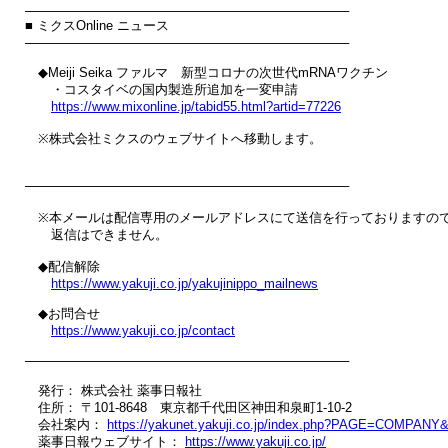
────────────────────────────────────

■ ミクスOnline ニュース

────────────────────────────────────

　◆Meiji Seika ファルマ　新型コロナの次世代mRNAワクチン

　　・コスタイベの国内製造所追加を一変申請

https://www.mixonline.jp/tabid55.html?artid=77226
　※株式会社ミクスのウェブサイトへ移動します。

────────────────────────────────────

　※本メールは配信専用のメールアドレスにて送信を行っておりますので
　　返信はできません。

　◆配信解除

https://www.yakuji.co.jp/yakujinippo_mailnews
　◆お問合せ

https://www.yakuji.co.jp/contact
────────────────────────────────────

　発行： 株式会社 薬事日報社

　住所： 〒101-8648　東京都千代田区神田和泉町1-10-2

　会社案内： 
https://yakunet.yakuji.co.jp/index.php?PAGE=COMPAN
　薬事日報ウェブサイト： 
https://www.yakuji.co.jp/