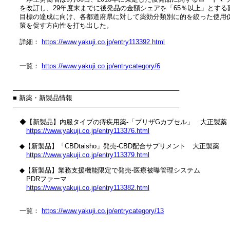
　を改訂し、29年度末までに後発品の金額シェアを「65％以上」とする副
　目標の達成に向け、各都道府県に対して薬効分類別に的を絞った使用促
　策を促す方向性を打ち出した。

　詳細： 
https://www.yakuji.co.jp/entry113392.html
　一覧： 
https://www.yakuji.co.jp/entrycategory/6
────────────────────────────────────

■ 新薬・新製品情報

────────────────────────────────────

　◆【新製品】内服タイプの痔疾用薬‐「プリザGカプセル」　大正製薬

https://www.yakuji.co.jp/entry113376.html
　◆【新製品】「CBDtaisho」発売‐CBD配合サプリメント　大正製薬

https://www.yakuji.co.jp/entry113379.html
　◆【新製品】業務支援機能限定で発売‐医療被曝管理システム

　　PDRファーマ

https://www.yakuji.co.jp/entry113382.html
　一覧： 
https://www.yakuji.co.jp/entrycategory/13