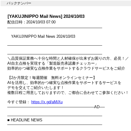
バックナンバー
[YAKUJINIPPO Mail News] 2024/10/03
配信日時：2024/10/03 07:00
────────────────────────────────────

　YAKUJINIPPO Mail News 2024/10/03

────────────────────────────────────

────────────────────────────────────

＼品質保証業務へ十分な時間と人材確保が出来ずお困りの方、必見！／

AI自主点検を実現する「製造販売承認書チェッカー」

効率的かつ確実な点検作業をサポートするクラウドサービスをご紹介

【2か月限定！毎週開催　無料オンラインセミナー】

AIを活用し、効率的かつ確実な点検作業をサポートするサービスを

デモを交えてご紹介いたします！

複数日程ご用意しておりますので、ご都合に合わせてご参加ください！

今すぐ登録： 
https://x.gd/aMiXu
─────────────────────────────────AD──

────────────────────────────────────

■ HEADLINE NEWS

────────────────────────────────────
