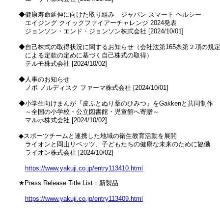
　◆健康寿命延伸に向けた取り組み　ジャパン スマート ヘルシー 

　　エイジング クイックファイアーチャレンジ 2024発表

　　ジョンソン・エンド・ジョンソン株式会社 [2024/10/01]

　◆自己株式の取得状況に関するお知らせ（会社法第165条第２項の規定
　　による定款の定めに基づく自己株式の取得）

　　テルモ株式会社 [2024/10/02]

　◆人事のお知らせ

　　ノボ ノルディスク ファーマ株式会社 [2024/10/01]

　◆小学生向けまんが『皮ふとぬり薬のひみつ』をGakkenと共同制作

　　～全国の小学校・公立図書館・児童館へ寄贈～

　　マルホ株式会社 [2024/10/02]

　◆スポーツチームと連携した地域の衛生教育活動を展開

　　ライオンと岡山リベッツ、子どもたちの健康な未来のために協働

　　ライオン株式会社 [2024/10/02]

https://www.yakuji.co.jp/entry113410.html
　★Press Release Title List：新製品

https://www.yakuji.co.jp/entry113409.html