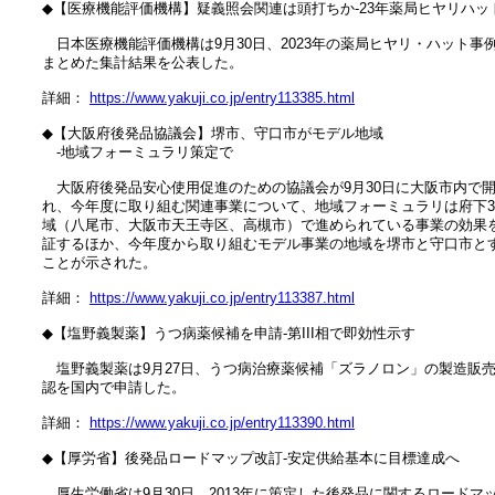
　◆【医療機能評価機構】疑義照会関連は頭打ちか‐23年薬局ヒヤリハット
　　日本医療機能評価機構は9月30日、2023年の薬局ヒヤリ・ハット事例
　まとめた集計結果を公表した。

　詳細： 
https://www.yakuji.co.jp/entry113385.html
　◆【大阪府後発品協議会】堺市、守口市がモデル地域

　　‐地域フォーミュラリ策定で

　　大阪府後発品安心使用促進のための協議会が9月30日に大阪市内で開
　れ、今年度に取り組む関連事業について、地域フォーミュラリは府下3
　域（八尾市、大阪市天王寺区、高槻市）で進められている事業の効果を
　証するほか、今年度から取り組むモデル事業の地域を堺市と守口市とす
　ことが示された。

　詳細： 
https://www.yakuji.co.jp/entry113387.html
　◆【塩野義製薬】うつ病薬候補を申請‐第III相で即効性示す

　　塩野義製薬は9月27日、うつ病治療薬候補「ズラノロン」の製造販売
　認を国内で申請した。

　詳細： 
https://www.yakuji.co.jp/entry113390.html
　◆【厚労省】後発品ロードマップ改訂‐安定供給基本に目標達成へ

　　厚生労働省は9月30日、2013年に策定した後発品に関するロードマッ