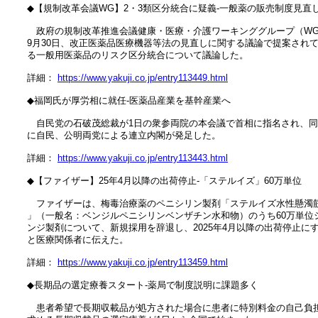
　◆【規制改革会議WG】2・3類区分統合に疑義‐一般薬の販売制度見直し
　　政府の規制改革推進会議健康・医療・介護ワーキンググループ（WG
　9月30日、改正医薬品医療機器等法の見直しに関する議論で提案されて
　る一般用医薬品のリスク区分統合について議論した。

　詳細： 
https://www.yakuji.co.jp/entry113449.html
　◆福岡氏が厚労相に就任‐医薬品産業を基幹産業へ

　　自民党の石破茂総裁が1日の衆参両院の本会議で首相に指名され、同
　に自民、公明両党による連立内閣が発足した。

　詳細： 
https://www.yakuji.co.jp/entry113443.html
　◆【ファイザー】25年4月以降の出荷停止‐「ステルイズ」60万単位

　　ファイザーは、梅毒治療薬のペニシリン製剤「ステルイズ水性懸濁筋
　」（一般名：ベンジルペニシリンベンザチン水和物）のうち60万単位シ
　ンジ製剤について、新規採用を辞退し、2025年4月以降の出荷停止にす
　と医療関係者に伝えた。

　詳細： 
https://www.yakuji.co.jp/entry113459.html
　◆長期品の選定療養スタート‐薬局で制度説明に課題多く

　　患者希望で長期収載品が処方された場合に患者に特別料金の自己負担