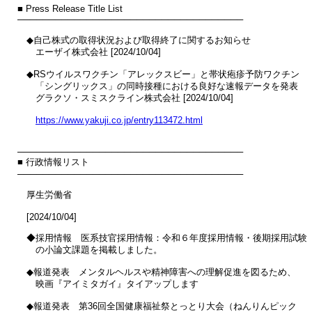
■ Press Release Title List

────────────────────────────────────

　◆自己株式の取得状況および取得終了に関するお知らせ

　　エーザイ株式会社 [2024/10/04]

　◆RSウイルスワクチン「アレックスビー」と帯状疱疹予防ワクチン

　　「シングリックス」の同時接種における良好な速報データを発表

　　グラクソ・スミスクライン株式会社 [2024/10/04]

https://www.yakuji.co.jp/entry113472.html
────────────────────────────────────

■ 行政情報リスト

────────────────────────────────────

　厚生労働省

　[2024/10/04]

　◆採用情報　医系技官採用情報：令和６年度採用情報・後期採用試験

　　の小論文課題を掲載しました。

　◆報道発表　メンタルヘルスや精神障害への理解促進を図るため、 

　　映画『アイミタガイ』タイアップします

　◆報道発表　第36回全国健康福祉祭とっとり大会（ねんりんピック
