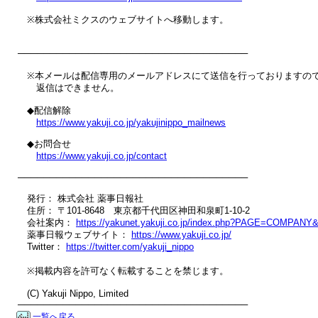
　※株式会社ミクスのウェブサイトへ移動します。

────────────────────────────────────

　※本メールは配信専用のメールアドレスにて送信を行っておりますので
　　返信はできません。

　◆配信解除

https://www.yakuji.co.jp/yakujinippo_mailnews
　◆お問合せ

https://www.yakuji.co.jp/contact
────────────────────────────────────

　発行： 株式会社 薬事日報社

　住所： 〒101-8648　東京都千代田区神田和泉町1-10-2

　会社案内： 
https://yakunet.yakuji.co.jp/index.php?PAGE=COMPAN
　薬事日報ウェブサイト： 
https://www.yakuji.co.jp/
　Twitter： 
https://twitter.com/yakuji_nippo
　※掲載内容を許可なく転載することを禁じます。

　(C) Yakuji Nippo, Limited

────────────────────────────────────
一覧へ戻る