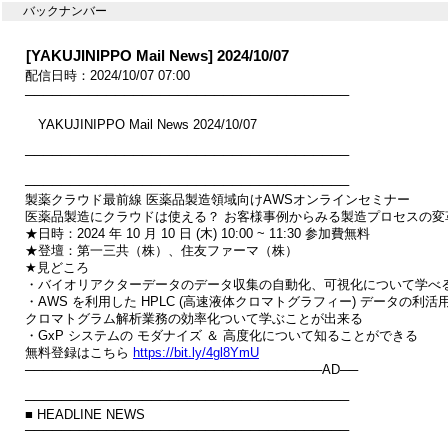
バックナンバー
[YAKUJINIPPO Mail News] 2024/10/07
配信日時：2024/10/07 07:00
────────────────────────────────────

　YAKUJINIPPO Mail News 2024/10/07

────────────────────────────────────

────────────────────────────────────

製薬クラウド最前線 医薬品製造領域向けAWSオンラインセミナー

医薬品製造にクラウドは使える？ お客様事例からみる製造プロセスの変革
★日時：2024 年 10 月 10 日 (木) 10:00 ~ 11:30 参加費無料

★登壇：第一三共（株）、住友ファーマ（株）

★見どころ

・バイオリアクターデータのデータ収集の自動化、可視化について学べる
・AWS を利用した HPLC (高速液体クロマトグラフィー) データの利活用
クロマトグラム解析業務の効率化ついて学ぶことが出来る

・GxP システムの モダナイズ ＆ 高度化について知ることができる

無料登録はこちら 
https://bit.ly/4gl8YmU
─────────────────────────────────AD──

────────────────────────────────────

■ HEADLINE NEWS

────────────────────────────────────
