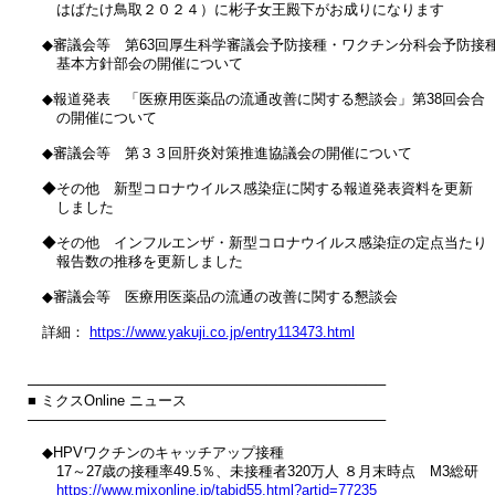
　　はばたけ鳥取２０２４）に彬子女王殿下がお成りになります

　◆審議会等　第63回厚生科学審議会予防接種・ワクチン分科会予防接種
　　基本方針部会の開催について

　◆報道発表　「医療用医薬品の流通改善に関する懇談会」第38回会合

　　の開催について

　◆審議会等　第３３回肝炎対策推進協議会の開催について

　◆その他　新型コロナウイルス感染症に関する報道発表資料を更新

　　しました

　◆その他　インフルエンザ・新型コロナウイルス感染症の定点当たり

　　報告数の推移を更新しました

　◆審議会等　医療用医薬品の流通の改善に関する懇談会

　詳細： 
https://www.yakuji.co.jp/entry113473.html
────────────────────────────────────

■ ミクスOnline ニュース

────────────────────────────────────

　◆HPVワクチンのキャッチアップ接種

　　17～27歳の接種率49.5％、未接種者320万人 ８月末時点　M3総研

https://www.mixonline.jp/tabid55.html?artid=77235