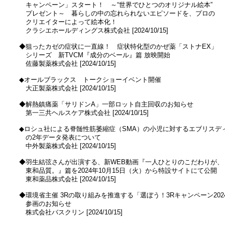
　　キャンペーン」スタート！　～“世界でひとつのオリジナル絵本”

　　プレゼント～　暮らしの中の忘れられないエピソードを、プロの

　　クリエイターによって絵本化！

　　クラシエホールディングス株式会社 [2024/10/15]

　◆狙ったカゼの症状に一直線！　症状特化型のかぜ薬「ストナEX」

　　シリーズ　新TVCM『成分のベール』篇 放映開始

　　佐藤製薬株式会社 [2024/10/15]

　◆オールブラックス　トークショーイベント開催

　　大正製薬株式会社 [2024/10/15]

　◆解熱鎮痛薬「サリドンA」一部ロット自主回収のお知らせ

　　第一三共ヘルスケア株式会社 [2024/10/15]

　◆ロシュ社による脊髄性筋萎縮症（SMA）の小児に対するエブリスディ
　　の2年データ発表について

　　中外製薬株式会社 [2024/10/15]

　◆羽生結弦さんが出演する、新WEB動画『一人ひとりのこだわりが、

　　東和品質。』篇を2024年10月15日（火）から特設サイトにて公開

　　東和薬品株式会社 [2024/10/15]

　◆環境省主催 3Rの取り組みを推進する「選ぼう！3Rキャンペーン2024
　　参画のお知らせ

　　株式会社バスクリン [2024/10/15]
