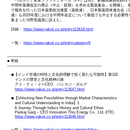
　　ヘルスケア産業プラットフォーム（PF）は8日、参議院議員会館内で
　中間年薬価改定の廃止（中止・延期）を求める緊急集会」を開催し、集
　で報告を行った日本薬業政治連盟（薬政連）、日本製薬団体連合会（日
　連）も2025年度における中間年改定について最低でも中止する必要性を
　集まった与野党議員に訴えた。

　詳細： 
https://www.yakuji.co.jp/entry113618.html
　一覧： 
https://www.yakuji.co.jp/entrycategory/6
────────────────────────────────────

■ 寄稿

────────────────────────────────────

　◆【インド市場の特性と文化的理解で拓く新たな可能性】第1回

　　インドの歴史と文化精神の旅

　　アイ・ティ・イーCEO　パンカジ・ガルグ

https://www.yakuji.co.jp/entry113647.html
　◆【Unlocking New Possibilities through Market Characteristics 

　　and Cultural Understanding in India】1.

　　A Journey Through India’s History and Cultural Ethos

　　Pankaj Garg – CEO Innovation Thru Energy Co., Ltd, (ITE)

https://www.yakuji.co.jp/entry113646.html
　一覧： 
https://www.yakuji.co.jp/entrycategory/kikou