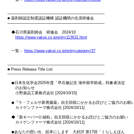
────────────────────────────────────

■ 薬剤師認定制度認証機構 認証機関の生涯研修会

────────────────────────────────────

　◆石川県薬剤師会　研修会　2024/10

https://www.yakuji.co.jp/entry113631.html
　一覧： 
https://www.yakuji.co.jp/entrycategory/37
────────────────────────────────────

■ Press Release Title List

────────────────────────────────────

　◆日本生化学会2025年度「早石修記念 海外留学助成」対象者決定

　　のお知らせ

　　小野薬品工業株式会社 [2024/10/15]

　◆『ラ・フェルサ新胃腸薬』自主回収にかかるお詫びとご協力のお願い
　　カイゲンファーマ株式会社 [2024/10/11]

　◆『新キーパーU 細粒』自主回収にかかるお詫びとご協力のお願い

　　カイゲンファーマ株式会社 [2024/10/11]

　◆あなたの想い出、絵本にします　大好評 第17回「くらしえほん
