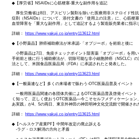
　◆【厚労省】NSAIDsに心筋梗塞‐重大な副作用を追記

　　厚生労働省は8日、アスピリン製剤を除いた医療用非ステロイド性抗
　症剤（NSAIDs）について、添付文書の「使用上の注意」に、心筋梗塞
　血管障害を「重大な副作用」として追記するよう製造販売業者に指示し
　詳細： 
https://www.yakuji.co.jp/entry113612.html
　◆【小野薬品】肺癌補助療法が米承認‐「オプジーボ」を術前と後に

　　小野薬品は7日、免疫チェックポイント阻害薬「オプジーボ」を用い
　手術前と後に行う補助療法が、切除可能な非小細胞肺癌（NSCLC）の治
　法として、米国食品医薬品局（FDA）に承認されたと発表した。

　詳細： 
https://www.yakuji.co.jp/entry113623.html
　◆【一般薬連など】多くの来場者で賑わう‐OTC医薬品普及イベント

　　一般用医薬品関連の各団体共催によるOTC医薬品普及啓発イベント「
　く知って、正しく使おうOTC医薬品―今こそセルフメディケーション、
　あ実践」が4、5の両日、東京外神田の神田明神文化交流館で開催された
　詳細： 
https://www.yakuji.co.jp/entry113615.html
　◆【ヘルスケア産業PF】中間年改定の廃止訴える

　　‐ラグ・ロス解消の方向と矛盾
