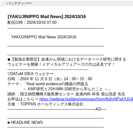
バックナンバー
[YAKUJINIPPO Mail News] 2024/10/16
配信日時：2024/10/16 07:00
────────────────────────────────────

　YAKUJINIPPO Mail News 2024/10/16

────────────────────────────────────

────────────────────────────────────

◆【製薬企業限定】血液がん領域におけるデータベース研究に関する

ウェビナーを開催！メディカルアフェアーズの方は必見です！

--------------------------------------------------------------------

▽DATuM IDEA ウェビナー

日時 ：2024 年 11 月 6 日（水）14：00～15：00

テーマ：「Real world evidenceの構築の問題点　

　　　　～ KMF研究とJSH-MM-15研究から学んだこと ～」

講師 ：国立病院機構大阪医療センター 血液内科 科長 柴山浩彦 先生

お申込はこちら⇒ 
https://webinar.builders/seminars/form/BdmNPwQIJ
主催 ：TOPPAN ホールディングス株式会社

─────────────────────────────────AD──

────────────────────────────────────

■ HEADLINE NEWS

────────────────────────────────────
