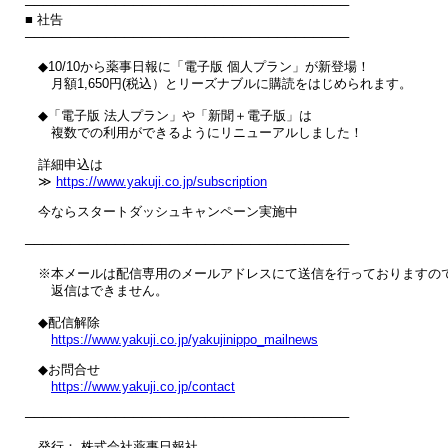
────────────────────────────────────

■ 社告

────────────────────────────────────

　◆10/10から薬事日報に「電子版 個人プラン」が新登場！

　　月額1,650円(税込）とリーズナブルに購読をはじめられます。

　◆「電子版 法人プラン」や「新聞＋電子版」は

　　複数での利用ができるようにリニューアルしました！

　詳細申込は

　≫ 
https://www.yakuji.co.jp/subscription
　今ならスタートダッシュキャンペーン実施中

────────────────────────────────────

　※本メールは配信専用のメールアドレスにて送信を行っておりますので
　　返信はできません。

　◆配信解除

https://www.yakuji.co.jp/yakujinippo_mailnews
　◆お問合せ

https://www.yakuji.co.jp/contact
────────────────────────────────────

　発行： 株式会社薬事日報社
