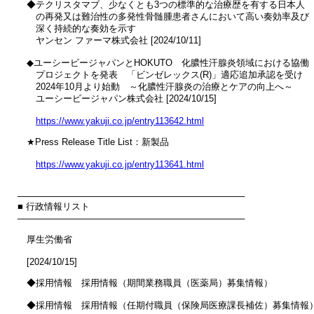
　◆テクリスタマブ、少なくとも3つの標準的な治療歴を有する日本人

　　の再発又は難治性の多発性骨髄腫患者さんにおいて高い奏効率及び

　　深く持続的な奏効を示す

　　ヤンセン ファーマ株式会社 [2024/10/11]

　◆ユーシービージャパンとHOKUTO　化膿性汗腺炎領域における協働

　　プロジェクトを発表　「ビンゼレックス(R)」適応追加承認を受け

　　2024年10月より始動　～化膿性汗腺炎の治療とケアの向上へ～

　　ユーシービージャパン株式会社 [2024/10/15]

https://www.yakuji.co.jp/entry113642.html
　★Press Release Title List：新製品

https://www.yakuji.co.jp/entry113641.html
────────────────────────────────────

■ 行政情報リスト

────────────────────────────────────

　厚生労働省

　[2024/10/15]

　◆採用情報　採用情報（期間業務職員（医薬局）募集情報）

　◆採用情報　採用情報（任期付職員（保険局医療課長補佐）募集情報）