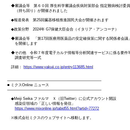
　◆審議会等　第６０回 厚生科学審議会疾病対策部会 指定難病検討委員
　　（持ち回り）が開催されました

　◆報道発表　第25回臓器移植推進国民大会が開催されます

　◆政策分野　2024年 G7保健大臣会合（イタリア・アンコーナ）

　◆審議会等　「第17回医療用医薬品の安定確保策に関する関係者会議」
　　を開催します

　◆その他　令和７年度電子カルテ情報等分析関連サービスに係る要件等
　　調査研究等一式

　詳細： 
https://www.yakuji.co.jp/entry113685.html
────────────────────────────────────

■ ミクスOnline ニュース

────────────────────────────────────

　◆Meiji Seika ファルマ　Ｘ（旧Twitter）に公式アカウント開設

　　感染症領域の「正しい情報を発信」

https://www.mixonline.jp/tabid55.html?artid=77272
　※株式会社ミクスのウェブサイトへ移動します。
