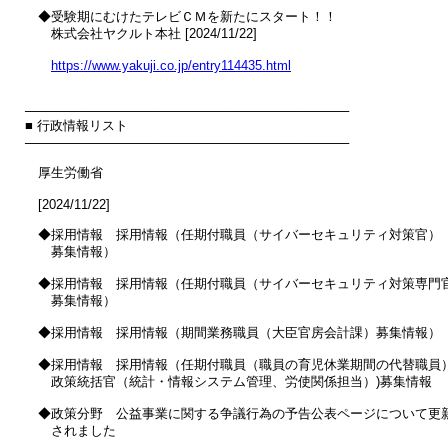
　◆受験期にむけたテレビＣＭを新たにスタート！！

　　株式会社ヤクルト本社 [2024/11/22]

https://www.yakuji.co.jp/entry114435.html
────────────────────────────────────

■ 行政情報リスト

────────────────────────────────────

　厚生労働省

　[2024/11/22]

　◆採用情報　採用情報（任期付職員（サイバーセキュリティ対策官）

　　募集情報）

　◆採用情報　採用情報（任期付職員（サイバーセキュリティ対策専門官
　　募集情報）

　◆採用情報　採用情報（期間業務職員（大臣官房会計課）募集情報）

　◆採用情報　採用情報（任期付職員（職員の育児休業期間の代替職員）
　　政策統括官（統計・情報システム管理、労使関係担当）)募集情報

　◆政策分野　公益事業に関する争議行為の予告公表ページについて更新
　　されました
