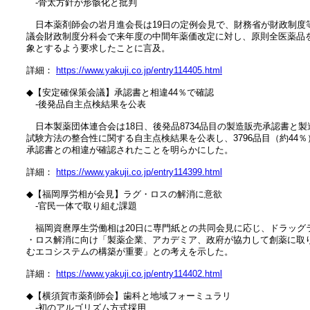
　　‐骨太方針が形骸化と批判

　　日本薬剤師会の岩月進会長は19日の定例会見で、財務省が財政制度等
　議会財政制度分科会で来年度の中間年薬価改定に対し、原則全医薬品を
　象とするよう要求したことに言及。

　詳細： 
https://www.yakuji.co.jp/entry114405.html
　◆【安定確保策会議】承認書と相違44％で確認

　　‐後発品自主点検結果を公表

　　日本製薬団体連合会は18日、後発品8734品目の製造販売承認書と製造
　試験方法の整合性に関する自主点検結果を公表し、3796品目（約44％）
　承認書との相違が確認されたことを明らかにした。

　詳細： 
https://www.yakuji.co.jp/entry114399.html
　◆【福岡厚労相が会見】ラグ・ロスの解消に意欲

　　‐官民一体で取り組む課題

　　福岡資麿厚生労働相は20日に専門紙との共同会見に応じ、ドラッグラ
　・ロス解消に向け「製薬企業、アカデミア、政府が協力して創薬に取り
　むエコシステムの構築が重要」との考えを示した。

　詳細： 
https://www.yakuji.co.jp/entry114402.html
　◆【横須賀市薬剤師会】歯科と地域フォーミュラリ

　　‐初のアルゴリズム方式採用
