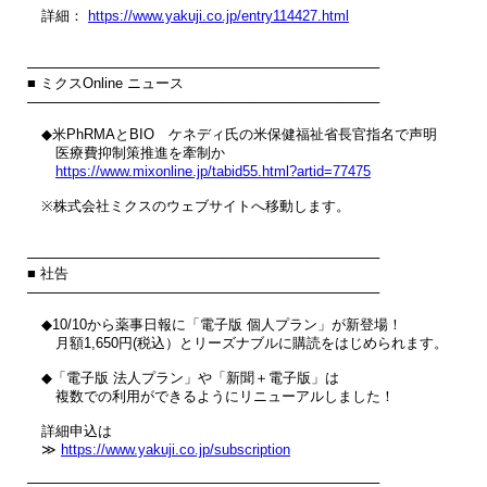
　詳細： 
https://www.yakuji.co.jp/entry114427.html
────────────────────────────────────

■ ミクスOnline ニュース

────────────────────────────────────

　◆米PhRMAとBIO　ケネディ氏の米保健福祉省長官指名で声明

　　医療費抑制策推進を牽制か

https://www.mixonline.jp/tabid55.html?artid=77475
　※株式会社ミクスのウェブサイトへ移動します。

────────────────────────────────────

■ 社告

────────────────────────────────────

　◆10/10から薬事日報に「電子版 個人プラン」が新登場！

　　月額1,650円(税込）とリーズナブルに購読をはじめられます。

　◆「電子版 法人プラン」や「新聞＋電子版」は

　　複数での利用ができるようにリニューアルしました！

　詳細申込は

　≫ 
https://www.yakuji.co.jp/subscription
────────────────────────────────────
