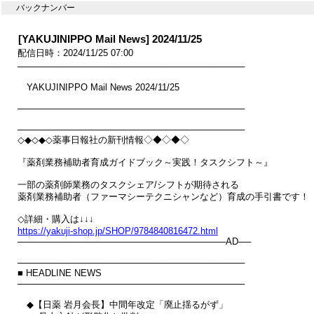
バックナンバー
[YAKUJINIPPO Mail News] 2024/11/25
配信日時：2024/11/25 07:00
────────────────────────────────────

　YAKUJINIPPO Mail News 2024/11/25

────────────────────────────────────

────────────────────────────────────

◇◆◇◆◇薬事日報社の新刊情報◇◆◇◆◇

『薬剤業務補助者育成ガイドブック～実践！タスクシフト～』

一部の薬剤師業務のタスクシェア/シフトが期待される

薬剤業務補助者（ファーマシーテクニシャンなど）育成の手引書です！

https://yakuji-shop.jp/SHOP/9784840816472.html

─────────────────────────────────AD──

────────────────────────────────────

■ HEADLINE NEWS

────────────────────────────────────

　◆【日薬 岩月会長】中間年改定「廃止揺るがず」
