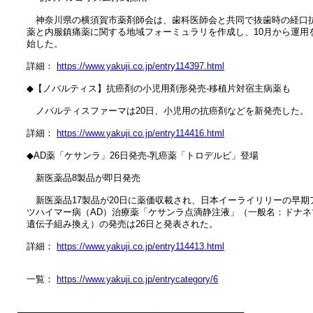
　　神奈川県の横須賀市薬剤師会は、歯科医師会と共同で抜歯時の経口抗
　薬と内服鎮痛薬に関する地域フォーミュラリを作成し、10月から運用を
　始した。

　詳細： 
https://www.yakuji.co.jp/entry114397.html
　◆【ノバルティス】抗癌剤の小児用剤形発売‐移植片対宿主病薬も

　　ノバルティスファーマは20日、小児用の抗癌剤などを新発売した。

　詳細： 
https://www.yakuji.co.jp/entry114416.html
　◆AD薬「ケサンラ」26日発売‐乳癌薬「トロデルビ」登場

　　新医薬品8製品が即日発売

　　新医薬品17製品が20日に薬価収載され、日本イーライリリーの早期ア
　ツハイマー病（AD）治療薬「ケサンラ点滴静注液」（一般名：ドナネマ
　遺伝子組み換え）の発売は26日と発表された。

　詳細： 
https://www.yakuji.co.jp/entry114413.html
　一覧： 
https://www.yakuji.co.jp/entrycategory/6
────────────────────────────────────
