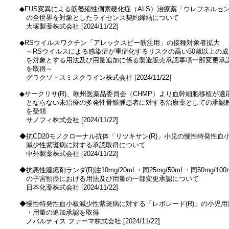
　◆FUS変異による筋萎縮性側索硬化症（ALS）治療薬「ウレフネルセン
　　の全世界を対象としたライセンス契約締結について

　　大塚製薬株式会社 [2024/11/22]

　◆RSウイルスワクチン「アレックスビー筋注用」の接種対象者拡大

　　～RSウイルスによる感染症が重症化するリスクの高い50歳以上の成人
　　を対象とする用法及び用量追加に係る製造販売承認事項一部変更承認
　　を取得～

　　グラクソ・スミスクライン株式会社 [2024/11/22]

　◆サークリサ(R)、欧州医薬品委員会（CHMP）より血幹細胞移植が適応
　　とならない未治療の多発性骨髄腫患者に対する治療薬としての承認勧
　　を受領

　　サノフィ株式会社 [2024/11/22]

　◆抗CD20モノクローナル抗体「リツキサン(R)」小児の慢性特発性血小
　　減少性紫斑病に対する承認取得について

　　中外製薬株式会社 [2024/11/22]

　◆抗悪性腫瘍剤ランダ(R)注10mg/20mL・同25mg/50mL・同50mg/100m
　　の子宮頸癌における用法及び用量の一部変更承認について

　　日本化薬株式会社 [2024/11/22]

　◆慢性特発性血小板減少性紫斑病に対する「レボレード(R)」の小児用法
　　・用量の追加承認を取得

　　ノバルティス ファーマ株式会社 [2024/11/22]
