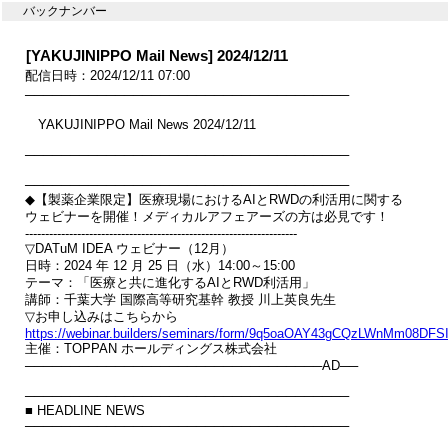
バックナンバー
[YAKUJINIPPO Mail News] 2024/12/11
配信日時：2024/12/11 07:00
────────────────────────────────────

　YAKUJINIPPO Mail News 2024/12/11

────────────────────────────────────

────────────────────────────────────

◆【製薬企業限定】医療現場におけるAIとRWDの利活用に関する

ウェビナーを開催！メディカルアフェアーズの方は必見です！

--------------------------------------------------------------------

▽DATuM IDEA ウェビナー（12月）

日時：2024 年 12 月 25 日（水）14:00～15:00

テーマ：「医療と共に進化するAIとRWD利活用」

講師：千葉大学 国際高等研究基幹 教授 川上英良先生

https://webinar.builders/seminars/form/9q5oaOAY43gCQzLWnMm08DF

主催：TOPPAN ホールディングス株式会社

─────────────────────────────────AD──

────────────────────────────────────

■ HEADLINE NEWS

────────────────────────────────────
