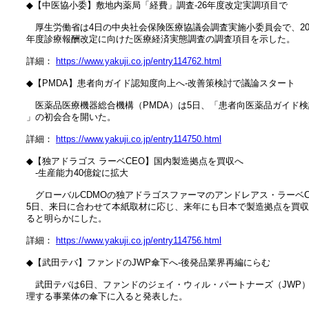
　◆【中医協小委】敷地内薬局「経費」調査‐26年度改定実調項目で

　　厚生労働省は4日の中央社会保険医療協議会調査実施小委員会で、202
　年度診療報酬改定に向けた医療経済実態調査の調査項目を示した。

　詳細： 
https://www.yakuji.co.jp/entry114762.html
　◆【PMDA】患者向ガイド認知度向上へ‐改善策検討で議論スタート

　　医薬品医療機器総合機構（PMDA）は5日、「患者向医薬品ガイド検
　」の初会合を開いた。

　詳細： 
https://www.yakuji.co.jp/entry114750.html
　◆【独アドラゴス ラーベCEO】国内製造拠点を買収へ

　　‐生産能力40億錠に拡大

　　グローバルCDMOの独アドラゴスファーマのアンドレアス・ラーベCE
　5日、来日に合わせて本紙取材に応じ、来年にも日本で製造拠点を買収
　ると明らかにした。

　詳細： 
https://www.yakuji.co.jp/entry114756.html
　◆【武田テバ】ファンドのJWP傘下へ‐後発品業界再編にらむ

　　武田テバは6日、ファンドのジェイ・ウィル・パートナーズ（JWP）
　理する事業体の傘下に入ると発表した。
