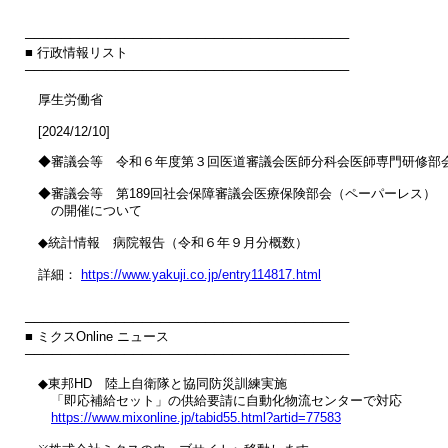
────────────────────────────────────

■ 行政情報リスト

────────────────────────────────────

　厚生労働省

　[2024/12/10]

　◆審議会等　令和６年度第３回医道審議会医師分科会医師専門研修部会
　◆審議会等　第189回社会保障審議会医療保険部会（ペーパーレス）

　　の開催について

　◆統計情報　病院報告（令和６年９月分概数）

　詳細： 
https://www.yakuji.co.jp/entry114817.html
────────────────────────────────────

■ ミクスOnline ニュース

────────────────────────────────────

　◆東邦HD　陸上自衛隊と協同防災訓練実施

　　「即応補給セット」の供給要請に自動化物流センターで対応

https://www.mixonline.jp/tabid55.html?artid=77583