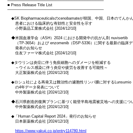
────────────────────────────────────

■ Press Release Title List

────────────────────────────────────

　◆SK Biopharmaceuticalsのcenobamateが韓国、中国、日本のてんかん
　　患者における臨床的な有効性と安全性を示す

　　小野薬品工業株式会社 [2024/12/10]

　◆米国血液学会（ASH）2024 における開発中の抗がん剤 nuvisertib

　　（TP-3654）および enzomenib（DSP-5336）に関する最新の臨床デ
　　発表のお知らせ

　　住友ファーマ株式会社 [2024/12/10]

　◆タウリンは炎症に伴う免疫細胞へのダメージを軽減する

　　～ウイルス感染に伴う炎症や疲労を改善する可能性～

　　大正製薬株式会社 [2024/12/10]

　◆ロシュ社による再発又は難治性の濾胞性リンパ腫に対するLunsumio

　　の4年データ発表について

　　中外製薬株式会社 [2024/12/10]

　◆石川県創造的復興プランに基づく能登半島地震被災地への支援につい
　　中外製薬株式会社 [2024/12/10]

　◆「Human Capital Report 2024」発行のお知らせ

　　日本新薬株式会社 [2024/12/10]

https://www.yakuji.co.jp/entry114780.html