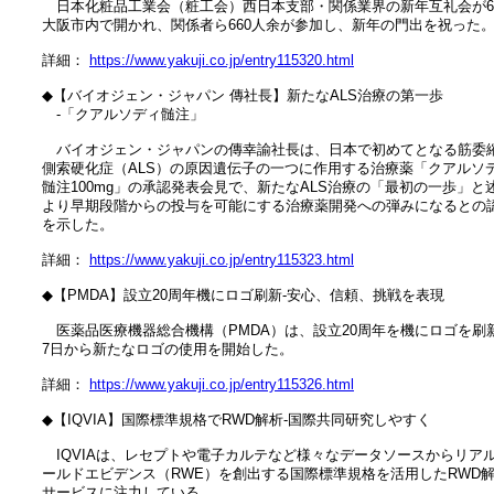
　　日本化粧品工業会（粧工会）西日本支部・関係業界の新年互礼会が6
　大阪市内で開かれ、関係者ら660人余が参加し、新年の門出を祝った。
　詳細： 
https://www.yakuji.co.jp/entry115320.html
　◆【バイオジェン・ジャパン 傳社長】新たなALS治療の第一歩

　　‐「クアルソディ髄注」

　　バイオジェン・ジャパンの傳幸諭社長は、日本で初めてとなる筋委縮
　側索硬化症（ALS）の原因遺伝子の一つに作用する治療薬「クアルソデ
　髄注100mg」の承認発表会見で、新たなALS治療の「最初の一歩」と述
　より早期段階からの投与を可能にする治療薬開発への弾みになるとの認
　を示した。

　詳細： 
https://www.yakuji.co.jp/entry115323.html
　◆【PMDA】設立20周年機にロゴ刷新‐安心、信頼、挑戦を表現

　　医薬品医療機器総合機構（PMDA）は、設立20周年を機にロゴを刷新
　7日から新たなロゴの使用を開始した。

　詳細： 
https://www.yakuji.co.jp/entry115326.html
　◆【IQVIA】国際標準規格でRWD解析‐国際共同研究しやすく

　　IQVIAは、レセプトや電子カルテなど様々なデータソースからリアル
　ールドエビデンス（RWE）を創出する国際標準規格を活用したRWD解
　サービスに注力している。
