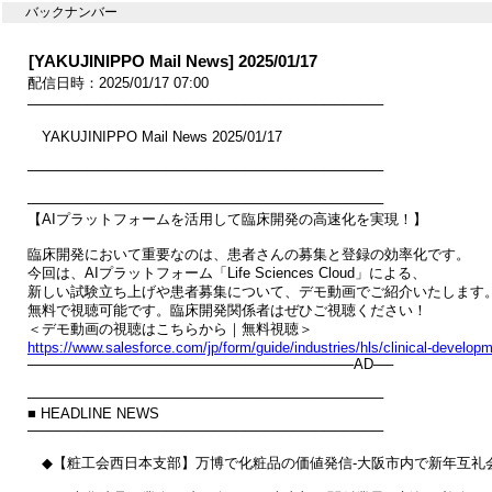
バックナンバー
[YAKUJINIPPO Mail News] 2025/01/17
配信日時：2025/01/17 07:00
────────────────────────────────────

　YAKUJINIPPO Mail News 2025/01/17

────────────────────────────────────

────────────────────────────────────

【AIプラットフォームを活用して臨床開発の高速化を実現！】

臨床開発において重要なのは、患者さんの募集と登録の効率化です。

今回は、AIプラットフォーム「Life Sciences Cloud」による、

新しい試験立ち上げや患者募集について、デモ動画でご紹介いたします。
無料で視聴可能です。臨床開発関係者はぜひご視聴ください！

https://www.salesforce.com/jp/form/guide/industries/hls/clinical-

─────────────────────────────────AD──

────────────────────────────────────

■ HEADLINE NEWS

────────────────────────────────────

　◆【粧工会西日本支部】万博で化粧品の価値発信‐大阪市内で新年互礼会