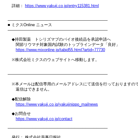
　詳細： 
https://www.yakuji.co.jp/entry115381.html
────────────────────────────────────

■ ミクスOnline ニュース

────────────────────────────────────

　◆持田製薬　トシリズマブのバイオ後続品を承認申請へ

　　関節リウマチ対象国内試験のトップラインデータ「良好」

https://www.mixonline.jp/tabid55.html?artid=77730
　※株式会社ミクスのウェブサイトへ移動します。

────────────────────────────────────

　※本メールは配信専用のメールアドレスにて送信を行っておりますので
　　返信はできません。

　◆配信解除

https://www.yakuji.co.jp/yakujinippo_mailnews
　◆お問合せ

https://www.yakuji.co.jp/contact
────────────────────────────────────

　発行： 株式会社薬事日報社
