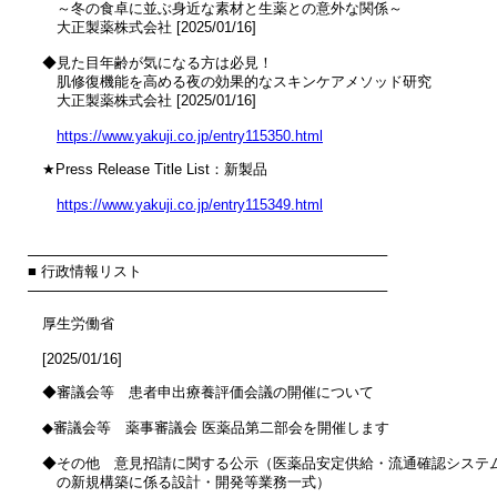
　　～冬の食卓に並ぶ身近な素材と生薬との意外な関係～

　　大正製薬株式会社 [2025/01/16]

　◆見た目年齢が気になる方は必見！

　　肌修復機能を高める夜の効果的なスキンケアメソッド研究

　　大正製薬株式会社 [2025/01/16]

https://www.yakuji.co.jp/entry115350.html
　★Press Release Title List：新製品

https://www.yakuji.co.jp/entry115349.html
────────────────────────────────────

■ 行政情報リスト

────────────────────────────────────

　厚生労働省

　[2025/01/16]

　◆審議会等　患者申出療養評価会議の開催について

　◆審議会等　薬事審議会 医薬品第二部会を開催します

　◆その他　意見招請に関する公示（医薬品安定供給・流通確認システム
　　の新規構築に係る設計・開発等業務一式）
