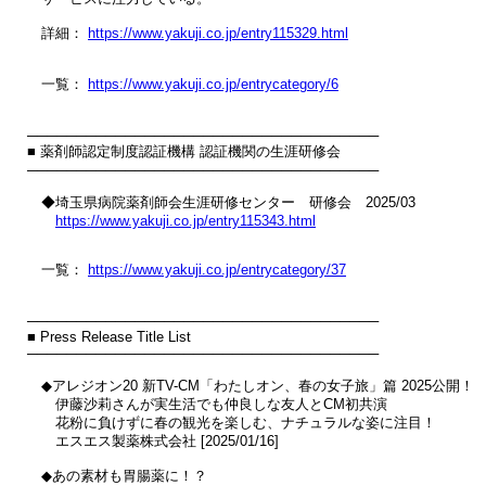
　詳細： 
https://www.yakuji.co.jp/entry115329.html
　一覧： 
https://www.yakuji.co.jp/entrycategory/6
────────────────────────────────────

■ 薬剤師認定制度認証機構 認証機関の生涯研修会

────────────────────────────────────

　◆埼玉県病院薬剤師会生涯研修センター　研修会　2025/03

https://www.yakuji.co.jp/entry115343.html
　一覧： 
https://www.yakuji.co.jp/entrycategory/37
────────────────────────────────────

■ Press Release Title List

────────────────────────────────────

　◆アレジオン20 新TV-CM「わたしオン、春の女子旅」篇 2025公開！

　　伊藤沙莉さんが実生活でも仲良しな友人とCM初共演

　　花粉に負けずに春の観光を楽しむ、ナチュラルな姿に注目！

　　エスエス製薬株式会社 [2025/01/16]

　◆あの素材も胃腸薬に！？
