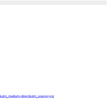
28&utm_medium=direct&utm_source=ynz