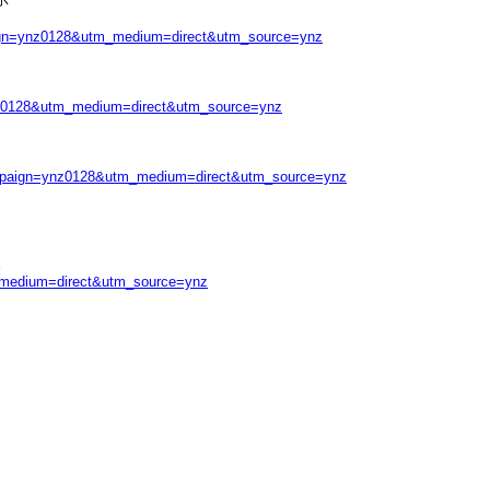
mpaign=ynz0128&utm_medium=direct&utm_source=ynz
=ynz0128&utm_medium=direct&utm_source=ynz
m_campaign=ynz0128&utm_medium=direct&utm_source=ynz
m_medium=direct&utm_source=ynz