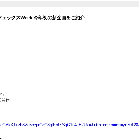
月インターフェックスWeek 今年初の新企画をご紹介
」

開催

r&ct=U2FsdGVkX1+zb8Vq5ocprCgO8qtKbIKSgG1if4JE7Uk=&utm_campaign=ynz01

