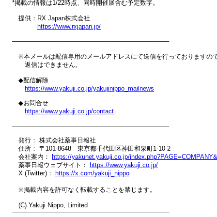
*掲載の情報は1/22時点、同時開催展含む予定数字。

　提供：RX Japan株式会社

https://www.rxjapan.jp/
────────────────────────────────────

　※本メールは配信専用のメールアドレスにて送信を行っておりますので
　　返信はできません。

　◆配信解除

https://www.yakuji.co.jp/yakujinippo_mailnews
　◆お問合せ

https://www.yakuji.co.jp/contact
────────────────────────────────────

　発行： 株式会社薬事日報社

　住所： 〒101-8648　東京都千代田区神田和泉町1-10-2

　会社案内： 
https://yakunet.yakuji.co.jp/index.php?PAGE=COMPANY
　薬事日報ウェブサイト： 
https://www.yakuji.co.jp/
　X (Twitter)： 
https://x.com/yakuji_nippo
　※掲載内容を許可なく転載することを禁じます。

　(C) Yakuji Nippo, Limited

────────────────────────────────────