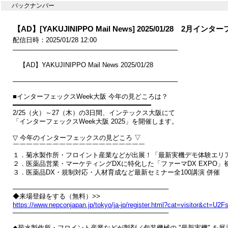
バックナンバー
【AD】[YAKUJINIPPO Mail News] 2025/01/28 2
配信日時：2025/01/28 12:00
────────────────────────────────────

　【AD】YAKUJINIPPO Mail News 2025/01/28

────────────────────────────────────

■インターフェックスWeek大阪 今年の見どころは？　

━━━━━━━━━━━━━━━━━━━━━━━━━━━━━━━━━━

2/25（火）～27（木）の3日間、インテックス大阪にて

「インターフェックスWeek大阪 2025」を開催します。

▽ 今年のインターフェックスの見どころ ▽

￣￣￣￣￣￣￣￣￣￣￣￣￣￣￣￣￣￣￣￣

１．菊水製作所・フロイント産業などが出展！「最新実機デモ体験エリア
２．医薬品営業・マーケティングDXに特化した「ファーマDX EXPO」初
３．医薬品DX・規制対応・人材育成など最新セミナー全100講演 併催

──────────────────────────────────

https://www.nepconjapan.jp/tokyo/ja-jp/register.html?cat=visito

──────────────────────────────────

◆菊水製作所・フロイント産業などが製剤／包装機械の "最新実機" を展示