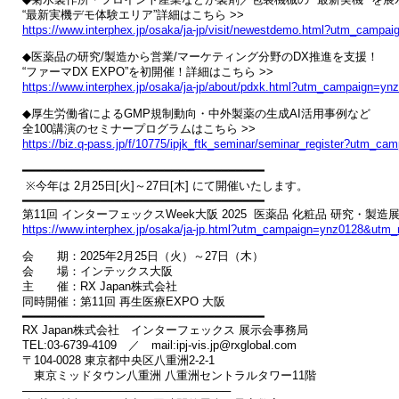
https://www.interphex.jp/osaka/ja-jp/visit/newestdemo.html?utm_ca
◆医薬品の研究/製造から営業/マーケティング分野のDX推進を支援！

https://www.interphex.jp/osaka/ja-jp/about/pdxk.html?utm_campaign
◆厚生労働省によるGMP規制動向・中外製薬の生成AI活用事例など

https://biz.q-pass.jp/f/10775/ipjk_ftk_seminar/seminar_register?ut
━━━━━━━━━━━━━━━━━━━━━━━━━━━━━━━━━━

 ※今年は 2月25日[火]～27日[木] にて開催いたします。

━━━━━━━━━━━━━━━━━━━━━━━━━━━━━━━━━━

https://www.interphex.jp/osaka/ja-jp.html?utm_campaign=ynz0128&ut
会　　期：2025年2月25日（火）～27日（木）

会　　場：インテックス大阪　

主　　催：RX Japan株式会社

同時開催：第11回 再生医療EXPO 大阪

━━━━━━━━━━━━━━━━━━━━━━━━━━━━━━━━━━

RX Japan株式会社　インターフェックス 展示会事務局

TEL:03-6739-4109　／　mail:ipj-vis.jp@rxglobal.com

〒104-0028 東京都中央区八重洲2-2-1

　東京ミッドタウン八重洲 八重洲セントラルタワー11階

──────────────────────────
