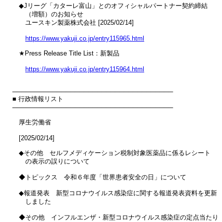
　◆Jリーグ「カターレ富山」とのオフィシャルパートナー契約締結

　　（増額）のお知らせ

　　ユースキン製薬株式会社 [2025/02/14]

https://www.yakuji.co.jp/entry115965.html
　★Press Release Title List：新製品

https://www.yakuji.co.jp/entry115964.html
────────────────────────────────────

■ 行政情報リスト

────────────────────────────────────

　厚生労働省

　[2025/02/14]

　◆その他　セルフメディケーション税制対象医薬品に係るレシート

　　の表示の誤りについて

　◆トピックス　令和６年度「世界患者安全の日」について

　◆報道発表　新型コロナウイルス感染症に関する報道発表資料を更新

　　しました

　◆その他　インフルエンザ・新型コロナウイルス感染症の定点当たり
