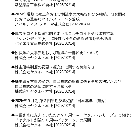
　　常盤薬品工業株式会社 [2025/02/14]

　◆2024年通期に売上高および利益率の大幅な伸びを継続、研究開発

　　における重要なマイルストーンを達成

　　ノバルティス ファーマ株式会社 [2025/02/14]

　◆非ステロイド型選択的ミネラルコルチコイド受容体拮抗薬

　　「ケレンディア(R)」に慢性心不全の適応追加を承認申請

　　バイエル薬品株式会社 [2025/02/14]

　◆役員等の人事異動および組織の一部変更について

　　株式会社ヤクルト本社 [2025/02/14]

　◆株主優待制度の変更（拡充）に関するお知らせ

　　株式会社ヤクルト本社 [2025/02/14]

　◆株主還元方針の変更、自己株式の取得に係る事項の決定および

　　自己株式の消却に関するお知らせ

　　株式会社ヤクルト本社 [2025/02/14]

　◆2025年３月期 第３四半期決算短信〔日本基準〕(連結)

　　株式会社ヤクルト本社 [2025/02/14]

　◆～皆さまに支えていただき９０周年～「ヤクルトシリーズ」における
　　「ヤクルト創業９０周年パッケージ」の展開

　　株式会社ヤクルト本社 [2025/02/14]
