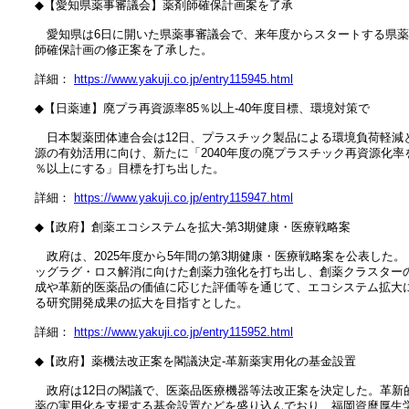
　◆【愛知県薬事審議会】薬剤師確保計画案を了承

　　愛知県は6日に開いた県薬事審議会で、来年度からスタートする県薬
　師確保計画の修正案を了承した。

　詳細： 
https://www.yakuji.co.jp/entry115945.html
　◆【日薬連】廃プラ再資源率85％以上‐40年度目標、環境対策で

　　日本製薬団体連合会は12日、プラスチック製品による環境負荷軽減と
　源の有効活用に向け、新たに「2040年度の廃プラスチック再資源化率を8
　％以上にする」目標を打ち出した。

　詳細： 
https://www.yakuji.co.jp/entry115947.html
　◆【政府】創薬エコシステムを拡大‐第3期健康・医療戦略案

　　政府は、2025年度から5年間の第3期健康・医療戦略案を公表した。ド
　ッグラグ・ロス解消に向けた創薬力強化を打ち出し、創薬クラスターの
　成や革新的医薬品の価値に応じた評価等を通じて、エコシステム拡大に
　る研究開発成果の拡大を目指すとした。

　詳細： 
https://www.yakuji.co.jp/entry115952.html
　◆【政府】薬機法改正案を閣議決定‐革新薬実用化の基金設置

　　政府は12日の閣議で、医薬品医療機器等法改正案を決定した。革新的
　薬の実用化を支援する基金設置などを盛り込んでおり、福岡資麿厚生労