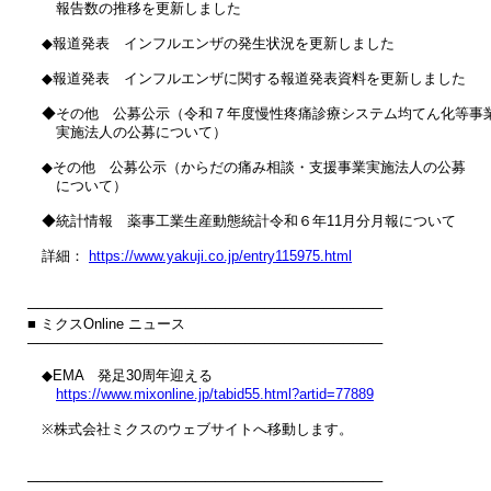
　　報告数の推移を更新しました

　◆報道発表　インフルエンザの発生状況を更新しました

　◆報道発表　インフルエンザに関する報道発表資料を更新しました

　◆その他　公募公示（令和７年度慢性疼痛診療システム均てん化等事業
　　実施法人の公募について）

　◆その他　公募公示（からだの痛み相談・支援事業実施法人の公募

　　について）

　◆統計情報　薬事工業生産動態統計令和６年11月分月報について

　詳細： 
https://www.yakuji.co.jp/entry115975.html
────────────────────────────────────

■ ミクスOnline ニュース

────────────────────────────────────

　◆EMA　発足30周年迎える

https://www.mixonline.jp/tabid55.html?artid=77889
　※株式会社ミクスのウェブサイトへ移動します。

────────────────────────────────────
