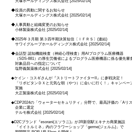
　　大塚ホールディングス株式会社 [2025/02/14]

　◆役員の異動に関するお知らせ

　　大塚ホールディングス株式会社 [2025/02/14]

　◆人事異動と組織変更のお知らせ

　　小林製薬株式会社 [2025/02/14]

　◆2025年３月期 第３四半期決算短信〔ＩＦＲＳ〕(連結)

　　サワイグループホールディングス株式会社 [2025/02/14]

　◆会話型 認知機能検査（神経心理検査）用AIプログラム医療機器

　　（SDS-881）の厚生労働省によるプログラム医療機器に係る優先審査
　　対象品目への指定について

　　塩野義製薬株式会社 [2025/02/14]

　◆ケイン・コスギさんが『ストリートファイターII』に参戦決定！

　　「リポビタンＤＸと元気な朝（やつ）に会いに行く！」キャンペーン
　　実施

　　大正製薬株式会社 [2025/02/14]

　◆CDP2024の「ウォーターセキュリティ」分野で、最高評価の「Aリス
　　企業に選定

　　テルモ株式会社 [2025/02/14]

　◆D2Cブランド『esorani(エソラニ)』がJR新宿駅エキナカ商業施設

　　「イイトルミネ」内のフラワーショップ「germe(ジェルム)」で

　　期間限定 POP-UP Shop を開催！
