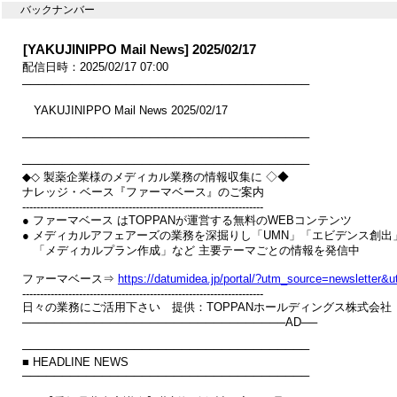
バックナンバー
[YAKUJINIPPO Mail News] 2025/02/17
配信日時：2025/02/17 07:00
────────────────────────────────────

　YAKUJINIPPO Mail News 2025/02/17

────────────────────────────────────

────────────────────────────────────

◆◇ 製薬企業様のメディカル業務の情報収集に ◇◆

ナレッジ・ベース『ファーマベース』のご案内

--------------------------------------------------------------------

● ファーマベース はTOPPANが運営する無料のWEBコンテンツ

● メディカルアフェアーズの業務を深掘りし「UMN」「エビデンス創出」
　「メディカルプラン作成」など 主要テーマごとの情報を発信中

ファーマベース⇒ 
https://datumidea.jp/portal/?utm_source=newslette
--------------------------------------------------------------------

日々の業務にご活用下さい　提供：TOPPANホールディングス株式会社

─────────────────────────────────AD──

────────────────────────────────────

■ HEADLINE NEWS

────────────────────────────────────
