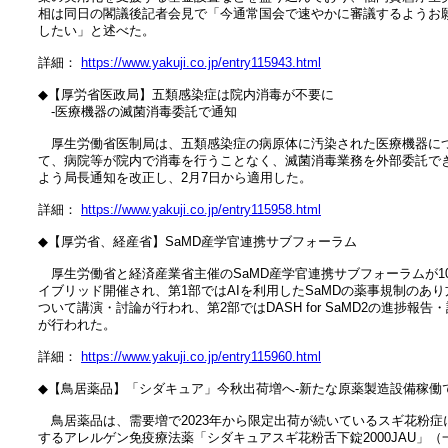
　相は同日の閣議後記者会見で「今通常国会で速やかに審議するようお願
　したい」と述べた。

　詳細： 
https://www.yakuji.co.jp/entry115943.html
　◆【厚労省医政局】五類感染症は院内消毒が不要に

　　‐医療機器の滅菌消毒委託で通知

　　厚生労働省医制局は、五類感染症の病原体に汚染された医療機器につ
　て、病院等が院内で消毒を行うことなく、滅菌消毒業務を外部委託でき
　よう局長通知を改正し、2月7日から適用した。

　詳細： 
https://www.yakuji.co.jp/entry115958.html
　◆【厚労省、経産省】SaMD産学官連携サブフォーラム

　　厚生労働省と経済産業省主催のSaMD産学官連携サブフォーラムが10
　イブリッド開催され、第1部ではAIを利用したSaMDの薬事規制のあり方
　ついて講演・討論が行われ、第2部ではDASH for SaMD2の進捗報告・
　が行われた。

　詳細： 
https://www.yakuji.co.jp/entry115960.html
　◆【鳥居薬品】「シダキュア」今秋出荷増へ‐新たな原薬製造設備稼働で
　　鳥居薬品は、需要増で2023年から限定出荷が続いているスギ花粉症に
　するアレルゲン免疫療法薬「シダキュアスギ花粉舌下錠2000JAU」（一