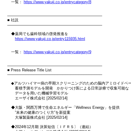
　一覧： 
https://www.yakuji.co.jp/entrycategory/8
────────────────────────────────────

■ 社説

────────────────────────────────────

　◆薬局でも歯科領域の啓発推進を

https://www.yakuji.co.jp/entry115935.html
　一覧： 
https://www.yakuji.co.jp/entrycategory/9
────────────────────────────────────

■ Press Release Title List

────────────────────────────────────

　◆アルツハイマー病の早期スクリーニングのための脳内アミロイドベー
　　蓄積予測モデルを開発　かかりつけ医による日常診療で収集可能な

　　データを用いた機械学習モデル

　　エーザイ株式会社 [2025/02/14]

　◆大阪・関西万博で生命エネルギー「Wellness Energy」を提供

　　”未来の健康のつくり方”を新提案

　　大塚製薬株式会社 [2025/02/14]

　◆2024年12月期 決算短信〔ＩＦＲＳ〕（連結）
