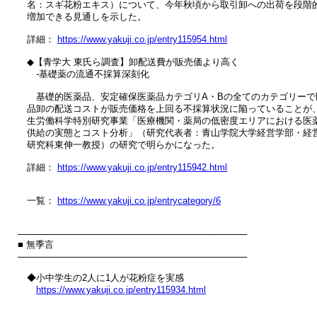
　名：スギ花粉エキス）について、今年秋頃から取引卸への出荷を段階的
　増加できる見通しを示した。

　詳細： 
https://www.yakuji.co.jp/entry115954.html
　◆【青学大 東氏ら調査】卸配送費が販売価より高く

　　‐基礎薬の流通不採算深刻化

　　基礎的医薬品、安定確保医薬品カテゴリA・Bの全てのカテゴリーで医
　品卸の配送コストが販売価格を上回る不採算状況に陥っていることが、
　生労働科学特別研究事業「医療機関・薬局の低密度エリアにおける医薬
　供給の実態とコスト分析」（研究代表者：青山学院大学経営学部・経営
　研究科東伸一教授）の研究で明らかになった。

　詳細： 
https://www.yakuji.co.jp/entry115942.html
　一覧： 
https://www.yakuji.co.jp/entrycategory/6
────────────────────────────────────

■ 無季言

────────────────────────────────────

　◆小中学生の2人に1人が花粉症を実感

https://www.yakuji.co.jp/entry115934.html