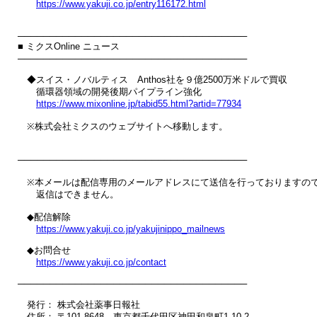
https://www.yakuji.co.jp/entry116172.html
────────────────────────────────────

■ ミクスOnline ニュース

────────────────────────────────────

　◆スイス・ノバルティス　Anthos社を９億2500万米ドルで買収

　　循環器領域の開発後期パイプライン強化

https://www.mixonline.jp/tabid55.html?artid=77934
　※株式会社ミクスのウェブサイトへ移動します。

────────────────────────────────────

　※本メールは配信専用のメールアドレスにて送信を行っておりますので
　　返信はできません。

　◆配信解除

https://www.yakuji.co.jp/yakujinippo_mailnews
　◆お問合せ

https://www.yakuji.co.jp/contact
────────────────────────────────────

　発行： 株式会社薬事日報社

　住所： 〒101-8648　東京都千代田区神田和泉町1-10-2
