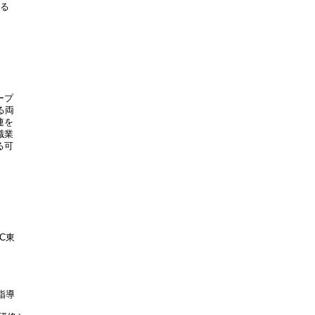
る

プ

両

を

業

可

東



導
