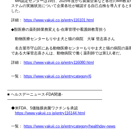
　　MR認定センターは19日、2025年度から製薬企業など各社のMR教育
　ステムの実施状況について企業各社が確認する自己点検を導入すると発
　した。

　詳細： 
https://www.yakuji.co.jp/entry116101.html
　◆獣医療の薬剤師業務変える‐在庫管理や看護師教育担う

　　動物医療センターもりやま犬と猫の病院　大塚 登志喜さん

　　名古屋市守山区にある動物医療センターもりやま犬と猫の病院の薬剤
　である大塚登志喜さんは、動物病院で働く薬剤師では第1人者だ。

　詳細： 
https://www.yakuji.co.jp/entry116080.html
　一覧： 
https://www.yakuji.co.jp/entrycategory/6
────────────────────────────────────

■ ヘルスデーニュース‐FDA関連‐

────────────────────────────────────

　◆米FDA、5価髄膜炎菌ワクチンを承認

https://www.yakuji.co.jp/entry116144.html
　一覧： 
https://www.yakuji.co.jp/entrycategory/healthday-news