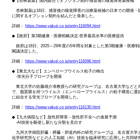
　◆【杏林製薬】国内販売でオプション契約‐感冒後の嗅覚障害薬候補

　　杏林製薬は18日、感冒後の嗅覚障害の治療薬候補の日本での開発・販
　に関するオプション契約を結んだと発表した。

　詳細： 
https://www.yakuji.co.jp/entry116094.html
　◆【政府】第3期健康・医療戦略決定‐世界最高水準の医療提供

　　政府は18日、2025～29年度の5年間を対象とした第3期健康・医療戦
　閣議決定した。

　詳細： 
https://www.yakuji.co.jp/entry116096.html
　◆【東北大など】エンベロープウイルス粒子の検出

　　‐蛍光分子プローブを開発

　　東北大学の佐藤雄介准教授らの研究グループは、名古屋大学などと共
　で、脂質膜を持つウイルス（エンベロープウイルス）の粒子構造に選択
　に結合する蛍光プローブを開発した。

　詳細： 
https://www.yakuji.co.jp/entry116130.html
　◆【九大病院など】急性肝障害－急性肝不全への進展予測

　　‐AI技術を駆使し新たな分類を見出す

　　九州大学病院肝臓・膵臓・胆道内科の研究グループは、名古屋大学と
　化学研究所などとの人工知能（AI）技術を臨床研究に応用した共同研究