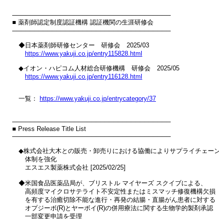
────────────────────────────────────

■ 薬剤師認定制度認証機構 認証機関の生涯研修会

────────────────────────────────────

　◆日本薬剤師研修センター　研修会　2025/03

https://www.yakuji.co.jp/entry115828.html
　◆イオン・ハピコム人材総合研修機構　研修会　2025/05

https://www.yakuji.co.jp/entry116128.html
　一覧： 
https://www.yakuji.co.jp/entrycategory/37
────────────────────────────────────

■ Press Release Title List

────────────────────────────────────

　◆株式会社大木との販売・卸売りにおける協働によりサプライチェーン
　　体制を強化

　　エスエス製薬株式会社 [2025/02/25]

　◆米国食品医薬品局が、ブリストル マイヤーズ スクイブによる、

　　高頻度マイクロサテライト不安定性またはミスマッチ修復機構欠損

　　を有する治癒切除不能な進行・再発の結腸・直腸がん患者に対する

　　オプジーボ(R)とヤーボイ(R)の併用療法に関する生物学的製剤承認

　　一部変更申請を受理
