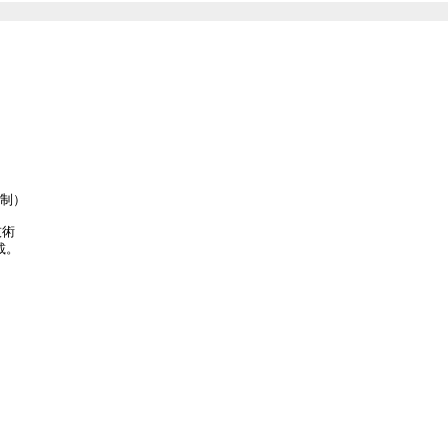
制）

術

。
