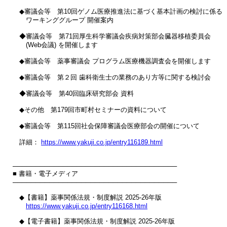
　◆審議会等　第10回ゲノム医療推進法に基づく基本計画の検討に係る

　　ワーキンググループ 開催案内

　◆審議会等　第71回厚生科学審議会疾病対策部会臓器移植委員会 

　　(Web会議) を開催します

　◆審議会等　薬事審議会 プログラム医療機器調査会を開催します

　◆審議会等　第２回 歯科衛生士の業務のあり方等に関する検討会

　◆審議会等　第40回臨床研究部会 資料

　◆その他　第179回市町村セミナーの資料について

　◆審議会等　第115回社会保障審議会医療部会の開催について

　詳細： 
https://www.yakuji.co.jp/entry116189.html
────────────────────────────────────

■ 書籍・電子メディア

────────────────────────────────────

　◆【書籍】薬事関係法規・制度解説 2025-26年版

https://www.yakuji.co.jp/entry116168.html
　◆【電子書籍】薬事関係法規・制度解説 2025-26年版
