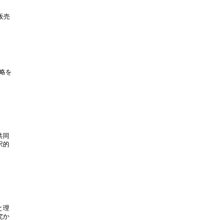
売

略を

同

的

理

か
