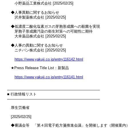
　　小野薬品工業株式会社 [2025/02/25]

　◆人事異動に関するお知らせ

　　沢井製薬株式会社 [2025/02/25]

　◆低濃度二酸化塩素ガスの芽胞形成菌への殺菌を実現

　　芽胞子形成菌汚染の衛生対策への可能性に期待

　　大幸薬品株式会社 [2025/02/25]

　◆人事の異動に関するお知らせ

　　ニチバン株式会社 [2025/02/25]

https://www.yakuji.co.jp/entry116142.html
　★Press Release Title List：新製品

https://www.yakuji.co.jp/entry116141.html
────────────────────────────────────

■ 行政情報リスト

────────────────────────────────────

　厚生労働省

　[2025/02/25]

　◆審議会等　「第４回電子処方箋推進会議」を開催します（開催案内）