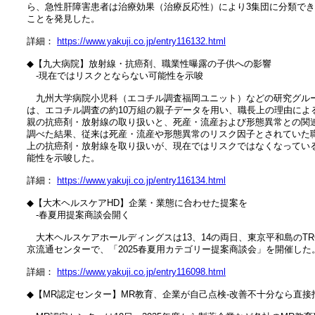
　ら、急性肝障害患者は治療効果（治療反応性）により3集団に分類でき
　ことを発見した。

　詳細： 
https://www.yakuji.co.jp/entry116132.html
　◆【九大病院】放射線・抗癌剤、職業性曝露の子供への影響

　　‐現在ではリスクとならない可能性を示唆

　　九州大学病院小児科（エコチル調査福岡ユニット）などの研究グルー
　は、エコチル調査の約10万組の親子データを用い、職長上の理由による
　親の抗癌剤・放射線の取り扱いと、死産・流産および形態異常との関連
　調べた結果、従来は死産・流産や形態異常のリスク因子とされていた職
　上の抗癌剤・放射線を取り扱いが、現在ではリスクではなくなっている
　能性を示唆した。

　詳細： 
https://www.yakuji.co.jp/entry116134.html
　◆【大木ヘルスケアHD】企業・業態に合わせた提案を

　　‐春夏用提案商談会開く

　　大木ヘルスケアホールディングスは13、14の両日、東京平和島のTRC
　京流通センターで、「2025春夏用カテゴリー提案商談会」を開催した。
　詳細： 
https://www.yakuji.co.jp/entry116098.html
　◆【MR認定センター】MR教育、企業が自己点検‐改善不十分なら直接指