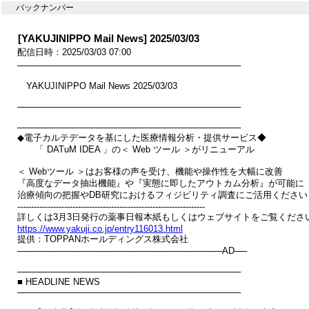
バックナンバー
[YAKUJINIPPO Mail News] 2025/03/03
配信日時：2025/03/03 07:00
────────────────────────────────────

　YAKUJINIPPO Mail News 2025/03/03

────────────────────────────────────

────────────────────────────────────

◆電子カルテデータを基にした医療情報分析・提供サービス◆

　　「 DATuM IDEA 」の＜ Web ツール ＞がリニューアル

＜ Webツール ＞はお客様の声を受け、機能や操作性を大幅に改善

『高度なデータ抽出機能』や『実態に即したアウトカム分析』が可能に

治療傾向の把握やDB研究におけるフィジビリティ調査にご活用ください

--------------------------------------------------------------------

https://www.yakuji.co.jp/entry116013.html

提供：TOPPANホールディングス株式会社

─────────────────────────────────AD──

────────────────────────────────────

■ HEADLINE NEWS

────────────────────────────────────
