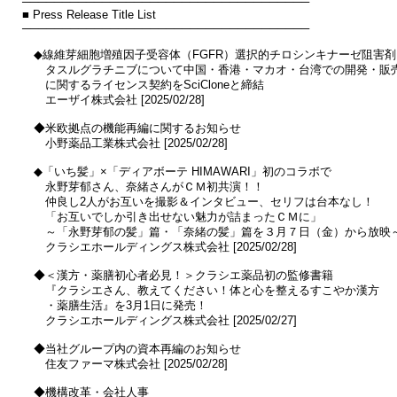
────────────────────────────────────

■ Press Release Title List

────────────────────────────────────

　◆線維芽細胞増殖因子受容体（FGFR）選択的チロシンキナーゼ阻害剤

　　タスルグラチニブについて中国・香港・マカオ・台湾での開発・販売
　　に関するライセンス契約をSciCloneと締結

　　エーザイ株式会社 [2025/02/28]

　◆米欧拠点の機能再編に関するお知らせ

　　小野薬品工業株式会社 [2025/02/28]

　◆「いち髪」×「ディアボーテ HIMAWARI」初のコラボで

　　永野芽郁さん、奈緒さんがＣＭ初共演！！

　　仲良し2人がお互いを撮影＆インタビュー、セリフは台本なし！

　　「お互いでしか引き出せない魅力が詰まったＣＭに」

　　～「永野芽郁の髪」篇・「奈緒の髪」篇を３月７日（金）から放映～
　　クラシエホールディングス株式会社 [2025/02/28]

　◆＜漢方・薬膳初心者必見！＞クラシエ薬品初の監修書籍

　　『クラシエさん、教えてください！体と心を整えるすこやか漢方

　　・薬膳生活』を3月1日に発売！

　　クラシエホールディングス株式会社 [2025/02/27]

　◆当社グループ内の資本再編のお知らせ

　　住友ファーマ株式会社 [2025/02/28]

　◆機構改革・会社人事
