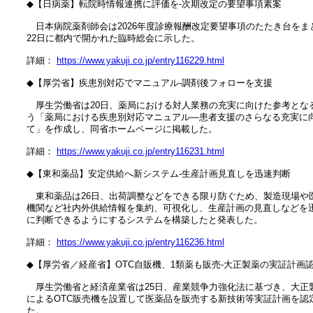
　◆【日病薬】転院時情報連携に評価を‐次期改定の要望事項素案

　　日本病院薬剤師会は2026年度診療報酬改定要望事項のたたき台をまと
　22日に都内で開かれた臨時総会に示した。

　詳細： 
https://www.yakuji.co.jp/entry116229.html
　◆【厚労省】疾患別対応でマニュアル‐調剤後フォローを支援

　　厚生労働省は20日、薬局における対人業務の充実に向けた参考となる
　う「薬局における疾患別対応マニュアル―患者支援のさらなる充実に向
　て」を作成し、同省ホームページに掲載した。

　詳細： 
https://www.yakuji.co.jp/entry116231.html
　◆【東和薬品】安定供給へ新システム‐生産計画見直しを迅速判断

　　東和薬品は26日、出荷調整などをできる限り防ぐため、製造現場や医
　機関など社内外供給情報を集約、可視化し、生産計画の見直しなどを迅
　に判断できるようにするシステムを構築したと発表した。

　詳細： 
https://www.yakuji.co.jp/entry116236.html
　◆【厚労省／経産省】OTC自販機、1類薬も販売‐大正製薬の実証計画認
　　厚生労働省と経済産業省は25日、産業競争力強化法に基づき、大正製
　によるOTC販売機を設置して医薬品を販売する新技術等実証計画を認定
　た。
