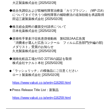
　　大正製薬株式会社 [2025/02/28]

　◆統合失調症および双極性障害治療薬「カリプラジン」（MP-214）

　　についてタイで大うつ病性障害の補助療法の追加効能を承認取得

　　田辺三菱製薬株式会社 [2025/02/28]

　◆株主総会資料の書面交付請求について

　　日本化薬株式会社 [2025/02/28]

　◆原発性手掌多汗症疾患啓発動画　第62回JAA広告賞

　　「消費者が選んだ広告コンクール　フィルム広告部門(中編の部) 

　　メダリスト」受賞のお知らせ

　　久光製薬株式会社 [2025/02/28]

　◆湘南化粧品工場がISO 22716の認証を取得

　　株式会社ヤクルト本社 [2025/02/28]

　◆「ラッシュリッチ」の模倣品にご注意ください

　　ロート製薬株式会社 [2025/02/28]

https://www.yakuji.co.jp/entry116260.html
　★Press Release Title List：新製品

https://www.yakuji.co.jp/entry116259.html
────────────────────────────────────
