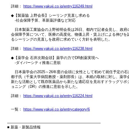
　詳細： 
https://www.yakuji.co.jp/entry116249.html
　◆【製薬協 上野会長】シーリング見直し求める

　　‐社会保障予算、革新薬評価など対応

　　日本製薬工業協会の上野裕明会長は26日、都内で記者会見し、政府の
　会保障予算について、医療の高度化、物価上昇・賃上げによる伸びを認
　るシーリングの見直しを政府に求めていく方針を表明した。

　詳細： 
https://www.yakuji.co.jp/entry116238.html
　◆【薬学会 石井次期会頭】薬学の力でDR創薬実現へ

　　‐ダイバーシティ推進に意欲

　　日本薬学会の2025～26年度の会頭に女性として初めて就任予定の石井
　都子氏（千葉大学病院教授・薬剤部長）は、本紙の取材に対し、薬学会
　新たな活動として既存医薬品から新たな適応症を見出すドラッグリポジ
　ョニング（DR）の推進に意欲を示した。

　詳細： 
https://www.yakuji.co.jp/entry116224.html
　一覧： 
https://www.yakuji.co.jp/entrycategory/6
────────────────────────────────────

■ 新薬・新製品情報
