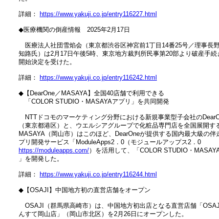
　詳細： 
https://www.yakuji.co.jp/entry116227.html
　◆医療機関の倒産情報　2025年2月17日

　　医療法人社団雪焰会（東京都渋谷区神宮前1丁目14番25号／理事長野
　知路氏）は2月17日午後5時、東京地方裁判所民事第20部より破産手続き
　開始決定を受けた。

　詳細： 
https://www.yakuji.co.jp/entry116242.html
　◆【DearOne／MASAYA】全国40店舗で利用できる

　　「COLOR STUDIO・MASAYAアプリ」を共同開発

　　NTTドコモのマーケティング分野における新規事業型子会社のDearOn
　（東京都港区）と、ウエルシアグループで化粧品専門店を全国展開する
　MASAYA（岡山市）はこのほど、DearOneが提供する国内最大級の伴走
　プリ開発サービス「ModuleApps2．0（モジュールアップス2．0　

https://moduleapps.com/
）を活用して、「COLOR STUDIO・MASAY
　」を開発した。

　詳細： 
https://www.yakuji.co.jp/entry116244.html
　◆【OSAJI】中国地方初の直営店舗をオープン

　　OSAJI（群馬県高崎市）は、中国地方初出店となる直営店舗「OSAJI
　んすて岡山店」（岡山市北区）を2月26日にオープンした。
