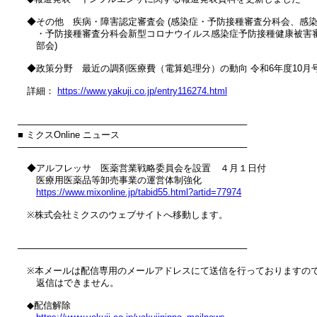
　◆その他　疾病・障害認定審査会 (感染症・予防接種審査分科会、感染
　　・予防接種審査分科会新型コロナウイルス感染症予防接種健康被害審
　　部会)

　◆政策分野　最近の調剤医療費（電算処理分）の動向 令和6年度10月号
　詳細： 
https://www.yakuji.co.jp/entry116274.html
────────────────────────────────────

■ ミクスOnline ニュース

────────────────────────────────────

　◆アルフレッサ　医薬営業戦略委員会を設置　４月１日付

　　医療用医薬品等卸売事業の運営体制強化

https://www.mixonline.jp/tabid55.html?artid=77974
　※株式会社ミクスのウェブサイトへ移動します。

────────────────────────────────────

　※本メールは配信専用のメールアドレスにて送信を行っておりますので
　　返信はできません。

　◆配信解除
