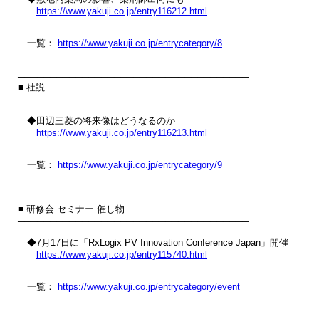
https://www.yakuji.co.jp/entry116212.html
　一覧： 
https://www.yakuji.co.jp/entrycategory/8
────────────────────────────────────

■ 社説

────────────────────────────────────

　◆田辺三菱の将来像はどうなるのか

https://www.yakuji.co.jp/entry116213.html
　一覧： 
https://www.yakuji.co.jp/entrycategory/9
────────────────────────────────────

■ 研修会 セミナー 催し物

────────────────────────────────────

　◆7月17日に「RxLogix PV Innovation Conference Japan」開催

https://www.yakuji.co.jp/entry115740.html
　一覧： 
https://www.yakuji.co.jp/entrycategory/event