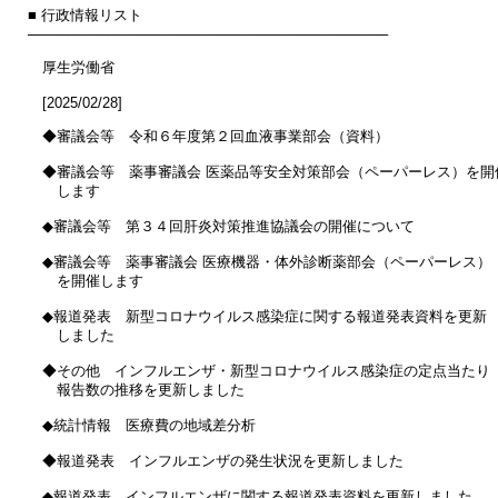
■ 行政情報リスト

────────────────────────────────────

　厚生労働省

　[2025/02/28]

　◆審議会等　令和６年度第２回血液事業部会（資料）

　◆審議会等　薬事審議会 医薬品等安全対策部会（ペーパーレス）を開催
　　します

　◆審議会等　第３４回肝炎対策推進協議会の開催について

　◆審議会等　薬事審議会 医療機器・体外診断薬部会（ペーパーレス）

　　を開催します

　◆報道発表　新型コロナウイルス感染症に関する報道発表資料を更新

　　しました

　◆その他　インフルエンザ・新型コロナウイルス感染症の定点当たり

　　報告数の推移を更新しました

　◆統計情報　医療費の地域差分析

　◆報道発表　インフルエンザの発生状況を更新しました

　◆報道発表　インフルエンザに関する報道発表資料を更新しました
