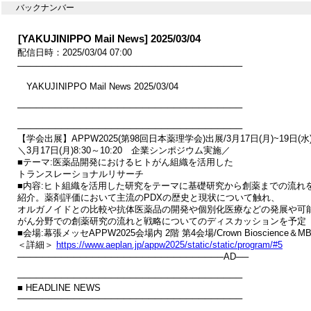
バックナンバー
[YAKUJINIPPO Mail News] 2025/03/04
配信日時：2025/03/04 07:00
────────────────────────────────────

　YAKUJINIPPO Mail News 2025/03/04

────────────────────────────────────

────────────────────────────────────

【学会出展】APPW2025(第98回日本薬理学会)出展/3月17日(月)~19日(水)
＼3月17日(月)8:30～10:20　企業シンポジウム実施／

■テーマ:医薬品開発におけるヒトがん組織を活用した

トランスレーショナルリサーチ

■内容:ヒト組織を活用した研究をテーマに基礎研究から創薬までの流れを
紹介。薬剤評価において主流のPDXの歴史と現状について触れ、

オルガノイドとの比較や抗体医薬品の開発や個別化医療などの発展や可能
がん分野での創薬研究の流れと戦略についてのディスカッションを予定

■会場:幕張メッセAPPW2025会場内 2階 第4会場/Crown Bioscience＆MBL
＜詳細＞ 
https://www.aeplan.jp/appw2025/static/static/program/#5
─────────────────────────────────AD──

────────────────────────────────────

■ HEADLINE NEWS

────────────────────────────────────
