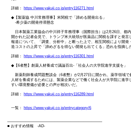
　詳細： 
https://www.yakuji.co.jp/entry116271.html
　◆【製薬協 中川常務理事】米関税で「諦める開発出る」

　　‐希少薬の開発停滞懸念

　　日本製薬工業協会の中川祥子常務理事（国際担当）は2月26日、都内
　開かれた記者会見で、トランプ米大統領が医薬品に関税を課すと発言し
　報道について、「調査、分析中」と断った上で、相互関税により開発・
　造コストの上昇で「諦めざるを得ない開発も出てくる」恐れを指摘した
　詳細： 
https://www.yakuji.co.jp/entry116301.html
　◆【6者懇】創薬人材養成で議論百出‐「社会人の大学院進学支援を」

　　新薬剤師養成問題懇談会（6者懇）が2月27日に開かれ、薬学領域で創
　人材を養成するためには、製薬企業などで働く社会人が大学院に進学し
　すい環境整備が必要との声が相次いだ。

　詳細： 
https://www.yakuji.co.jp/entry116289.html
　一覧： 
https://www.yakuji.co.jp/entrycategory/6
────────────────────────────────────

■ おすすめ情報　‐AD‐

────────────────────────────────────
