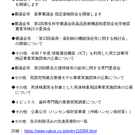
　　を開催します

　◆審議会等　薬事審議会 指定薬物部会を開催します

　◆審議会等　第1回厚生科学審議会医薬品医療機器制度部会化学物質

　　審査等検討小委員会

　◆審議会等　「第13回薬局・薬剤師の機能強化等に関する検討会」

　　の開催について

　◆その他　令和７年度 情報通信機器（ICT）を利用した死亡診断等

　　検証事業実施団体の公募について

　◆審議会等　第18回匿名介護情報等の提供に関する専門委員会

　◆その他　死因究明拠点整備モデル事業実施団体の公募について

　◆その他　死体検案医を対象とした死体検案相談事業実施団体の公募

　　について

　◆トピックス　歯科専門職の業務実態調査について

　◆その他　公募公示（ハンセン病対策事業（沖縄ハンセン病対策））

　◆その他　告示削除済みの先進医療Bの一覧

　詳細： 
https://www.yakuji.co.jp/entry116304.html