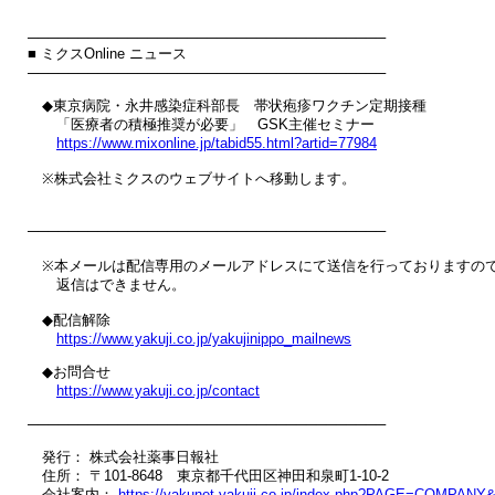
────────────────────────────────────

■ ミクスOnline ニュース

────────────────────────────────────

　◆東京病院・永井感染症科部長　帯状疱疹ワクチン定期接種

　　「医療者の積極推奨が必要」　GSK主催セミナー

https://www.mixonline.jp/tabid55.html?artid=77984
　※株式会社ミクスのウェブサイトへ移動します。

────────────────────────────────────

　※本メールは配信専用のメールアドレスにて送信を行っておりますので
　　返信はできません。

　◆配信解除

https://www.yakuji.co.jp/yakujinippo_mailnews
　◆お問合せ

https://www.yakuji.co.jp/contact
────────────────────────────────────

　発行： 株式会社薬事日報社

　住所： 〒101-8648　東京都千代田区神田和泉町1-10-2

　会社案内： 
https://yakunet.yakuji.co.jp/index.php?PAGE=COMPAN