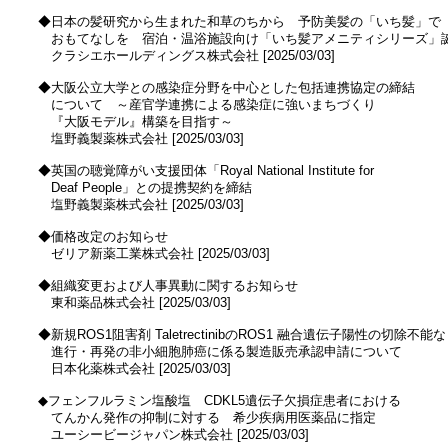
　◆日本の髪研究から生まれた和草のちから　予防美髪の「いち髪」で

　　おもてなしを　宿泊・温浴施設向け「いち髪アメニティシリーズ」誕
　　クラシエホールディングス株式会社 [2025/03/03]

　◆大阪公立大学との感染症分野を中心とした包括連携協定の締結

　　について　～産官学連携による感染症に強いまちづくり

　　『大阪モデル』構築を目指す～

　　塩野義製薬株式会社 [2025/03/03]

　◆英国の聴覚障がい支援団体「Royal National Institute for 

　　Deaf People」との提携契約を締結

　　塩野義製薬株式会社 [2025/03/03]

　◆価格改定のお知らせ

　　ゼリア新薬工業株式会社 [2025/03/03]

　◆組織変更および人事異動に関するお知らせ

　　東和薬品株式会社 [2025/03/03]

　◆新規ROS1阻害剤 TaletrectinibのROS1 融合遺伝子陽性の切除不能な

　　進行・再発の非小細胞肺癌に係る製造販売承認申請について

　　日本化薬株式会社 [2025/03/03]

　◆フェンフルラミン塩酸塩　CDKL5遺伝子欠損症患者における

　　てんかん発作の抑制に対する　希少疾病用医薬品に指定

　　ユーシービージャパン株式会社 [2025/03/03]
