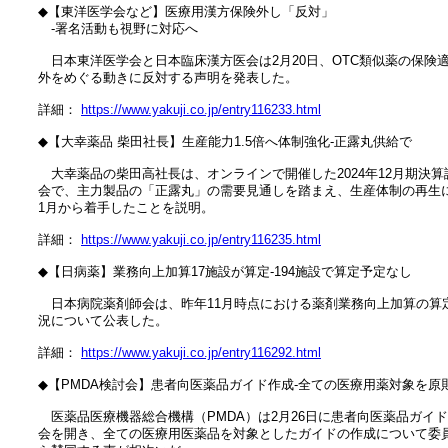
　◆【東洋医学会など】医療用漢方保険外し「反対」

　　‐署名活動も視野に対応へ

　　日本東洋医学会と日本臨床漢方医会は2月20日、OTC類似薬の保険適
　外をめぐる動きに反対する声明を発表した。

　詳細： 
https://www.yakuji.co.jp/entry116233.html
　◆【大幸薬品 柴田社長】生産能力1.5倍へ体制強化‐正露丸供給で

　　大幸薬品の柴田高社長は、オンラインで開催した2024年12月期決算説
　会で、主力製品の「正露丸」の需要見通しを踏まえ、生産体制の再生に
　1月から着手したことを説明。

　詳細： 
https://www.yakuji.co.jp/entry116235.html
　◆【日病薬】業務向上加算17施設が算定‐194施設で算定予定なし

　　日本病院薬剤師会は、昨年11月時点における薬剤業務向上加算の算定
　況について公表した。

　詳細： 
https://www.yakuji.co.jp/entry116292.html
　◆【PMDA検討会】患者向医薬品ガイド作成‐全ての医療用薬対象を原則
　　医薬品医療機器総合機構（PMDA）は2月26日に患者向医薬品ガイド
　会を開き、全ての医療用医薬品を対象としたガイドの作成について委員