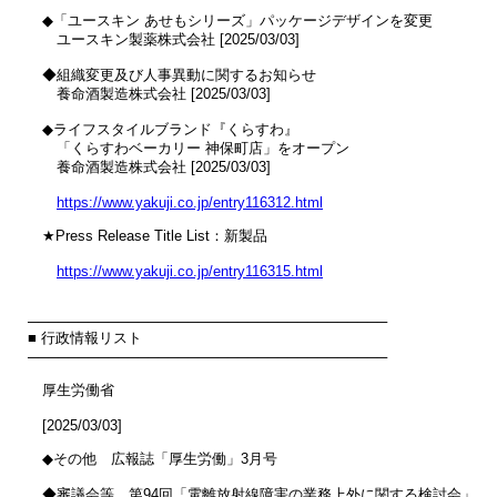
　◆「ユースキン あせもシリーズ」パッケージデザインを変更

　　ユースキン製薬株式会社 [2025/03/03]

　◆組織変更及び人事異動に関するお知らせ

　　養命酒製造株式会社 [2025/03/03]

　◆ライフスタイルブランド『くらすわ』

　　「くらすわベーカリー 神保町店」をオープン

　　養命酒製造株式会社 [2025/03/03]

https://www.yakuji.co.jp/entry116312.html
　★Press Release Title List：新製品

https://www.yakuji.co.jp/entry116315.html
────────────────────────────────────

■ 行政情報リスト

────────────────────────────────────

　厚生労働省

　[2025/03/03]

　◆その他　広報誌「厚生労働」3月号

　◆審議会等　第94回「電離放射線障害の業務上外に関する検討会」
