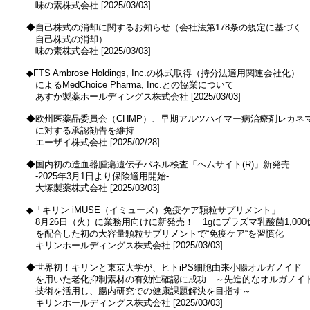
　　味の素株式会社 [2025/03/03]

　◆自己株式の消却に関するお知らせ（会社法第178条の規定に基づく

　　自己株式の消却）

　　味の素株式会社 [2025/03/03]

　◆FTS Ambrose Holdings, Inc.の株式取得（持分法適用関連会社化）

　　によるMedChoice Pharma, Inc.との協業について

　　あすか製薬ホールディングス株式会社 [2025/03/03]

　◆欧州医薬品委員会（CHMP）、早期アルツハイマー病治療剤レカネマ
　　に対する承認勧告を維持

　　エーザイ株式会社 [2025/02/28]

　◆国内初の造血器腫瘍遺伝子パネル検査「ヘムサイト(R)」新発売

　　‐2025年3月1日より保険適用開始‐

　　大塚製薬株式会社 [2025/03/03]

　◆「キリン iMUSE（イミューズ）免疫ケア顆粒サプリメント」

　　8月26日（火）に業務用向けに新発売！　1gにプラズマ乳酸菌1,000億
　　を配合した初の大容量顆粒サプリメントで“免疫ケア“を習慣化

　　キリンホールディングス株式会社 [2025/03/03]

　◆世界初！キリンと東京大学が、ヒトiPS細胞由来小腸オルガノイド

　　を用いた老化抑制素材の有効性確認に成功　～先進的なオルガノイド
　　技術を活用し、腸内研究での健康課題解決を目指す～

　　キリンホールディングス株式会社 [2025/03/03]
