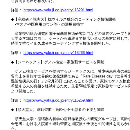
　ら賛同する声が相次いだ。

　詳細： 
https://www.yakuji.co.jp/entry116291.html
　◆【産総研／就実大】抗ウイルス成分のコーティング技術開発

　　‐マスクや医療用ガウン等への適用目指す

　　産業技術総合研究所電子光基礎技術研究部門などの研究グループと就
　大学薬学部は共同し、シートから繊維まで幅広い形状の基材に対して、
　時間で抗ウイルス成分をコーティングする技術を開発した。

　詳細： 
https://www.yakuji.co.jp/entry116266.html
　◆【ジーネックス】ゲノム検査―家族割サービスを開始

　　ゲノム検査サービスを提供するジーネックスは、希少疾患患者の生活
　質向上を目指す世界的な啓発活動である「Rare Disease day（世界希少
　難治性疾患の日）」が2月28日にあたることを受け、家族でゲノム検査
　希望する人の負担を軽減するため、先着50組限定で家族割サービスを同
　より開始した。

　詳細： 
https://www.yakuji.co.jp/entry116269.html
　◆【順天堂大】運動習慣－高齢心不全患者の予後と関連

　　順天堂大学・循環器内科学の南野徹教授らの研究グループは、高齢心
　全患者における入院前の運動習慣と退院後の予後との関連性を明らかに
　た。
