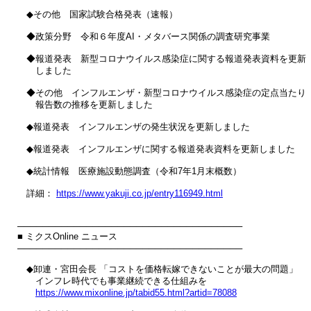
　◆その他　国家試験合格発表（速報）

　◆政策分野　令和６年度AI・メタバース関係の調査研究事業

　◆報道発表　新型コロナウイルス感染症に関する報道発表資料を更新

　　しました

　◆その他　インフルエンザ・新型コロナウイルス感染症の定点当たり

　　報告数の推移を更新しました

　◆報道発表　インフルエンザの発生状況を更新しました

　◆報道発表　インフルエンザに関する報道発表資料を更新しました

　◆統計情報　医療施設動態調査（令和7年1月末概数）

　詳細： 
https://www.yakuji.co.jp/entry116949.html
────────────────────────────────────

■ ミクスOnline ニュース

────────────────────────────────────

　◆卸連・宮田会長 「コストを価格転嫁できないことが最大の問題」 

　　インフレ時代でも事業継続できる仕組みを

https://www.mixonline.jp/tabid55.html?artid=78088