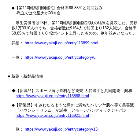
　◆【第110回薬剤師国試】合格率68.85％と前回並み

　　‐私立では北里大が90％台

　　厚生労働省は25日、第110回薬剤師国家試験の結果を発表した。受験
　数1万3310人のうち、合格者数は9164人で前回より132人減少。合格率
　68.85％で前回より0.42ポイント上昇したものの、例年並みとなった。

　詳細： 
https://www.yakuji.co.jp/entry116899.html
　一覧： 
https://www.yakuji.co.jp/entrycategory/6
────────────────────────────────────

■ 新薬・新製品情報

────────────────────────────────────

　◆【新製品】スポーツ向け飲料など発売‐大谷選手と共同開発　興和

https://www.yakuji.co.jp/entry116888.html
　◆【新製品】すみわたるような輝きに満ちたハリツヤ肌へ導く美容液

　　「バウンシーセラム」が誕生　アモーレパシフィックジャパン

https://www.yakuji.co.jp/entry116921.html
　一覧： 
https://www.yakuji.co.jp/entrycategory/13