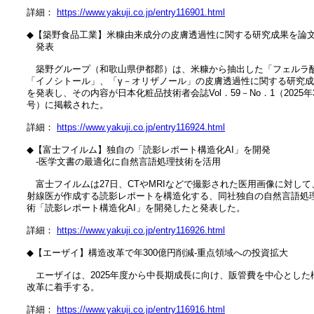
　詳細： 
https://www.yakuji.co.jp/entry116901.html
　◆【築野食品工業】米糠由来成分の皮膚透過性に関する研究成果を論文
　　発表

　　築野グループ（和歌山県伊都郡）は、米糠から抽出した「フェルラ酸
　「イノシトール」、「γ－オリザノール」の皮膚透過性に関する研究成
　を発表し、その内容が日本化粧品技術者会誌Vol．59－No．1（2025年3
　号）に掲載された。

　詳細： 
https://www.yakuji.co.jp/entry116924.html
　◆【富士フイルム】独自の「読影レポート構造化AI」を開発

　　‐医学文書の最適化に自然言語処理技術を活用

　　富士フイルムは27日、CTやMRIなどで撮影された医用画像に対して、
　射線医が作成する読影レポートを構造化する、同社独自の自然言語処理
　術「読影レポート構造化AI」を開発したと発表した。

　詳細： 
https://www.yakuji.co.jp/entry116926.html
　◆【エーザイ】構造改革で年300億円削減‐重点領域への投資拡大

　　エーザイは、2025年度から中長期成長に向け、販管費を中心とした構
　改革に着手する。

　詳細： 
https://www.yakuji.co.jp/entry116916.html