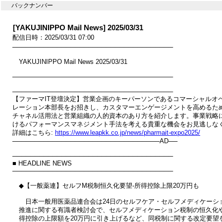
バックナンバー
[YAKUJINIPPO Mail News] 2025/03/31
配信日時：2025/03/31 07:00
────────────────────────────────────

　YAKUJINIPPO Mail News 2025/03/31

────────────────────────────────────

────────────────────────────────────

【ファーマIT登壇決定】営業企画のキーパーソンであるコマーシャルオペ
レーション本部長をお招きし、カスタマーエンゲージメントを高めるため
チャネル活用法と営業組織の人的資本のあり方を紹介します。事業戦略に
けるパフォーマンスマネジメント手法を考える貴重な機会をお見逃しなく
詳細はこちら: 
https://www.leapkk.co.jp/news/pharmait-expo2025/
─────────────────────────────────AD──

────────────────────────────────────

■ HEADLINE NEWS

────────────────────────────────────

　◆【一般薬連】セルフM税制恒久化要望‐所得控除上限20万円も

　　日本一般用医薬品連合会は24日のセルフケア・セルフメディケーショ
　推進に関する有識者検討会で、セルフメディケーション税制の恒久化や
　得控除の上限額を20万円に引き上げるなど、同税制に関する改定要望を