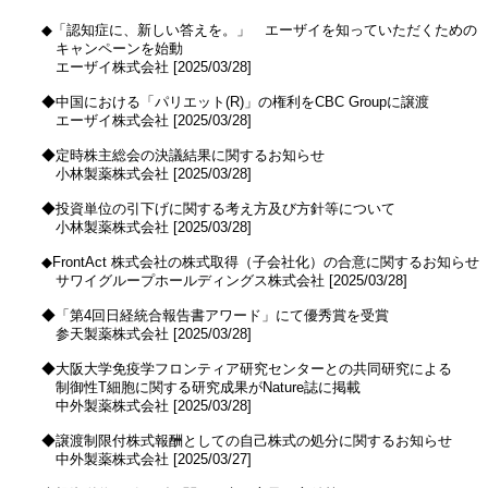
　◆「認知症に、新しい答えを。」　エーザイを知っていただくための

　　キャンペーンを始動

　　エーザイ株式会社 [2025/03/28]

　◆中国における「パリエット(R)」の権利をCBC Groupに譲渡

　　エーザイ株式会社 [2025/03/28]

　◆定時株主総会の決議結果に関するお知らせ

　　小林製薬株式会社 [2025/03/28]

　◆投資単位の引下げに関する考え方及び方針等について

　　小林製薬株式会社 [2025/03/28]

　◆FrontAct 株式会社の株式取得（子会社化）の合意に関するお知らせ

　　サワイグループホールディングス株式会社 [2025/03/28]

　◆「第4回日経統合報告書アワード」にて優秀賞を受賞

　　参天製薬株式会社 [2025/03/28]

　◆大阪大学免疫学フロンティア研究センターとの共同研究による

　　制御性T細胞に関する研究成果がNature誌に掲載

　　中外製薬株式会社 [2025/03/28]

　◆譲渡制限付株式報酬としての自己株式の処分に関するお知らせ

　　中外製薬株式会社 [2025/03/27]
