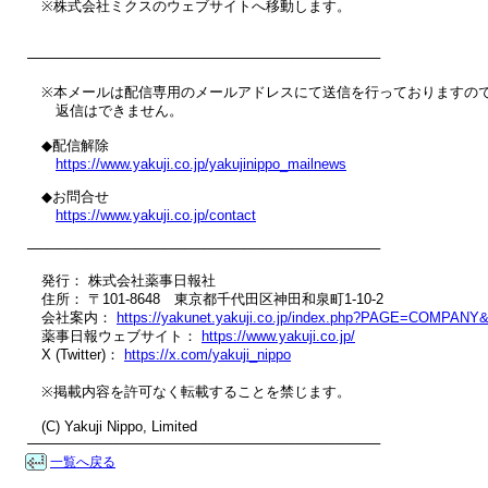
　※株式会社ミクスのウェブサイトへ移動します。

────────────────────────────────────

　※本メールは配信専用のメールアドレスにて送信を行っておりますので
　　返信はできません。

　◆配信解除

https://www.yakuji.co.jp/yakujinippo_mailnews
　◆お問合せ

https://www.yakuji.co.jp/contact
────────────────────────────────────

　発行： 株式会社薬事日報社

　住所： 〒101-8648　東京都千代田区神田和泉町1-10-2

　会社案内： 
https://yakunet.yakuji.co.jp/index.php?PAGE=COMPAN
　薬事日報ウェブサイト： 
https://www.yakuji.co.jp/
　X (Twitter)： 
https://x.com/yakuji_nippo
　※掲載内容を許可なく転載することを禁じます。

　(C) Yakuji Nippo, Limited

────────────────────────────────────
一覧へ戻る