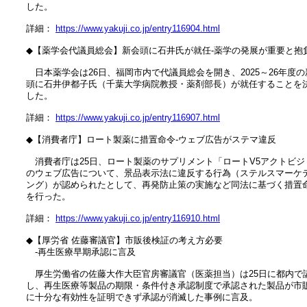
　した。

　詳細： 
https://www.yakuji.co.jp/entry116904.html
　◆【薬学会代議員総会】新会頭に石井氏が就任‐薬学の発展が重要と抱負
　　日本薬学会は26日、福岡市内で代議員総会を開き、2025～26年度の
　頭に石井伊都子氏（千葉大学病院教授・薬剤部長）が就任することを決
　した。

　詳細： 
https://www.yakuji.co.jp/entry116907.html
　◆【消費者庁】ロート製薬に措置命令‐ウェブ広告がステマ違反

　　消費者庁は25日、ロート製薬のサプリメント「ロートV5アクトビジョ
　のウェブ広告について、景品表示法に違反する行為（ステルスマーケテ
　ング）が認められたとして、再発防止策の実施など同法に基づく措置命
　を行った。

　詳細： 
https://www.yakuji.co.jp/entry116910.html
　◆【厚労省 佐藤審議官】市販後検証の考え方必要

　　‐再生医療早期承認に言及

　　厚生労働省の佐藤大作大臣官房審議官（医薬担当）は25日に都内で講
　し、再生医療等製品の期限・条件付き承認制度で承認された製品が市販
　に十分な有効性を証明できず承認が消滅した事例に言及。
