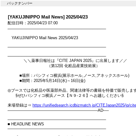
バックナンバー
[YAKUJINIPPO Mail News] 2025/04/23
配信日時：2025/04/23 07:00
────────────────────────────────────

　YAKUJINIPPO Mail News 2025/04/23

────────────────────────────────────

────────────────────────────────────

　　　　＼＼薬事日報社は『CITE JAPAN 2025』に出展します／／

　　　　　　　　　　（第12回 化粧品産業技術展）

　　　■場所：パシフィコ横浜(展示ホール,ノース,アネックスホール)

　　　■期間：2025年5月14日(水)～16日(金)

◎ブースでは化粧品や医薬部外品、関連法律等の書籍を特価で販売します
　　§ぜひパシフィコ横浜ノース【Ｎ９-２６】へお越しください§

来場登録は⇒ 
https://unifiedsearch.jcdbizmatch.jp/CITEJapan2025/jp/ci
─────────────────────────────────AD──

────────────────────────────────────

■ HEADLINE NEWS

────────────────────────────────────
