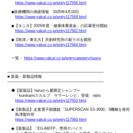
https://www.yakuji.co.jp/entry117556.html
　◆医療機関の倒産情報　2025年4月10日

https://www.yakuji.co.jp/entry117559.html
　◆【タニタ】2025年度「健康体重基金」の応募受付開始

https://www.yakuji.co.jp/entry117562.html
　◆【島津／東北大】共創研究所の新ラボを開所

https://www.yakuji.co.jp/entry117564.html
　一覧： 
https://www.yakuji.co.jp/entrycategory/nuovo
────────────────────────────────────

■ 新薬・新製品情報

────────────────────────────────────

　◆【新製品】haruから夏限定シャンプー

　　「kurokamiスカルプ　サマーレシピ」登場　nijito

https://www.yakuji.co.jp/entry117553.html
　◆【新製品】走査電子顕微鏡「SUPERSCAN SS-3000」3機種を発売

　　島津製作所

https://www.yakuji.co.jp/entry117560.html
　◆【新製品】「EG-840TP」専用デバイス
