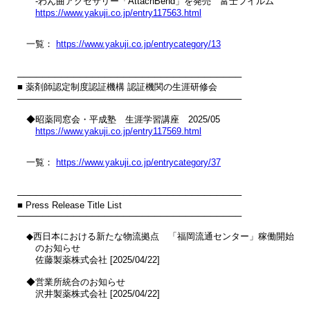
　　‐わん曲アクセサリー「AttachBend」を発売　富士フイルム

https://www.yakuji.co.jp/entry117563.html
　一覧： 
https://www.yakuji.co.jp/entrycategory/13
────────────────────────────────────

■ 薬剤師認定制度認証機構 認証機関の生涯研修会

────────────────────────────────────

　◆昭薬同窓会・平成塾　生涯学習講座　2025/05

https://www.yakuji.co.jp/entry117569.html
　一覧： 
https://www.yakuji.co.jp/entrycategory/37
────────────────────────────────────

■ Press Release Title List

────────────────────────────────────

　◆西日本における新たな物流拠点　「福岡流通センター」稼働開始

　　のお知らせ

　　佐藤製薬株式会社 [2025/04/22]

　◆営業所統合のお知らせ

　　沢井製薬株式会社 [2025/04/22]
