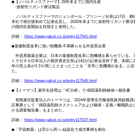
　◆【ノバルティスファーマ】26年末までに国内生産

　　‐放射性リガンド療法製品

　　ノバルティスファーマのジョンポール・プリシーノ社長は17日、都内
　本社で就任後初めて記者会見し、2026年末までに放射性リガンド療法製
　の国内生産開始を目指すと表明した。

　詳細： 
https://www.yakuji.co.jp/entry117541.html
　◆薬価制度改革に強い危機感‐不満募らせる外資系企業

　　外資系製薬企業は、日本の薬価制度改革に危機感を募らせている。ア
　トラゼネカ日本法人の堀井貴史社長は14日の記者会見終了後、本紙に202
　年の売上高が3.3％増にとどまったことを「非常に危機感がある」と語っ
　た。

　詳細： 
https://www.yakuji.co.jp/entry117545.html
　◆【トーマツ】薬学生採用は「4C分析」で‐病院薬剤師確保へ報告書

　　有限責任監査法人のトーマツは、2024年度厚生労働省医政局総務課の
　託事業として「病院薬剤師タスクシェアおよび確保・定着／離職防止に
　かる調査報告書」をまとめた。

　詳細： 
https://www.yakuji.co.jp/entry117537.html
　◆「宇宙創薬」は官から民へ‐結晶化で成功事例を創出
