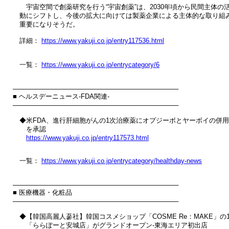
　　宇宙空間で創薬研究を行う“宇宙創薬”は、2030年頃から民間主体の活
　動にシフトし、今後の拡大に向けては製薬企業による主体的な取り組み
　重要になりそうだ。

　詳細： 
https://www.yakuji.co.jp/entry117536.html
　一覧： 
https://www.yakuji.co.jp/entrycategory/6
────────────────────────────────────

■ ヘルスデーニュース‐FDA関連‐

────────────────────────────────────

　◆米FDA、進行肝細胞がんの1次治療薬にオプジーボとヤーボイの併用
　　を承認

https://www.yakuji.co.jp/entry117573.html
　一覧： 
https://www.yakuji.co.jp/entrycategory/healthday-news
────────────────────────────────────

■ 医療機器・化粧品

────────────────────────────────────

　◆【韓国高麗人蔘社】韓国コスメショップ「COSME Re：MAKE」の1
　　「ららぽーと安城店」がグランドオープン‐東海エリア初出店
