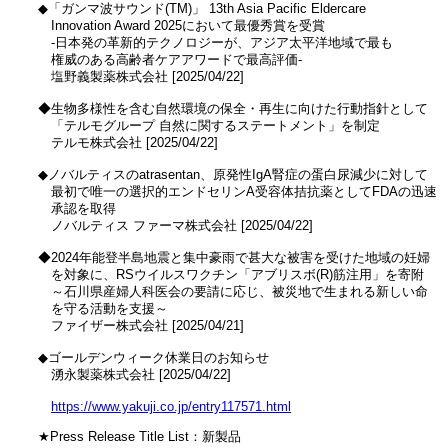
　◆「ガンマ波サウンド(TM)」 13th Asia Pacific Eldercare 

　　Innovation Award 2025において最優秀賞を受賞

　　‐日本発の革新的テクノロジーが、アジア太平洋地域で最も

　　権威のある高齢者ケアアワードで最高評価‐

　　塩野義製薬株式会社 [2025/04/22]

　◆生物多様性を含む自然環境の保全・再生に向けた行動指針として

　　「テルモグループ 自然に関するステートメント」を制定

　　テルモ株式会社 [2025/04/22]

　◆ノバルティスのatrasentan、原発性IgA腎症の蛋白尿減少に対して

　　最初で唯一の選択的エンドセリンA受容体拮抗薬としてFDAの迅速

　　承認を取得

　　ノバルティス ファーマ株式会社 [2025/04/22]

　◆2024年能登半島地震と集中豪雨で甚大な被害を受けた地域の妊婦

　　を対象に、RSウイルスワクチン「アブリスボ(R)筋注用」を寄附

　　～石川県産婦人科医会の要請に応じ、被災地で生まれる新しい命

　　を守る活動を支援～

　　ファイザー株式会社 [2025/04/21]

　◆ゴールデンウィーク休業日のお知らせ

　　湧永製薬株式会社 [2025/04/22]

https://www.yakuji.co.jp/entry117571.html
　★Press Release Title List：新製品
