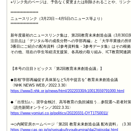
※リンク先のページは、予告なく変更または削除されることや、リンク
*******************

ニュースリンク（3月23日～4月5日のニュース等より）

*******************

新年度最初のニュースリンク集は、第2回教育未来創造会議（3月30日
注目点は「デジタル等の成長分野への学部再編」と「大学卒業後の所得
3番目にご紹介の配布資料（2参考資料集・3参考データ集）はその根拠
その他、現在の学生等経済支援策、各高校の取り組み、ICT教育関連
【本号の注目トピックス「第2回教育未来創造会議」】

◆首相“学部再編促す具体策など5月中提言を” 教育未来創造会議

https://www3.nhk.or.jp/news/html/20220330/k10013559791000.html
◆「出世払い」奨学金検討、高等教育の負担減狙う…参院選へ若者対策
https://www.yomiuri.co.jp/politics/20220331-OYT1T50011/
https://www.cas.go.jp/jp/seisaku/kyouikumirai/dai2/gijisidai.html