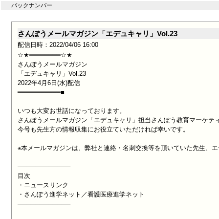
バックナンバー
さんぽうメールマガジン「エデュキャリ」Vol.23
配信日時：2022/04/06 16:00
☆★━━━━━━━━☆★

さんぽうメールマガジン

「エデュキャリ」Vol.23

2022年4月6日(水)配信

━━━━━━━━━━━■

いつも大変お世話になっております。

さんぽうメールマガジン「エデュキャリ」担当さんぽう教育マーケティ
今号も先生方の情報収集にお役立ていただければ幸いです。

※本メールマガジンは、弊社と連絡・名刺交換等を頂いていた先生、エ
────────────

目次

・ニュースリンク

・さんぽう進学ネット／看護医療進学ネット

────────────
