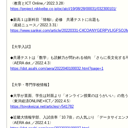
https://project.nikkeibp.co.jp/pc/atcl/19/08/28/00031/032300101/
◆新高１は新科目「情報Ⅰ」必修　共通テストに出題も

https://www.sankei.com/article/20220331-C4COANYGERPVLIGFSO
【大学入試】

◆共通テストは「数学」も読解力が問われる傾向 「さらに長文化する可
https://dot.asahi.com/aera/2022040100032.html?page=1
【大学・専門学校情報】

◆大学が直面、学生は対面より「オンライン授業のほうがいい」の危う
https://toyokeizai.net/articles/-/541782
◆近畿大情報学部、入試倍率「10.7倍」の人気ぶり 「データサイエン