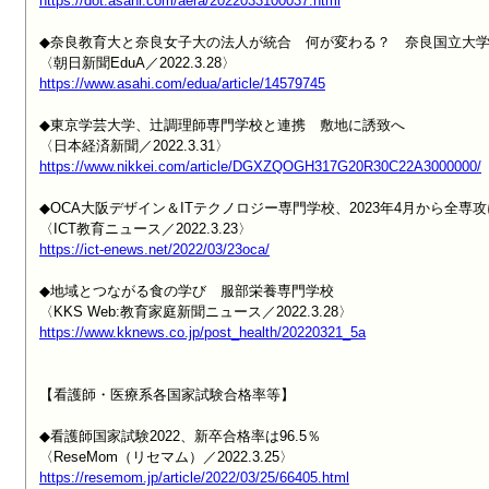
https://dot.asahi.com/aera/2022033100037.html
◆奈良教育大と奈良女子大の法人が統合　何が変わる？　奈良国立大学
https://www.asahi.com/edua/article/14579745
◆東京学芸大学、辻調理師専門学校と連携　敷地に誘致へ

https://www.nikkei.com/article/DGXZQOGH317G20R30C22A3000000/
◆OCA大阪デザイン＆ITテクノロジー専門学校、2023年4月から全専攻に
https://ict-enews.net/2022/03/23oca/
◆地域とつながる食の学び　服部栄養専門学校

https://www.kknews.co.jp/post_health/20220321_5a
【看護師・医療系各国家試験合格率等】

◆看護師国家試験2022、新卒合格率は96.5％

https://resemom.jp/article/2022/03/25/66405.html