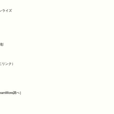
ライズ

彰

nMore調べ］
