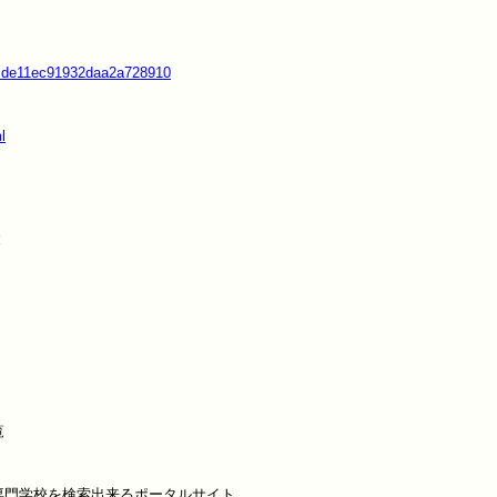
2acde11ec91932daa2a728910
l

