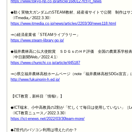
https://www.tokyo-np.co.jp/article/168012?rct=t_news
◆動く実物大ガンダムのSTEAM教材、経産省サイトで公開　制作はサン
https://www.itmedia.co.jp/news/articles/2203/30/news118.html
https://www.steam-library.go.jp/
◆福井農林高に仏大使館賞　ＳＤＧｓのＨＰ評価　全国の農業系学校表
https://www.chunichi.co.jp/article/445187
http://www.fukuinorin-h.ed.jp/
【ICT教育，新科目「情報Ⅰ」】

◆ICT端末、小中高教員の2割が「忙しくて毎日は使用していない」［Lear
https://ict-enews.net/2022/03/30learn-more/
◆Z世代のパソコン利用は増えたのか？
