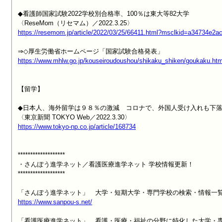
◆看護師国家試験2022学校別合格率、100％は東大等82大学

https://resemom.jp/article/2022/03/25/66411.html?msclkid=a34734e
https://www.mhlw.go.jp/kouseiroudoushou/shikaku_shiken/goukaku.htm
【留学】

◆日本人、海外留学は９８％の激減　コロナで、外国人受け入れも下落
https://www.tokyo-np.co.jp/article/168734
*******************

・さんぽう進学ネット／看護医療進学ネット 学校情報更新！

*******************

https://www.sanpou-s.net/