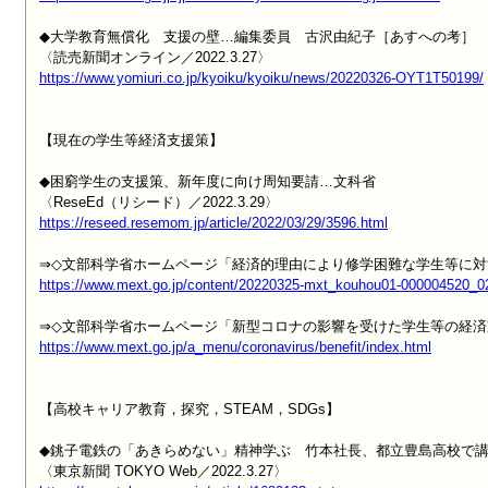
◆大学教育無償化　支援の壁…編集委員　古沢由紀子［あすへの考］

https://www.yomiuri.co.jp/kyoiku/kyoiku/news/20220326-OYT1T50199/
【現在の学生等経済支援策】

◆困窮学生の支援策、新年度に向け周知要請…文科省

https://reseed.resemom.jp/article/2022/03/29/3596.html
https://www.mext.go.jp/content/20220325-mxt_kouhou01-000004520_0
https://www.mext.go.jp/a_menu/coronavirus/benefit/index.html
【高校キャリア教育，探究，STEAM，SDGs】

◆銚子電鉄の「あきらめない」精神学ぶ　竹本社長、都立豊島高校で講