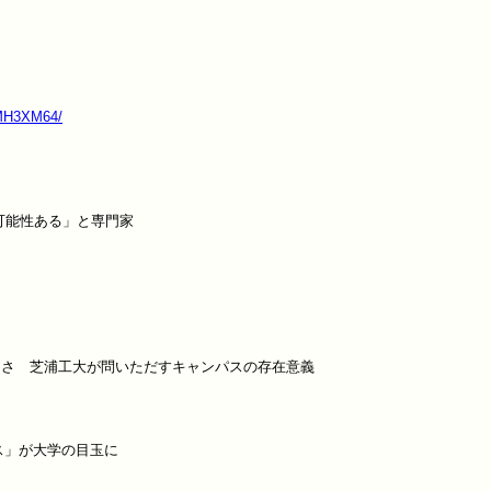
JMH3XM64/
能性ある」と専門家

さ　芝浦工大が問いただすキャンパスの存在意義

ス」が大学の目玉に
